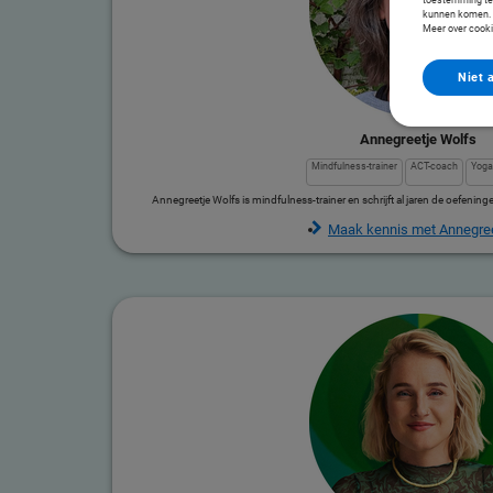
kunnen komen. Z
Meer over cooki
Niet 
Annegreetje Wolfs
Mindfulness-trainer
ACT-coach
Yog
Annegreetje Wolfs is mindfulness-trainer en schrijft al jaren de oefen
Maak kennis met Annegree