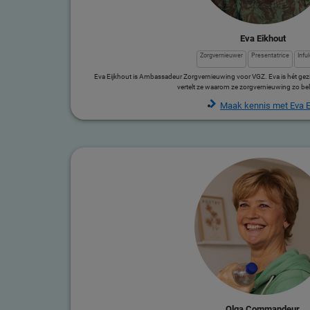
Eva Eikhout
Zorgvernieuwer
Presentatrice
Infu
Eva Eijkhout is Ambassadeur Zorgvernieuwing voor VGZ. Eva is hét gez
vertelt ze waarom ze zorgvernieuwing zo bela
Maak kennis met Eva E
Olga Commandeur