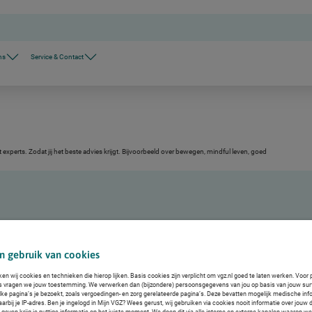
ns
Service & Contact
xperts. Zodat jij het beste advies krijgt. Bijvoorbeeld over bewegen, mindful leven, goed
n gebruik van cookies
ken wij cookies en technieken die hierop lijken. Basis cookies zijn verplicht om vgz.nl goed te laten werken. Voor 
s vragen we jouw toestemming. We verwerken dan (bijzondere) persoonsgegevens van jou op basis van jouw sur
lke pagina’s je bezoekt, zoals vergoedingen- en zorg gerelateerde pagina’s. Deze bevatten mogelijk medische inf
arbij je IP-adres. Ben je ingelogd in Mijn VGZ? Wees gerust, wij gebruiken via cookies nooit informatie over jouw 
even krijg je nuttige informatie op het juiste moment. We doen dit via alle interne en externe kanalen waarop we