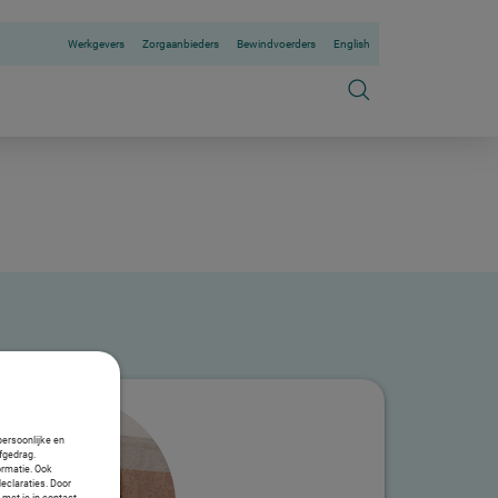
Werkgevers
Zorgaanbieders
Bewindvoerders
English
persoonlijke en
fgedrag.
ormatie. Ook
declaraties. Door
 met je in contact