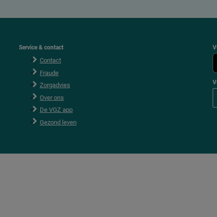
Service & contact
V
Contact
Fraude
V
Zorgadvies
V
Over ons
o
l
De VGZ app
g
V
Gezond leven
G
Z
o
p
F
a
c
e
b
o
o
k