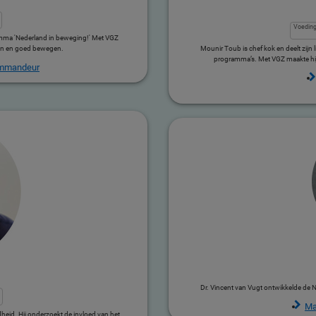
Voedin
amma 'Nederland in beweging!' Met VGZ
ijn en goed bewegen.
Mounir Toub is chef kok en deelt zijn
programma’s. Met VGZ maakte hij
ommandeur
Dr. Vincent van Vugt ontwikkelde de Ne
Ma
heid. Hij onderzoekt de invloed van het