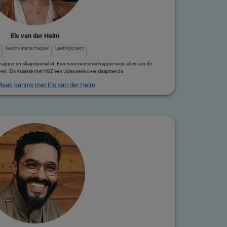
Els van der Helm
Neurowetenschapper
Leefstijlcoach
happer en slaapspecialist. Een neurowetenschapper weet alles van de
n. Els maakte met VGZ een videoserie over slaaptrends.
aak kennis met Els van der Helm