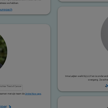
stress we hebben.
Launspach
Irma Leijten werkt bij LIJV en is onder a
overgang. Ze schr
prichter Tired of Cancer
e samen met zijn team de
Untire Now app
.
iper