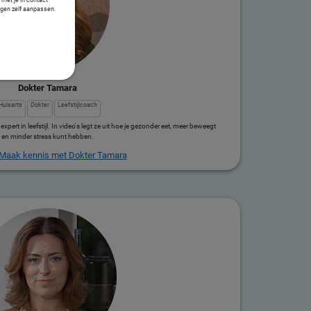
ngen zelf aanpassen.
Dokter Tamara
Huisarts
Dokter
Leefstijlcoach
xpert in leefstijl. In video's legt ze uit hoe je gezonder eet, meer beweegt
en minder stress kunt hebben.
Maak kennis met Dokter Tamara