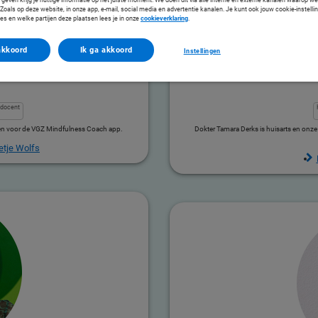
oals op deze website, in onze app, e-mail, social media en advertentie kanalen. Je kunt ook jouw cookie-instelli
es en welke partijen deze plaatsen lees je in onze
cookieverklaring
.
akkoord
Ik ga akkoord
Instellingen
adocent
ingen voor de VGZ Mindfulness Coach app.
Dokter Tamara Derks is huisarts en onze e
tje Wolfs