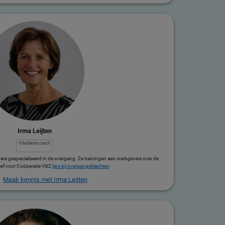
Irma Leijten
Vitaliteitscoach
ndere gespecialiseerd in de overgang. Ze trainingen aan werkgevers over de
eef voor Coöperatie VGZ
tips bij overgangsklachten
.
Maak kennis met Irma Leijten