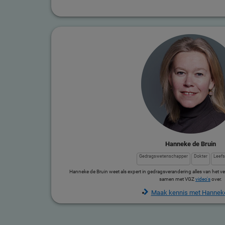
Hanneke de Bruin
Gedragswetenschapper
Dokter
Leef
Hanneke de Bruin weet als expert in gedragsverandering alles van het 
samen met VGZ
video's
over.
Maak kennis met Hanneke