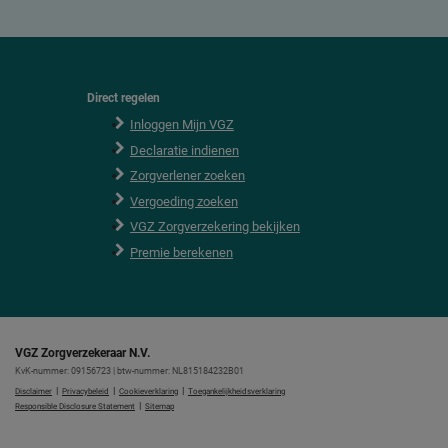
Direct regelen
F
o
Inloggen Mijn VGZ
o
Declaratie indienen
t
e
Zorgverlener zoeken
r
Vergoeding zoeken
VGZ Zorgverzekering bekijken
Premie berekenen
VGZ Zorgverzekeraar N.V.
KvK-nummer: 09156723 | btw-nummer: NL815184232B01
|
|
|
Disclaimer
Privacybeleid
Cookieverklaring
Toegankelijkheidsverklaring
|
Responsible Disclosure Statement
Sitemap