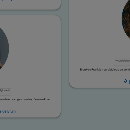
Neurobioloo
Brankele Frank is neurobioloog en schrij
stijlcoach
veranderen van gewoonten. Ze maakt hier
 de Bruin