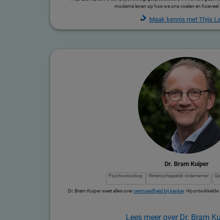
moderne leven op hoe we ons voelen en hoeveel 
Maak kennis met Thijs 
Dr. Bram Kuiper
Psycho-oncoloog
Wetenschappelijk ondernemer
O
Dr. Bram Kuiper weet alles over
vermoeidheid bij kanker
. Hij ontwikkeld
Lees meer over Dr. Bram Ku