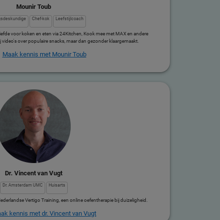
Mounir Toub
gsdeskundige
Chef-kok
Leefstijlcoach
 liefde voor koken en eten via 24Kitchen, Kook mee met MAX en andere
 video's over populaire snacks, maar dan gezonder klaargemaakt.
Maak kennis met Mounir Toub
Dr. Vincent van Vugt
Dr. Amsterdam UMC
Huisarts
derlandse Vertigo Training, een online oefentherapie bij duizeligheid.
ak kennis met dr. Vincent van Vugt