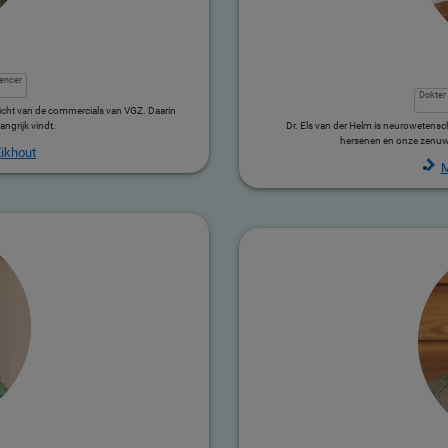
lencer
Dokter
icht van de commercials van VGZ. Daarin
ngrijk vindt.
Dr. Els van der Helm is neurowetensc
hersenen en onze zenuwe
ikhout
M