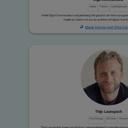
Atlete
Trainer
Leefstijlcoach
Atlete Olga Commandeur was jarenlang hét gezicht van het tv-progr
maakt ze video's om jou en anderen te helpen met f
Maak kennis met Olga C
Thijs Launspach
Psycholoog
Schrijver
Docent
Thijs Launspach is een psycholoog, gespecialiseerd in mentale gezond