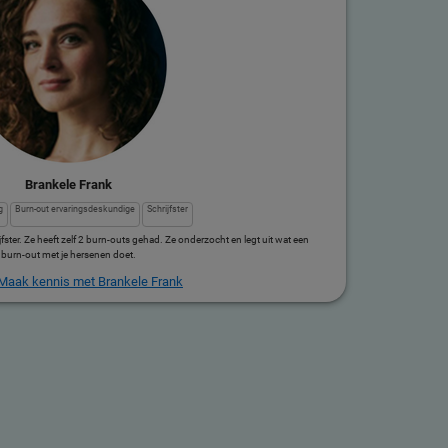
Brankele Frank
g
Burn-out ervaringsdeskundige
Schrijfster
fster. Ze heeft zelf 2 burn-outs gehad. Ze onderzocht en legt uit wat een
burn-out met je hersenen doet.
Maak kennis met Brankele Frank