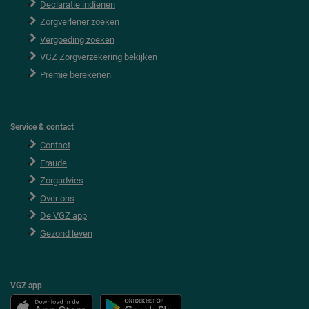
Declaratie indienen
t
e
Zorgverlener zoeken
r
Vergoeding zoeken
VGZ Zorgverzekering bekijken
Premie berekenen
Service & contact
Contact
Fraude
Zorgadvies
Over ons
De VGZ app
Gezond leven
VGZ app