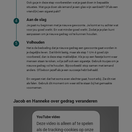
Ook ga je in deze stap voorbereiden wat je gaat doen in bepaalde
situaties. Wat ga je doen als iemand je een glas wijn aanbiedt? Of als een
vriend(in) een sigaret pakt?
Aan de slag
Je gaat nu beginnen met je nieuwe gewoonte. Je komt er nu achter wat
voor jou goed werkt. En wat minder goed werkt. Zodat je je plan kunt
aanpassen om je nieuwe gedrag vol te kunnen houden.
Volhouden
Het is de bedoeling dat je nieuwe gedrag een gewoonte gaat worden in
je dagelijks leven. Dat klinkt lastig, maar als stap 1 t/m 4 goed zijn
voorbereid, dan is deze stap makkelijker. Als je op een feestje komt waar
mensen staan te roken, wil je zelf ook een sigaretje. Gebruik trucjes om je
nieuwe gedrag vol te houden. Bijvoorbeeld: stop samen met iemand
anders. Of beloon jezelf als je een succesje hebt behaald.
En vergeet niet: dat het soms even slechter gaat, hoort erbij. Zie dit niet
als falen. Gebruik dit moment om weer stil te staan bij het gemaakte
voornemen.
Jacob en Hanneke over gedrag veranderen
YouTube video
Deze video is alleen af te spelen
als de tracking-cookies op onze