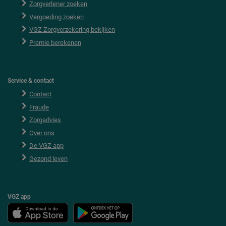
e
Zorgverlener zoeken
r
Vergoeding zoeken
VGZ Zorgverzekering bekijken
Premie berekenen
Service & contact
Contact
Fraude
Zorgadvies
Over ons
De VGZ app
Gezond leven
VGZ app