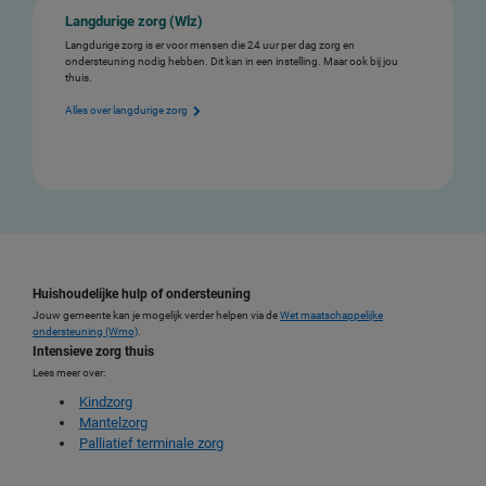
Langdurige zorg (Wlz)
Langdurige zorg is er voor mensen die 24 uur per dag zorg en
ondersteuning nodig hebben. Dit kan in een instelling. Maar ook bij jou
thuis.
Alles over langdurige zorg
Huishoudelijke hulp of ondersteuning
Jouw gemeente kan je mogelijk verder helpen via de
Wet maatschappelijke
ondersteuning (Wmo)
.
Intensieve zorg thuis
Lees meer over:
Kindzorg
Mantelzorg
Palliatief terminale zorg