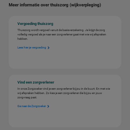
Meer informatie over thuiszorg (wijkverpleging)
Vergoeding thuiszorg
Thuiszorg wordt vergoed vanuit de basisverzekering. Je krijgt de zorg
volledig vergoed als je naar een zorgverlener gaat met wie wij afspraken
hebben.
Lees hier je vergoeding
Vind een zorgverlener
In onze Zorgzoeker vind je een zorgverlener bij jou in de buurt. En met wie
wij afspraken hebben. Zo kies je een zorgverlener die bij jou en jouw
zorgvraag past.
Ga naar de Zorgzoeker