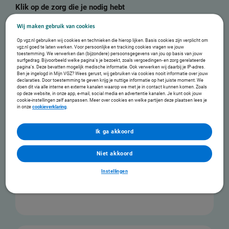
Klik op de zorg die je nodig hebt
Wij maken gebruik van cookies
Wijkverpleging
Op vgz.nl gebruiken wij cookies en technieken die hierop lijken. Basis cookies zijn verplicht om
vgz.nl goed te laten werken. Voor persoonlijke en tracking cookies vragen we jouw
Thuiszorgorganisaties helpen je als je verpleging of verzorging nodig hebt.
toestemming. We verwerken dan (bijzondere) persoonsgegevens van jou op basis van jouw
En zorgen ervoor dat jij de indicatie en dus de zorg krijgt die jij nodig hebt.
surfgedrag. Bijvoorbeeld welke pagina’s je bezoekt, zoals vergoedingen- en zorg gerelateerde
pagina’s. Deze bevatten mogelijk medische informatie. Ook verwerken wij daarbij je IP-adres.
Ben je ingelogd in Mijn VGZ? Wees gerust, wij gebruiken via cookies nooit informatie over jouw
Vraag thuiszorg aan
declaraties. Door toestemming te geven krijg je nuttige informatie op het juiste moment. We
doen dit via alle interne en externe kanalen waarop we met je in contact kunnen komen. Zoals
op deze website, in onze app, e-mail, social media en advertentie kanalen. Je kunt ook jouw
cookie-instellingen zelf aanpassen. Meer over cookies en welke partijen deze plaatsen lees je
in onze
cookieverklaring
.
Ik ga akkoord
Persoonsgebonden budget
Je kunt zelf verpleging en verzorging inkopen. Dat doe je met je
Niet akkoord
persoonsgebonden budget (pgb). Zo bepaal je zelf welke zorg je van wie
krijgt.
Instellingen
Regel je pgb