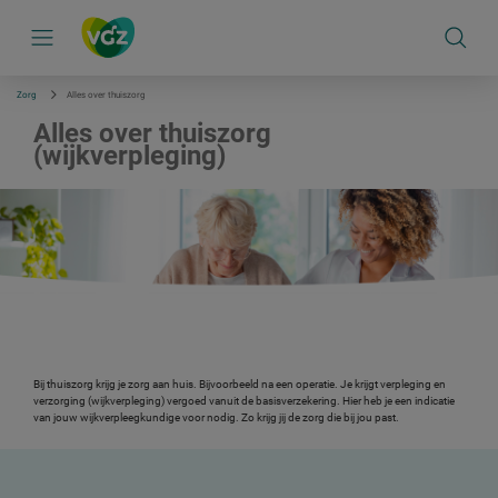
S
k
i
p
l
i
Zorg
Alles over thuiszorg
n
k
Alles over thuiszorg
s
(wijkverpleging)
n
a
v
i
g
a
t
i
e
Bij thuiszorg krijg je zorg aan huis. Bijvoorbeeld na een operatie. Je krijgt verpleging en
verzorging (wijkverpleging) vergoed vanuit de basisverzekering. Hier heb je een indicatie
van jouw wijkverpleegkundige voor nodig. Zo krijg jij de zorg die bij jou past.