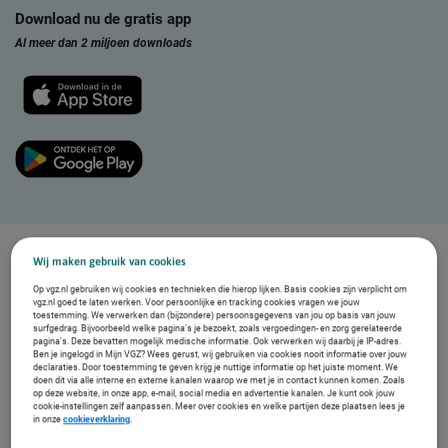
Download nu de gratis app
Al meer dan 2 miljoen downloads
Wij maken gebruik van cookies
Op vgz.nl gebruiken wij cookies en technieken die hierop lijken. Basis cookies zijn verplicht om
vgz.nl goed te laten werken. Voor persoonlijke en tracking cookies vragen we jouw
toestemming. We verwerken dan (bijzondere) persoonsgegevens van jou op basis van jouw
surfgedrag. Bijvoorbeeld welke pagina’s je bezoekt, zoals vergoedingen- en zorg gerelateerde
pagina’s. Deze bevatten mogelijk medische informatie. Ook verwerken wij daarbij je IP-adres.
Ben je ingelogd in Mijn VGZ? Wees gerust, wij gebruiken via cookies nooit informatie over jouw
declaraties. Door toestemming te geven krijg je nuttige informatie op het juiste moment. We
doen dit via alle interne en externe kanalen waarop we met je in contact kunnen komen. Zoals
De app is
gratis
te downloaden en te gebruiken voor iedereen
op deze website, in onze app, e-mail, social media en advertentie kanalen. Je kunt ook jouw
cookie-instellingen zelf aanpassen. Meer over cookies en welke partijen deze plaatsen lees je
in onze
cookieverklaring
.