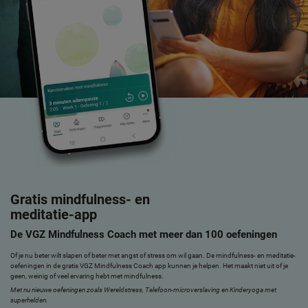
Gratis mindfulness- en
meditatie-app
De VGZ Mindfulness Coach met meer dan 100 oefeningen
Of je nu beter wilt slapen of beter met angst of stress om wil gaan. De mindfulness- en meditatie-
oefeningen in de gratis VGZ Mindfulness Coach app kunnen je helpen. Het maakt niet uit of je
geen, weinig of veel ervaring hebt met mindfulness.
Met nu nieuwe oefeningen zoals Wereldstress, Telefoon-microverslaving en Kinderyoga met
superhelden.