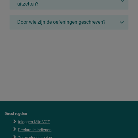
uitzetten?
Door wie zijn de oefeningen geschreven?
Direct regelen
F
o
Inloggen Mijn VGZ
o
Declaratie indienen
t
e
Zorgverlener zoeken