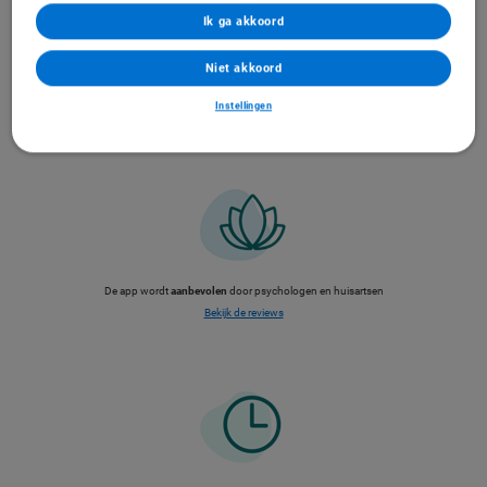
Ik ga akkoord
Niet akkoord
Instellingen
Training is geschikt voor zowel
beginners
als
gevorderden
De app wordt
aanbevolen
door psychologen en huisartsen
Bekijk de reviews