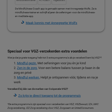
Mindfulness-trainer
ACT-coach
Yogadocent
De Mindfulness Coach app is gemaakt samen met Annegreetje Wolfs. Ze is
mindfulness-trainer en schrijft al jaren de oefeningen voor de mindfulness-
en meditatie-app.
Maak kennis met Annegreetje Wolfs
Speciaal voor VGZ-verzekerden extra voordelen
Wist je dat je gratis toegang hebt tot 3 extra programma's als je verzekerd bent bij VGZ*?
Mindful gezin.
Met oefeningen voor jou én je kind
Zen in de zorg.
Voor een betere balans tussen je baan in de
zorg en privé
Mindful werken.
Helpt je ontspannen vóór, tijdens en na je
werk
Verzekerd bij één van de merken van Coöperatie VGZ?
Zo krijg je direct toegang tot de programma's
*De extra programma's zijn speciaal voor verzekerden van VGZ, VGZbewuzt, IZA, UMC
Zorgverzekering, IZZ Zorgverzekering door VGZ, Zorgzaam en UnitedConsumers.