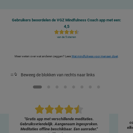
Gebruikers beoordelen de VGZ Mindfulness Coach app met een:
4,5
van de 5 sterren
Meer weten over wat anderen zeggen? Lees
Wat mindfulness voor mensen doet
.
Beweeg de blokken van rechts naar links
"Gratis app met verschillende meditaties.
co
Gebruiksvriendelijk. Aangenaam ingesproken.
elk
Meditaties offline beschikbaar. Een aanrader."