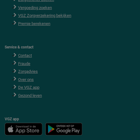
r
Vergoeding zoeken
VGZ Zorgverzekering bekijken
Premie berekenen
Service & contact
Contact
Fraude
Zorgadvies
Over ons
De VGZ app
Gezond leven
VGZ app