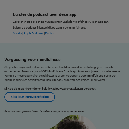
Luister de podcast over deze app
Zorgverleners bevelen ze hun patiënten vaak de Mindfulness Coach app aan.
Luister de podcast 'Nieuwe blik op zorg' over mindfulness.
Spotify
|
Apple Podcasts
|
Podimo
Vergoeding voor mindfulness
Als je lichte psychische klachten of burn-outklachten ervaart, is het belangrijk om actie te
ondernemen. Naast de gratis VGZ Mindfulness Coach app kunnen wij meer voor je betekenen.
Vanuit de meeste aanvullende pakketten is er een vergoeding voor mindfulness-trainingen.
Vanuit je aanvullende verzekering kan je tot 350 euro vergoed krijgen. Meer weten?
Klik op de knop hieronder en bekijk wat jouw zorgverzekeraar vergoedt.
Kies jouw zorgverzekering
Je wordt doorgestuurd naar de website van jouw zorgverzekeraar