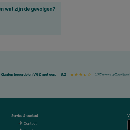
n wat zijn de gevolgen?
8,2
Klanten beoordelen VGZ met een:
2.547 reviews op Zorgwijzer.nl
Service & contact
V
Contact