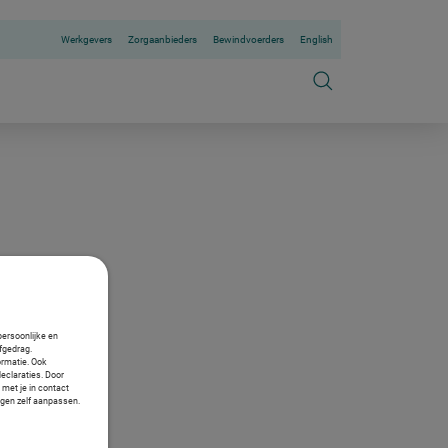
Werkgevers
Zorgaanbieders
Bewindvoerders
English
persoonlijke en
fgedrag.
ormatie. Ook
declaraties. Door
 met je in contact
ngen zelf aanpassen.