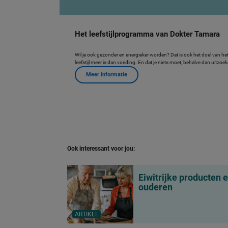
Het leefstijlprogramma van Dokter Tamara
Wil je ook gezonder en energieker worden? Dat is ook het doel van het
leefstijl meer is dan voeding. En dat je niets moet, behalve dan uitzoek
Meer informatie
Ook interessant voor jou:
Eiwitrijke producten 
ouderen
ARTIKEL