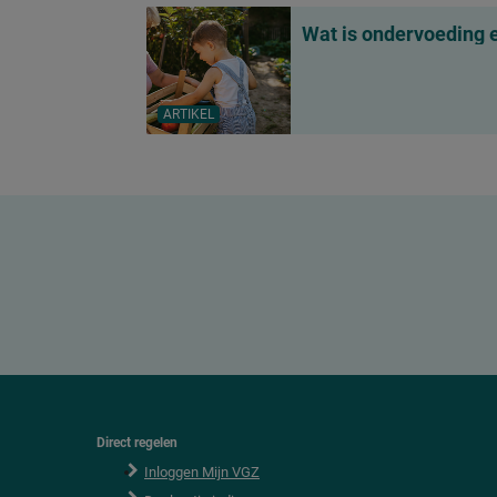
Wat is ondervoeding e
ARTIKEL
Direct regelen
F
o
Inloggen Mijn VGZ
o