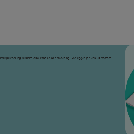
iwitrijke voeding verkleint jouw kans op ondervoeding’. We leggen je hierin uit waarom