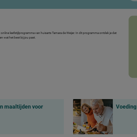
 online leefstijlprogramma van huisarts Tamara de Weijer. In dit programma ontdek je dat
en wat het best bij jou past.
en maaltijden voor
Voeding