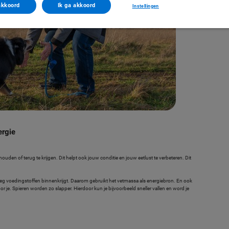
akkoord
Ik ga akkoord
Instellingen
ergie
houden of terug te krijgen. Dit helpt ook jouw conditie en jouw eetlust te verbeteren. Dit
noeg voedingstoffen binnenkrijgt. Daarom gebruikt het vetmassa als energiebron. En ook
or je. Spieren worden zo slapper. Hierdoor kun je bijvoorbeeld sneller vallen en word je