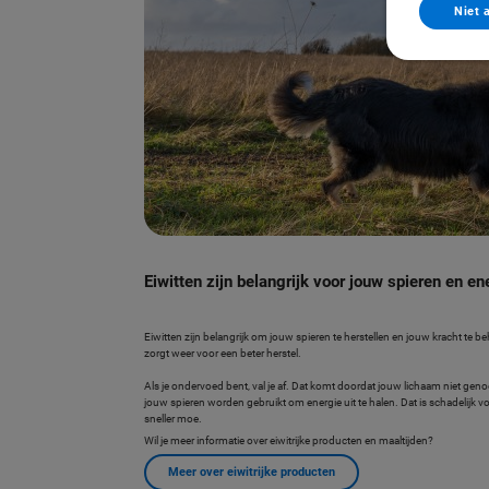
Niet 
Eiwitten zijn belangrijk voor jouw spieren en en
Eiwitten zijn belangrijk om jouw spieren te herstellen en jouw kracht te be
zorgt weer voor een beter herstel.
Als je ondervoed bent, val je af. Dat komt doordat jouw lichaam niet ge
jouw spieren worden gebruikt om energie uit te halen. Dat is schadelijk vo
sneller moe.
Wil je meer informatie over eiwitrijke producten en maaltijden?
Meer over eiwitrijke producten