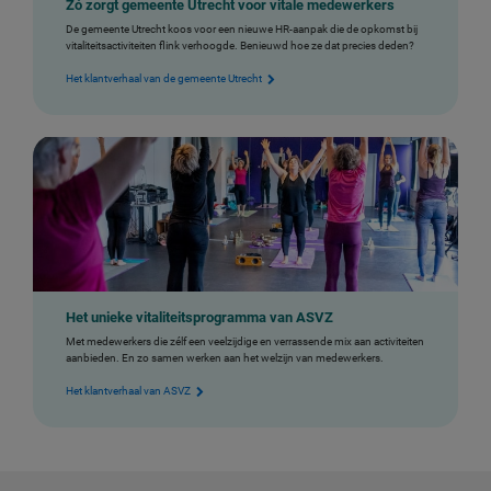
Zó zorgt gemeente Utrecht voor vitale medewerkers
De gemeente Utrecht koos voor een nieuwe HR-aanpak die de opkomst bij
vitaliteitsactiviteiten flink verhoogde. Benieuwd hoe ze dat precies deden?
Het klantverhaal van de gemeente Utrecht
Het unieke vitaliteitsprogramma van ASVZ
Met medewerkers die zélf een veelzijdige en verrassende mix aan activiteiten
aanbieden. En zo samen werken aan het welzijn van medewerkers.
Het klantverhaal van ASVZ