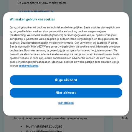
De voordelen voor jouw medewerkers
Ga naar Mijn Bedrijfszorg
Wij maken gebruik van cookies
Op vgz.nl gebruiken wij cookies en technieken die hierop lijken. Basis cookies zijn verplicht om
vgz.nl goed te laten werken. Voor persoonlijke en tracking cookies vragen we jouw
toestemming. We verwerken dan (bijzondere) persoonsgegevens van jou op basis van jouw
surfgedrag. Bijvoorbeeld welke pagina’s je bezoekt, zoals vergoedingen- en zorg gerelateerde
pagina’s. Deze bevatten mogelijk medische informatie. Ook verwerken wij daarbij je IP-adres.
Ben je ingelogd in Mijn VGZ? Wees gerust, wij gebruiken via cookies nooit informatie over jouw
Nog geen partner in vitaliteit?
declaraties. Door toestemming te geven krijg je nuttige informatie op het juiste moment. We
doen dit via alle interne en externe kanalen waarop we met je in contact kunnen komen. Zoals
Wij leggen graag aan je uit hoe wij jouw partner in vitaliteit kunnen zijn. Heb je al een beleid? Of
op deze website, in onze app, e-mail, social media en advertentie kanalen. Je kunt ook jouw
cookie-instellingen zelf aanpassen. Meer over cookies en welke partijen deze plaatsen lees je
begin je met vitaliteit? Wij helpen je de vitaliteit in je organisatie te vergroten met 3 pijlers.
in onze
cookieverklaring
.
Ik ga akkoord
Niet akkoord
Instellingen
Ontzorgen in tijd en kosten
Geven 
Jouw tijd is schaars en je zoekt naar slimme investeringen.
Zodat ji
Ruim vitaliteitsbudget
Wachttijdbemiddeling