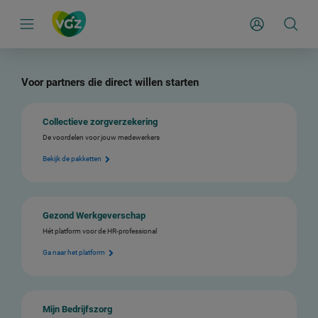
S
k
Mijn Zakelijk
i
p
l
i
n
k
Voor partners die direct willen starten
s
n
a
Collectieve zorgverzekering
v
i
De voordelen voor jouw medewerkers
g
a
Bekijk de pakketten
t
i
e
Gezond Werkgeverschap
Hét platform voor de HR-professional
Ga naar het platform
Mijn Bedrijfszorg