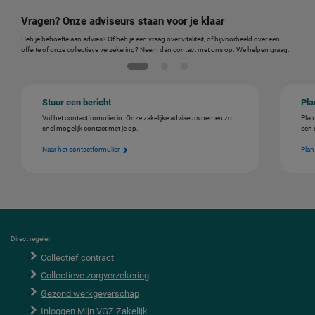
Vragen? Onze adviseurs staan voor je klaar
Heb je behoefte aan advies? Of heb je een vraag over vitaliteit, of bijvoorbeeld over een
offerte of onze collectieve verzekering? Neem dan contact met ons op. We helpen graag.
Stuur een bericht
Pla
Vul het contactformulier in. Onze zakelijke adviseurs nemen zo
Plan
snel mogelijk contact met je op.
een 
Naar het contactformulier
Plan
F
Direct regelen
o
Collectief contract
o
t
Collectieve zorgverzekering
e
r
Gezond werkgeverschap
Inloggen Mijn VGZ Zakelijk