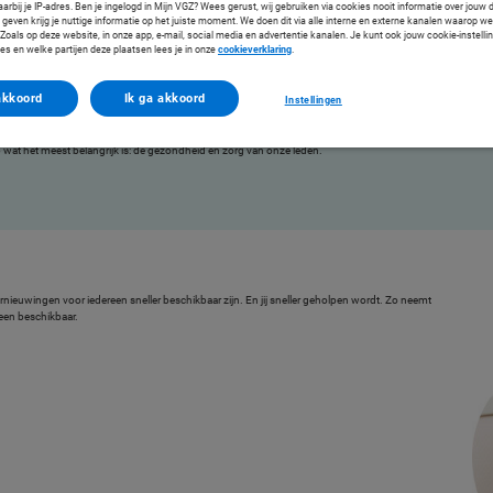
arbij je IP-adres. Ben je ingelogd in Mijn VGZ? Wees gerust, wij gebruiken via cookies nooit informatie over jouw 
even krijg je nuttige informatie op het juiste moment. We doen dit via alle interne en externe kanalen waarop we
oals op deze website, in onze app, e-mail, social media en advertentie kanalen. Je kunt ook jouw cookie-instelli
es en welke partijen deze plaatsen lees je in onze
cookieverklaring
.
akkoord
Ik ga akkoord
Instellingen
e bij zorg en gezondheid.
org. Samen met zorgverleners. Elke dag weer. En dat doen we zonder winstoogmerk. Dat
 wat het meest belangrijk is: de gezondheid en zorg van onze leden.
ernieuwingen voor iedereen sneller beschikbaar zijn. En jij sneller geholpen wordt. Zo neemt
een beschikbaar.