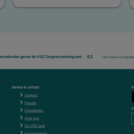
8,2
erzekerden geven de VGZ Zorgverzekering een:
2.547 reviews op Zorgwijzer
Service & contact
V
Contact
Fraude
V
Zorgadvies
V
Over ons
o
l
De VGZ app
g
V
Gezond leven