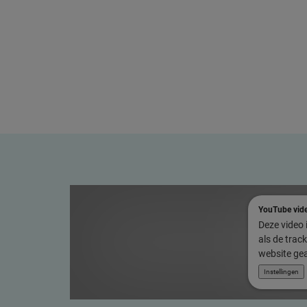
YouTube vid
Deze video i
als de trac
website gea
Instellingen