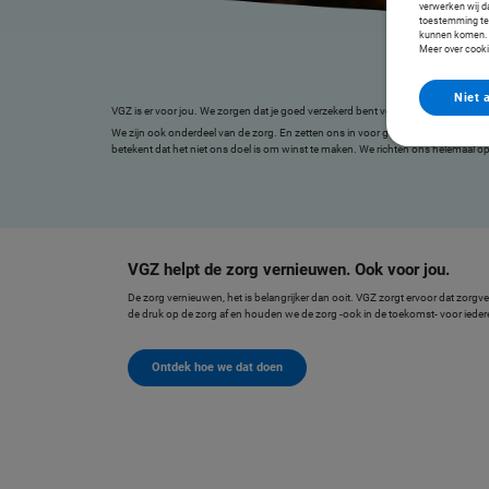
verwerken wij da
toestemming te g
kunnen komen. Z
Meer over cooki
Niet 
VGZ is er voor jou. We zorgen dat je goed verzekerd bent voor zorg. En helpen j
We zijn ook onderdeel van de zorg. En zetten ons in voor goede, betaalbare z
betekent dat het niet ons doel is om winst te maken. We richten ons helemaal op
VGZ helpt de zorg vernieuwen. Ook voor jou.
De zorg vernieuwen, het is belangrijker dan ooit. VGZ zorgt ervoor dat zorgv
de druk op de zorg af en houden we de zorg -ook in de toekomst- voor ieder
Ontdek hoe we dat doen