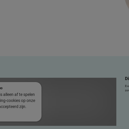
Di
Eva
eo
zor
s alleen af te spelen
king-cookies op onze
ccepteerd zijn.