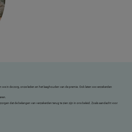
n we in de zorg, onze leden en het laaghouden van de premie. Ook laten we verzekerden
eren.
orgen dat de belangen van verzekerden terug te zien zijn in ons beleid. Zoals aandacht voor