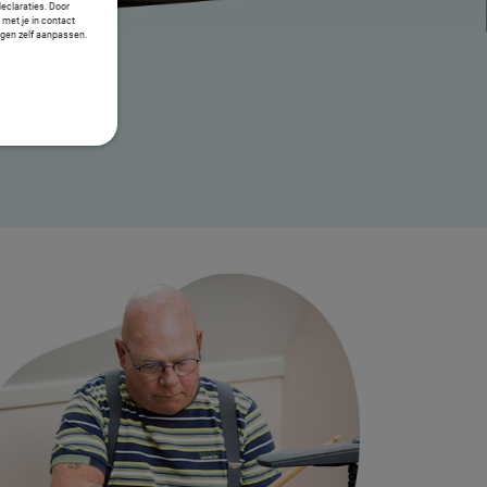
declaraties. Door
 met je in contact
ngen zelf aanpassen.