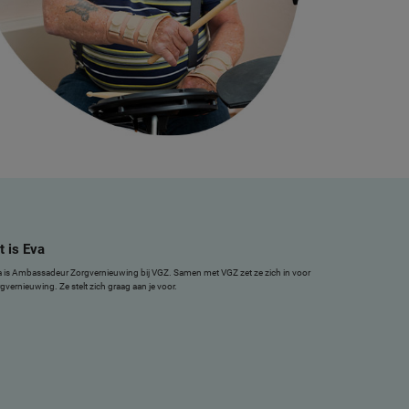
t is Eva
 is Ambassadeur Zorgvernieuwing bij VGZ. Samen met VGZ zet ze zich in voor
gvernieuwing. Ze stelt zich graag aan je voor.