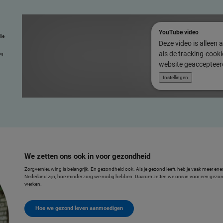
YouTube video
ie
Deze video is alleen a
als de tracking-cook
ag.
website geaccepteerd
Instellingen
We zetten ons ook in voor gezondheid
Zorgvernieuwing is belangrijk. En gezondheid ook. Als je gezond leeft, heb je vaak meer energ
Nederland zijn, hoe minder zorg we nodig hebben. Daarom zetten we ons in voor een gez
werken.
Hoe we gezond leven aanmoedigen