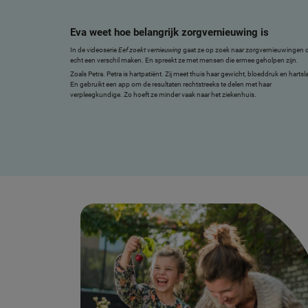
Eva weet hoe belangrijk zorgvernieuwing is
In de videoserie
Eef zoekt vernieuwing
gaat ze op zoek naar zorgvernieuwingen d
echt een verschil maken. En spreekt ze met mensen die ermee geholpen zijn.
Zoals Petra. Petra is hartpatiënt. Zij meet thuis haar gewicht, bloeddruk en hartsl
En gebruikt een app om de resultaten rechtstreeks te delen met haar
verpleegkundige. Zo hoeft ze minder vaak naar het ziekenhuis.