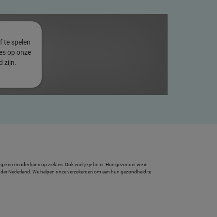
f te spelen
ies op onze
 zijn.
ie en minder kans op ziektes. Ook voel je je beter.
Hoe gezonder we in
onder Nederland. We helpen onze verzekerden om aan hun gezondheid te