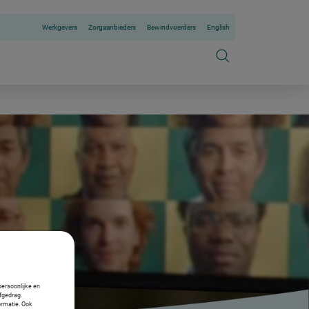
Werkgevers
Zorgaanbieders
Bewindvoerders
English
persoonlijke en
fgedrag.
ormatie. Ook