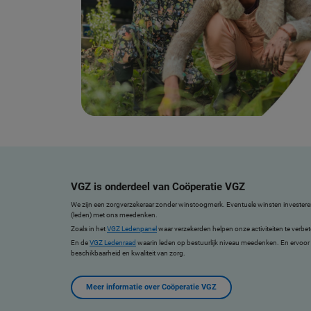
VGZ is onderdeel van Coöperatie VGZ
We zijn een zorgverzekeraar zonder winstoogmerk. Eventuele winsten investere
(leden) met ons meedenken.
Zoals in het
VGZ Ledenpanel
waar verzekerden helpen onze activiteiten te verbet
En de
VGZ Ledenraad
waarin leden op bestuurlijk niveau meedenken. En ervoor z
beschikbaarheid en kwaliteit van zorg.
Meer informatie over Coöperatie VGZ