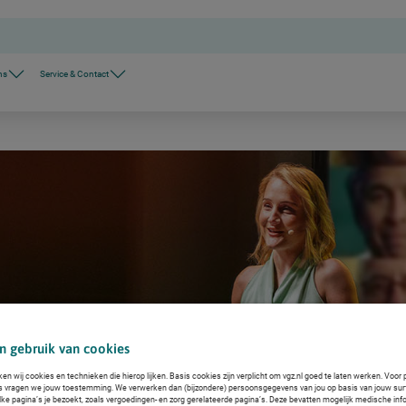
ns
Service & Contact
n gebruik van cookies
ken wij cookies en technieken die hierop lijken. Basis cookies zijn verplicht om vgz.nl goed te laten werken. Voor 
s vragen we jouw toestemming. We verwerken dan (bijzondere) persoonsgegevens van jou op basis van jouw sur
lke pagina’s je bezoekt, zoals vergoedingen- en zorg gerelateerde pagina’s. Deze bevatten mogelijk medische inf