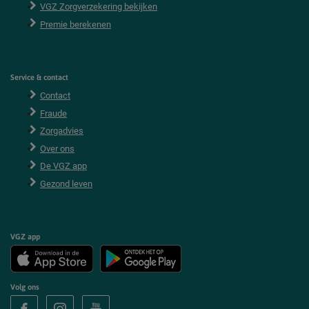
VGZ Zorgverzekering bekijken
Premie berekenen
Service & contact
Contact
Fraude
Zorgadvies
Over ons
De VGZ app
Gezond leven
VGZ app
Volg ons
V
V
V