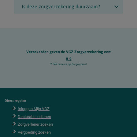
Is deze zorgverzekering duurzaam?
Verzekerden geven de VGZ Zorgverzekering een:
8,2
2.547 reviews op Zorgwijzer.nl
Direct regelen
F
o
Inloggen Mijn VGZ
o
Declaratie indienen
t
e
Zorgverlener zoeken
r
Vergoeding zoeken