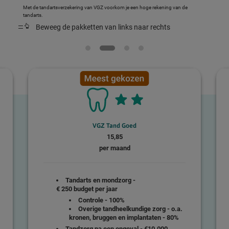
Met de tandartsverzekering van VGZ voorkom je een hoge rekening van de
tandarts.
Beweeg de pakketten van links naar rechts
VGZ Tand Goed
15,85
per maand
Tandarts en mondzorg
-
€ 250 budget per jaar
Controle
- 100%
Overige tandheelkundige zorg
- o.a.
kronen, bruggen en implantaten - 80%
Tandzorg na een ongeval
- €10.000