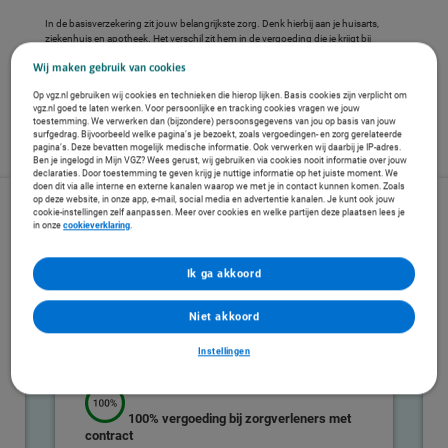
In de basisverzekering zit jouw belangrijkste zorg. Denk hierbij aan je huisarts,
ziekenhuis en apotheek. Het verschil zit hem in de vergoeding die je krijgt bij
zorgverleners die geen contract met ons hebben.
Wij maken gebruik van cookies
In onze
Zorgzoeker
zie je of jouw zorgverlener een contract met ons heeft.
Beweeg de pakketten van links naar rechts
Op vgz.nl gebruiken wij cookies en technieken die hierop lijken. Basis cookies zijn verplicht om
vgz.nl goed te laten werken. Voor persoonlijke en tracking cookies vragen we jouw
toestemming. We verwerken dan (bijzondere) persoonsgegevens van jou op basis van jouw
surfgedrag. Bijvoorbeeld welke pagina’s je bezoekt, zoals vergoedingen- en zorg gerelateerde
pagina’s. Deze bevatten mogelijk medische informatie. Ook verwerken wij daarbij je IP-adres.
Ben je ingelogd in Mijn VGZ? Wees gerust, wij gebruiken via cookies nooit informatie over jouw
declaraties. Door toestemming te geven krijg je nuttige informatie op het juiste moment. We
doen dit via alle interne en externe kanalen waarop we met je in contact kunnen komen. Zoals
op deze website, in onze app, e-mail, social media en advertentie kanalen. Je kunt ook jouw
cookie-instellingen zelf aanpassen. Meer over cookies en welke partijen deze plaatsen lees je
in onze
cookieverklaring
.
Ik ga akkoord
VGZ Ruime Keuze
Naturaverzekering
Niet akkoord
154,25
per maand
Instellingen
100% vergoeding
bij zorgverleners met
contract