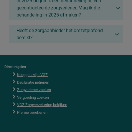
In 2025 begon ik een behandeling bij een
gecontracteerde zorgverlener. Mag ik die
behandeling in 2025 afmaken?
Heeft de zorgaanbieder het omzetplafond
bereikt?
Direct regelen
F
o
Inloggen Mijn VGZ
o
Declaratie indienen
t
e
Zorgverlener zoeken
r
Vergoeding zoeken
VGZ Zorgverzekering bekijken
Premie berekenen