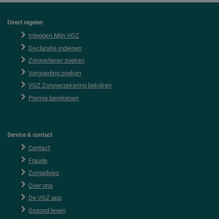
Direct regelen
F
o
Inloggen Mijn VGZ
o
Declaratie indienen
t
e
Zorgverlener zoeken
r
Vergoeding zoeken
VGZ Zorgverzekering bekijken
Premie berekenen
Service & contact
Contact
Fraude
Zorgadvies
Over ons
De VGZ app
Gezond leven