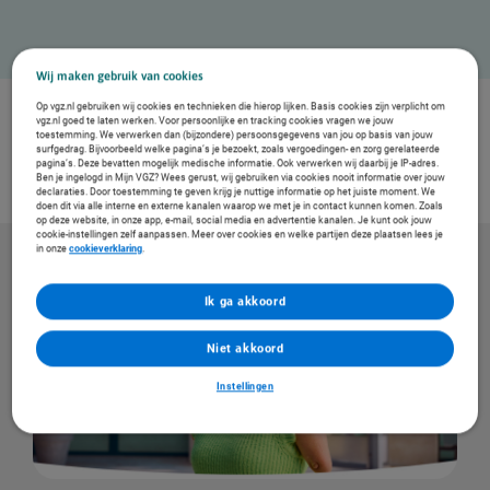
Wij maken gebruik van cookies
Op vgz.nl gebruiken wij cookies en technieken die hierop lijken. Basis cookies zijn verplicht om
Verzekerden geven de VGZ Zorgverzekering een:
vgz.nl goed te laten werken. Voor persoonlijke en tracking cookies vragen we jouw
toestemming. We verwerken dan (bijzondere) persoonsgegevens van jou op basis van jouw
8,2
surfgedrag. Bijvoorbeeld welke pagina’s je bezoekt, zoals vergoedingen- en zorg gerelateerde
2.547 reviews op Zorgwijzer.nl
pagina’s. Deze bevatten mogelijk medische informatie. Ook verwerken wij daarbij je IP-adres.
Ben je ingelogd in Mijn VGZ? Wees gerust, wij gebruiken via cookies nooit informatie over jouw
declaraties. Door toestemming te geven krijg je nuttige informatie op het juiste moment. We
doen dit via alle interne en externe kanalen waarop we met je in contact kunnen komen. Zoals
op deze website, in onze app, e-mail, social media en advertentie kanalen. Je kunt ook jouw
cookie-instellingen zelf aanpassen. Meer over cookies en welke partijen deze plaatsen lees je
in onze
cookieverklaring
.
Ik ga akkoord
Niet akkoord
Instellingen