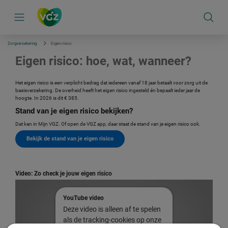
S
k
i
p
l
i
Zorgverzekering
Eigen risico
n
k
Eigen risico: hoe, wat, wanneer?
s
n
a
Het eigen risico is een verplicht bedrag dat iedereen vanaf 18 jaar betaalt voor zorg uit de
v
basisverzekering. De overheid heeft het eigen risico ingesteld én bepaalt ieder jaar de
i
hoogte. In 2026 is dit € 385.
g
Stand van je eigen risico bekijken?
a
t
Dat kan in Mijn VGZ. Of open de VGZ app, daar staat de stand van je eigen risico ook.
i
e
Bekijk de stand van je eigen risico
Video: Zo check je jouw eigen risico
YouTube video
Deze video is alleen af te spelen
als de tracking-cookies op onze