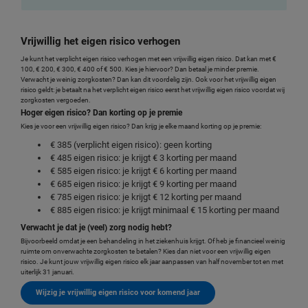
Vrijwillig het eigen risico verhogen
Je kunt het verplicht eigen risico verhogen met een vrijwillig eigen risico. Dat kan met €
100, € 200, € 300, € 400 of € 500. Kies je hiervoor? Dan betaal je minder premie.
Verwacht je weinig zorgkosten? Dan kan dit voordelig zijn. Ook voor het vrijwillig eigen
risico geldt: je betaalt na het verplicht eigen risico eerst het vrijwillig eigen risico voordat wij
zorgkosten vergoeden.
Hoger eigen risico? Dan korting op je premie
Kies je voor een vrijwillig eigen risico? Dan krijg je elke maand korting op je premie:
€ 385 (verplicht eigen risico): geen korting
€ 485 eigen risico: je krijgt € 3 korting per maand
€ 585 eigen risico: je krijgt € 6 korting per maand
€ 685 eigen risico: je krijgt € 9 korting per maand
€ 785 eigen risico: je krijgt € 12 korting per maand
€ 885 eigen risico: je krijgt minimaal € 15 korting per maand
Verwacht je dat je (veel) zorg nodig hebt?
Bijvoorbeeld omdat je een behandeling in het ziekenhuis krijgt. Of heb je financieel weinig
ruimte om onverwachte zorgkosten te betalen? Kies dan niet voor een vrijwillig eigen
risico. Je kunt jouw vrijwillig eigen risico elk jaar aanpassen van half november tot en met
uiterlijk 31 januari.
Wijzig je vrijwillig eigen risico voor komend jaar