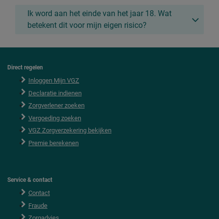
Ik word aan het einde van het jaar 18. Wat
betekent dit voor mijn eigen risico?
Direct regelen
F
o
Inloggen Mijn VGZ
o
Declaratie indienen
t
e
Zorgverlener zoeken
r
Vergoeding zoeken
VGZ Zorgverzekering bekijken
Premie berekenen
Service & contact
Contact
Fraude
Zorgadvies