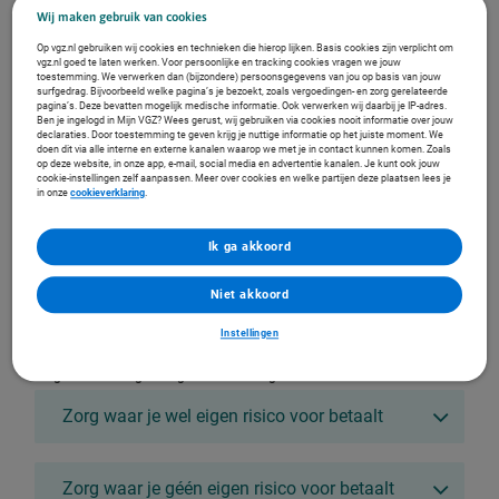
website geaccepteerd zijn.
Wij maken gebruik van cookies
Instellingen
Op vgz.nl gebruiken wij cookies en technieken die hierop lijken. Basis cookies zijn verplicht om
vgz.nl goed te laten werken. Voor persoonlijke en tracking cookies vragen we jouw
toestemming. We verwerken dan (bijzondere) persoonsgegevens van jou op basis van jouw
surfgedrag. Bijvoorbeeld welke pagina’s je bezoekt, zoals vergoedingen- en zorg gerelateerde
Uitleg wettelijk verplicht eigen risico
pagina’s. Deze bevatten mogelijk medische informatie. Ook verwerken wij daarbij je IP-adres.
Ben je ingelogd in Mijn VGZ? Wees gerust, wij gebruiken via cookies nooit informatie over jouw
In 2026 is het verplicht eigen risico € 385. Dit betekent dat je de eerste € 385 aan
declaraties. Door toestemming te geven krijg je nuttige informatie op het juiste moment. We
zorgkosten uit de basisverzekering zelf betaalt.
doen dit via alle interne en externe kanalen waarop we met je in contact kunnen komen. Zoals
op deze website, in onze app, e-mail, social media en advertentie kanalen. Je kunt ook jouw
Het wettelijk verplicht eigen risico:
cookie-instellingen zelf aanpassen. Meer over cookies en welke partijen deze plaatsen lees je
in onze
cookieverklaring
.
Betaal je alleen voor zorg uit de basisverzekering
Geldt per persoon vanaf 18 jaar
Loopt van 1 januari tot en met 31 december
Ik ga akkoord
Kun je uitbreiden met een vrijwillig eigen risico
Is het deel dat je zelf betaalt voordat wij zorgkosten
Niet akkoord
vergoeden
Brengen wij in rekening in het jaar dat de behandeling is
Instellingen
(gestart)
Zorg waar wel of geen eigen risico voor geldt
Zorg waar je wel eigen risico voor betaalt
Zorg waar je géén eigen risico voor betaalt