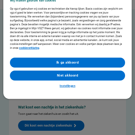
Wij maken gebruik van cookies
Op vgz.nl gebruiken wij cookies en technieken die hierop lijken. Basis cookies zijn verplicht om
vgz.nl goed te laten werken. Voor persoonlijke en tracking cookies vragen we jouw
toestemming. We verwerken dan (bijzondere) persoonsgegevens van jou op basis van jouw
surfgedrag. Bijvoorbeeld welke pagina’s je bezoekt, zoals vergoedingen- en zorg gerelateerde
pagina’s. Deze bevatten mogelijk medische informatie. Ook verwerken wij daarbij je IP-adres.
Wat kost zorg eigenlijk?
Ben je ingelogd in Mijn VGZ? Wees gerust, wij gebruiken via cookies nooit informatie over jouw
declaraties. Door toestemming te geven krijg je nuttige informatie op het juiste moment. We
In deze videoserie zoeken we uit wat de zorg in Nederland kost. Een gebroken arm
doen dit via alle interne en externe kanalen waarop we met je in contact kunnen komen. Zoals
bijvoorbeeld. Kost dat meer of minder dan een nachtje in het ziekenhuis? Waaruit bestaan
op deze website, in onze app, e-mail, social media en advertentie kanalen. Je kunt ook jouw
die kosten? En waarom betaal je een deel van de kosten zelf? Wij zoeken het uit en zetten
cookie-instellingen zelf aanpassen. Meer over cookies en welke partijen deze plaatsen lees je
het voor je op een rijtje.
in onze
cookieverklaring
.
Ik ga akkoord
Niet akkoord
Instellingen
Wat kost een nachtje in het ziekenhuis?
Toon gaat naar het ziekenhuis en zoekt het uit.
Dit kost een nachtje ziekenhuis