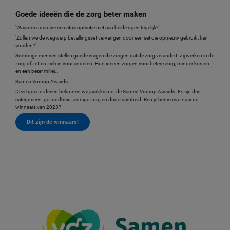
Goede ideeën die de zorg beter maken
'Waarom doen we een staaroperatie niet aan beide ogen tegelijk?'
'Zullen we de wegwerp bevallingsset vervangen door een set die opnieuw gebruikt kan
worden?'
Sommige mensen stellen goede vragen die zorgen dat de zorg verandert. Zij werken in de
zorg of zetten zich in voor anderen. Hun ideeën zorgen voor betere zorg, minder kosten
en een beter milieu.
Samen Voorop Awards
Deze goede ideeën bekronen we jaarlijks met de Samen Voorop Awards. Er zijn drie
categorieën: gezondheid, zinnige zorg en duurzaamheid. Ben je benieuwd naar de
winnaars van 2023?
Dit zijn de winnaars!