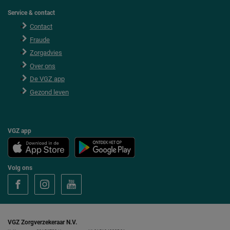
Service & contact
Contact
Fraude
Zorgadvies
Over ons
De VGZ app
Gezond leven
VGZ app
Volg ons
V
V
V
o
o
o
l
l
l
g
g
g
V
V
V
G
G
G
VGZ Zorgverzekeraar N.V.
Z
Z
Z