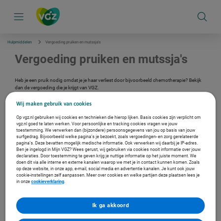
S
k
i
p
l
i
Hulpmiddelen
Vergoeding pruiken en mutssja's
n
k
Vergoeding pruiken en mutssja's
s
n
a
Heb je een pruik nodig omdat je je haar verliest door bijvoorbeeld chemotherapie? Bekijk
v
dan de vergoeding die je krijgt van VGZ.
i
g
Wij maken gebruik van cookies
a
Verzekerd bij ons?
t
Op vgz.nl gebruiken wij cookies en technieken die hierop lijken. Basis cookies zijn verplicht om
i
vgz.nl goed te laten werken. Voor persoonlijke en tracking cookies vragen we jouw
Log in met je DigiD en bekijk je persoonlijke vergoeding.
e
toestemming. We verwerken dan (bijzondere) persoonsgegevens van jou op basis van jouw
Ga naar de inlogpagina
surfgedrag. Bijvoorbeeld welke pagina’s je bezoekt, zoals vergoedingen- en zorg gerelateerde
pagina’s. Deze bevatten mogelijk medische informatie. Ook verwerken wij daarbij je IP-adres.
Ben je ingelogd in Mijn VGZ? Wees gerust, wij gebruiken via cookies nooit informatie over jouw
declaraties. Door toestemming te geven krijg je nuttige informatie op het juiste moment. We
doen dit via alle interne en externe kanalen waarop we met je in contact kunnen komen. Zoals
Gids in de zorg bij kanker
op deze website, in onze app, e-mail, social media en advertentie kanalen. Je kunt ook jouw
cookie-instellingen zelf aanpassen. Meer over cookies en welke partijen deze plaatsen lees je
Heb je nog vragen of kun je hulp gebruiken? Dan zijn wij graag je
gids in de zorg bij
in onze
cookieverklaring
.
kanker
. We kunnen je bijvoorbeeld helpen met wachtlijstbemiddeling,
vergoedingsinformatie en het aanvragen van een second opinion. Veel sterkte met je
behandeling.
Ik ga akkoord
Andere vergoedingen