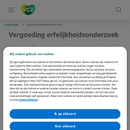
S
k
i
p
l
i
Vergoedingen
Vergoeding erfelijkheidsonderzoek
n
k
Vergoeding erfelijkheidsonderzoek
s
n
a
Onderzoek naar erfelijke ziektes of aandoeningen wordt vergoed als je een verwijzing
v
hebt. Denk aan chromosoomonderzoek, biochemische diagnostiek, DNA-onderzoek of
Wij maken gebruik van cookies
i
erfelijkheidsadvisering.
g
Op vgz.nl gebruiken wij cookies en technieken die hierop lijken. Basis cookies zijn verplicht om
a
vgz.nl goed te laten werken. Voor persoonlijke en tracking cookies vragen we jouw
t
toestemming. We verwerken dan (bijzondere) persoonsgegevens van jou op basis van jouw
Verzekerd bij ons?
i
surfgedrag. Bijvoorbeeld welke pagina’s je bezoekt, zoals vergoedingen- en zorg gerelateerde
e
pagina’s. Deze bevatten mogelijk medische informatie. Ook verwerken wij daarbij je IP-adres.
Log in met je DigiD en bekijk je persoonlijke vergoeding.
Ben je ingelogd in Mijn VGZ? Wees gerust, wij gebruiken via cookies nooit informatie over jouw
Ga naar de inlogpagina
declaraties. Door toestemming te geven krijg je nuttige informatie op het juiste moment. We
doen dit via alle interne en externe kanalen waarop we met je in contact kunnen komen. Zoals
op deze website, in onze app, e-mail, social media en advertentie kanalen. Je kunt ook jouw
cookie-instellingen zelf aanpassen. Meer over cookies en welke partijen deze plaatsen lees je
Vind een zorgverlener in de buurt
in onze
cookieverklaring
.
In de Zorgzoeker vind je een fysiotherapeut, arts of therapeut bij jou
in de buurt. En zie je met welke zorgverleners wij een contract
Ik ga akkoord
hebben.
Naar de Zorgzoeker
Niet akkoord