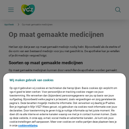
S
k
i
p
l
i
Apotheek
Op maat gemaakte medicijnen
n
k
Op maat gemaakte medicijnen
s
n
a
Het kan zijn dat je een op maat gemaakt medicijn nodig hebt. Bijvoorbeeld als de sterkte of
v
de vorm van een bestaand medicijn voor jou niet geschikt is. De apotheker kan je vertellen
i
of je dit medicijn vergoed krijgt.
g
Soorten op maat gemaakte medicijnen
a
t
Op maat gemaakte medicijnen kunnen door verschillende apotheken worden gemaakt:
i
e
Door jouw eigen apotheek
Dit noemen we ook wel
Wij maken gebruik van cookies
‘magistrale bereiding’.
Door een speciale bereidingsapotheek
Jouw apotheek kan
Op vgz.nl gebruiken wij cookies en technieken die hierop lijken. Basis cookies zijn verplicht om
vgz.nl goed te laten werken. Voor persoonlijke en tracking cookies vragen we jouw
zo'n bereiding bij een gespecialiseerde bereidingsapotheek
toestemming. We verwerken dan (bijzondere) persoonsgegevens van jou op basis van jouw
bestellen en ‘doorleveren’ (meegeven) aan jou. Daarom noemen
surfgedrag. Bijvoorbeeld welke pagina’s je bezoekt, zoals vergoedingen- en zorg gerelateerde
pagina’s. Deze bevatten mogelijk medische informatie. Ook verwerken wij daarbij je IP-adres.
we dit een ‘doorgeleverde apotheekbereiding’.
Ben je ingelogd in Mijn VGZ? Wees gerust, wij gebruiken via cookies nooit informatie over jouw
declaraties. Door toestemming te geven krijg je nuttige informatie op het juiste moment. We
doen dit via alle interne en externe kanalen waarop we met je in contact kunnen komen. Zoals
op deze website, in onze app, e-mail, social media en advertentie kanalen. Je kunt ook jouw
cookie-instellingen zelf aanpassen. Meer over cookies en welke partijen deze plaatsen lees je
in onze
cookieverklaring
.