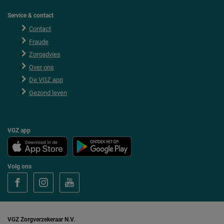
Service & contact
Contact
Fraude
Zorgadvies
Over ons
De VGZ app
Gezond leven
VGZ app
Volg ons
V
V
V
o
o
o
l
l
l
g
g
g
V
V
V
G
G
G
VGZ Zorgverzekeraar N.V.
Z
Z
Z