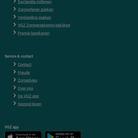
Declaratie indienen
t
e
Zorgverlener zoeken
r
Vergoeding zoeken
VGZ Zorgverzekering bekijken
Premie berekenen
Service & contact
Contact
Fraude
Zorgadvies
Over ons
De VGZ app
Gezond leven
VGZ app