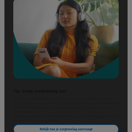
Tip: vraag zorgtoeslag aan
Wist je dat je zorgtoeslag aan kunt vragen als je 18 wordt? Hiermee kun je tot €
145,- ontvangen van de overheid. Om een groot gedeelte van jouw ziektekosten te
dekken. Dit betekent dat je zelf maar een klein bedrag hoeft te betalen voor een
zorgverzekering.
VGZ heeft dus geen aparte studentenverzekering, maar studenten krijgen 'korting' op
hun zorgkosten via de zorgtoeslag.
Bekijk hoe je zorgtoeslag aanvraagt