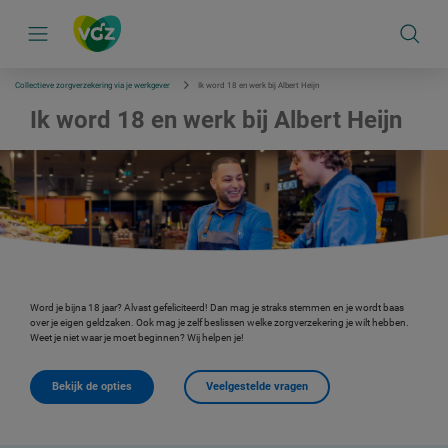
S
k
i
p
l
i
Collectieve zorgverzekering via je werkgever
Ik word 18 en werk bij Albert Heijn
n
k
Ik word 18 en werk bij Albert Heijn
s
n
a
v
i
g
a
t
i
e
Word je bijna 18 jaar? Alvast gefeliciteerd! Dan mag je straks stemmen en je wordt baas
over je eigen geldzaken. Ook mag je zelf beslissen welke zorgverzekering je wilt hebben.
Weet je niet waar je moet beginnen? Wij helpen je!
Bekijk de opties
Veelgestelde vragen