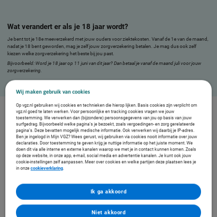
Wat verandert er als je 18 jaar wordt?
Je bent tot je 18e meeverzekerd met jouw ouders voor ziektekosten. Vanaf de 1e van de maand,
nadat je 18 bent geworden, mag je zelf jouw zorgverzekering betalen. Je mag dus ook zelf
kiezen welke zorgverzekering het beste bij jou past.
Bijvoorbeeld: Word je 18 jaar op 11 juni van dit jaar? Dan betaal je vanaf de maand juli voor jouw
zorgverzekering.
Wij maken gebruik van cookies
Op vgz.nl gebruiken wij cookies en technieken die hierop lijken. Basis cookies zijn verplicht om
vgz.nl goed te laten werken. Voor persoonlijke en tracking cookies vragen we jouw
toestemming. We verwerken dan (bijzondere) persoonsgegevens van jou op basis van jouw
Omdat zorg heel persoonlijk is
surfgedrag. Bijvoorbeeld welke pagina’s je bezoekt, zoals vergoedingen- en zorg gerelateerde
pagina’s. Deze bevatten mogelijk medische informatie. Ook verwerken wij daarbij je IP-adres.
Ben je ingelogd in Mijn VGZ? Wees gerust, wij gebruiken via cookies nooit informatie over jouw
declaraties. Door toestemming te geven krijg je nuttige informatie op het juiste moment. We
doen dit via alle interne en externe kanalen waarop we met je in contact kunnen komen. Zoals
op deze website, in onze app, e-mail, social media en advertentie kanalen. Je kunt ook jouw
cookie-instellingen zelf aanpassen. Meer over cookies en welke partijen deze plaatsen lees je
in onze
cookieverklaring
.
Ik ga akkoord
Niet akkoord