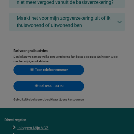
niet meer vergoed vanuit de basisverzekering?
Maakt het voor mijn zorgverzekering uit of ik
thuiswonend of uitwonend ben
Bel voor gratis advies
Dan kijken we samen welke zorgverzekering het beste bij je past. En helpen we je
met het wijzigen of afsluiten.
☏ Toon telefoonnummer
☏ Bel 0900 - 84 90
Gebruikelijke belkosten, bereikbaar tijdens kantooruren
Direct regelen
F
o
Inloggen Mijn VGZ
o