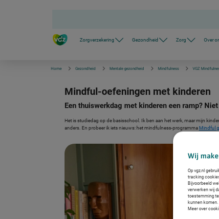
S
k
i
p
l
Zorgverzekering
Gezondheid
Zorg
Over o
i
n
k
s
Home
Gezondheid
Mentale gezondheid
Mindfulness
VGZ Mindfulne
n
a
v
Mindful-oefeningen met kinderen
i
g
Een thuiswerkdag met kinderen een ramp? Niet
a
t
i
Het is studiedag op de basisschool. Ik ben aan het werk, maar mijn kindere
e
anders. En probeer ik iets nieuws: het mindfulness-programma
Mindful 
Wij make
Op vgz.nl gebrui
tracking cookie
Bijvoorbeeld we
verwerken wij da
toestemming te g
kunnen komen. Z
Meer over cooki