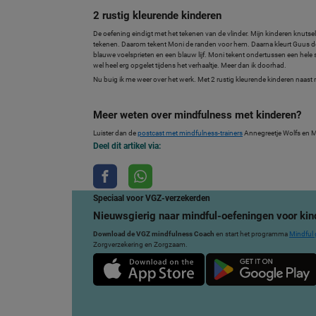
2 rustig kleurende kinderen
De oefening eindigt met het tekenen van de vlinder. Mijn kinderen knutsel
tekenen. Daarom tekent Moni de randen voor hem. Daarna kleurt Guus de v
blauwe voelsprieten en een blauw lijf. Moni tekent ondertussen een hele sce
wel heel erg opgelet tijdens het verhaaltje. Meer dan ik doorhad.
Nu buig ik me weer over het werk. Met 2 rustig kleurende kinderen naast
Meer weten over mindfulness met kinderen?
Luister dan de
postcast met mindfulness-trainers
Annegreetje Wolfs en M
Deel dit artikel via:
Speciaal voor VGZ-verzekerden
Nieuwsgierig naar mindful-oefeningen voor kin
Download de VGZ mindfulness Coach
en start het programma
Mindful 
Zorgverzekering en Zorgzaam.