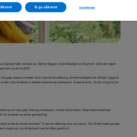
akkoord
Ik ga akkoord
Instellingen
Nieuwsgierig halen ze deze op. Samen leggen we de kleedjes op de grond. Ieder een eigen
eginnen we al mindful!
. We gaan daarom meteen door naar de 2e oefening: Kindermeditatie met verhaal. Liggend
nden mijn kinderen in eerste instantie erg interessant. Ik laat ze even. Ze zijn nog jong en
l deze op en neer gaat. Niet erg interessant, vinden de kinderen. Maar daarna start een
d. En luisteren ze stil en aandachtig.
oe denk je dat de vlinder eruitziet?" Ik zet de oefening even op pauze. "De vlinder heeft gouden
luitend wegloopt, wordt lachend met de billen geschud.