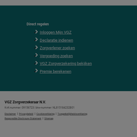
Direct regelen
F
o
Inloggen Mijn VGZ
o
Declaratie indienen
t
e
Zorgverlener zoeken
r
Vergoeding zoeken
VGZ Zorgverzekering bekijken
Premie berekenen
VGZ Zorgverzekeraar N.V.
KvK-nummer: 09156723 | btw-nummer: NL815184232B01
|
|
|
Disclaimer
Privacybeleid
Cookieverklaring
Toegankelijkheidsverklaring
|
Responsible Disclosure Statement
Sitemap