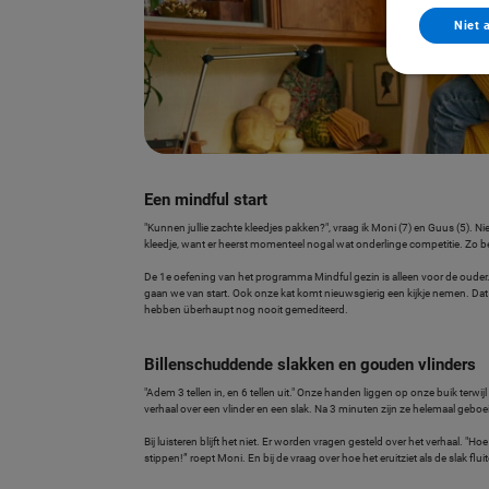
Niet 
Een mindful start
"Kunnen jullie zachte kleedjes pakken?", vraag ik Moni (7) en Guus (5). 
kleedje, want er heerst momenteel nogal wat onderlinge competitie. Zo b
De 1e oefening van het programma Mindful gezin is alleen voor de ouder
gaan we van start. Ook onze kat komt nieuwsgierig een kijkje nemen. Dat vi
hebben überhaupt nog nooit gemediteerd.
Billenschuddende slakken en gouden vlinders
"Adem 3 tellen in, en 6 tellen uit." Onze handen liggen op onze buik terwij
verhaal over een vlinder en een slak. Na 3 minuten zijn ze helemaal geboei
Bij luisteren blijft het niet. Er worden vragen gesteld over het verhaal. "H
stippen!” roept Moni. En bij de vraag over hoe het eruitziet als de slak f