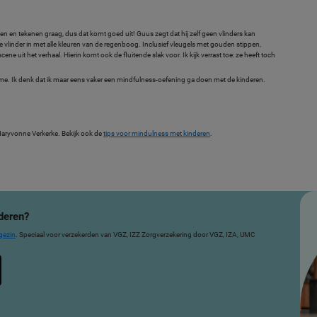
en en tekenen graag, dus dat komt goed uit! Guus zegt dat hij zelf geen vlinders kan
linder in met alle kleuren van de regenboog. Inclusief vleugels met gouden stippen,
ne uit het verhaal. Hierin komt ook de fluitende slak voor. Ik kijk verrast toe: ze heeft toch
 me. Ik denk dat ik maar eens vaker een mindfulness-oefening ga doen met de kinderen.
aryvonne Verkerke. Bekijk ook de
tips voor mindulness met kinderen
.
deren?
gezin
. Speciaal voor verzekerden van VGZ, IZZ Zorgverzekering door VGZ, IZA, UMC