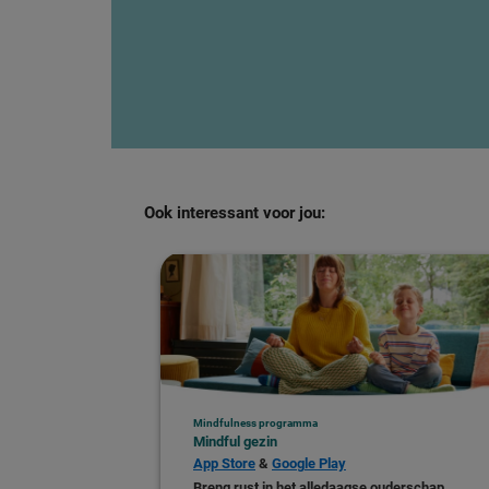
Ook interessant voor jou:
Mindfulness programma
Mindful gezin
App Store
&
Google Play
Breng rust in het alledaagse ouderschap,