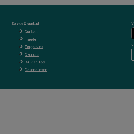
Service & contact
V
Contact
Fraude
V
Zorgadvies
V
Over ons
o
l
De VGZ app
g
V
Gezond leven
G
Z
o
p
F
a
c
e
b
o
o
k