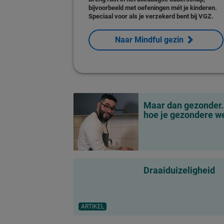
bijvoorbeeld met oefeningen mét je kinderen.
Speciaal voor als je verzekerd bent bij VGZ.
Naar Mindful gezin
Maar dan gezonder. 
hoe je gezondere w
Draaiduizeligheid
ARTIKEL