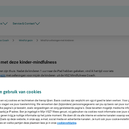
ns
Service & Contact
ss Coach
Mindful gezin
Mindful-oefeningen-met-kinderen
 met deze kinder-mindfulness
n zijn thuis. Nadat de kinderen 1 uur naar de iPad hebben gekeken, vind ik het tijd voor iets
gezin
met oefeningen voor mij én de kinderen uit de VGZ Mindfulness Coach.
n gebruik van cookies
ken wij cookies en technieken die hierop lijken. Basis cookies zijn verplicht om vgz.nl goed te laten werken. Voor 
s vragen we jouw toestemming. We verwerken dan (bijzondere) persoonsgegevens van jou op basis van jouw sur
lke pagina’s je bezoekt, zoals vergoedingen- en zorg gerelateerde pagina’s. Deze bevatten mogelijk medische inf
arbij je IP-adres. Ben je ingelogd in Mijn VGZ? Wees gerust, wij gebruiken via cookies nooit informatie over jouw 
even krijg je nuttige informatie op het juiste moment. We doen dit via alle interne en externe kanalen waarop we
oals op deze website, in onze app, e-mail, social media en advertentie kanalen. Je kunt ook jouw cookie-instelli
es en welke partijen deze plaatsen lees je in onze
cookieverklaring
.