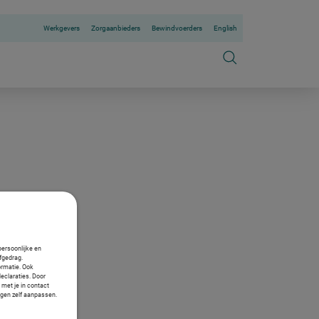
Werkgevers
Zorgaanbieders
Bewindvoerders
English
persoonlijke en
fgedrag.
ormatie. Ook
declaraties. Door
 met je in contact
ngen zelf aanpassen.