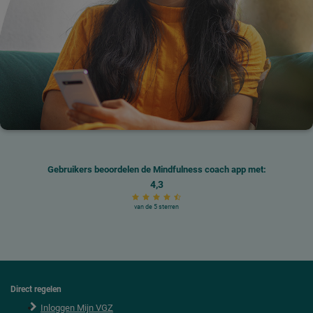
Gebruikers beoordelen de Mindfulness coach app met:
4,3
van de 5 sterren
Direct regelen
F
o
Inloggen Mijn VGZ