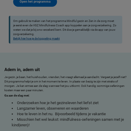
Open het programma
Om gebruik te maken van het programma Mindful gezin en Zen in de zorg moet
je eerst even de VGZ Mindfulness Coach app koppelen aan je zorgverzekering. Zo
weten we dat je bij ons verzekerd bent. Dit doe je gemakkelijk via de app van jouw
zorgverzekering.
Bekijk hier hoe je de koppeling maakt
Adem in, adem uit
Je gezin, je baan, het huishouden, vrienden; het vraagt allemaal je aandacht. Vergeet je jezelf niet?
Dit programma helpt je om in het moment te leven. In plaats van bezig te zijn met straks of
morgen. Je kan ermee aan de slag wanneer het jou uitkomt. Ook handig: sommige oefeningen
kosten maar een paar minuten.
Ga aan de slag met:
Onderzoeken hoe je het gezinsleven het liefst ziet
Langzamer leven, observeren en waarderen
Hoe te leven in het nu. Bijvoorbeeld tijdens je vakantie
Misschien het wel leukst: mindfulness-oefeningen samen met je
kind(eren)!