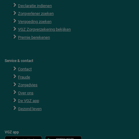
o
Declaratie indienen
t
e
Zorgverlener zoeken
r
Vergoeding zoeken
VGZ Zorgverzekering bekijken
Premie berekenen
Service & contact
Contact
Fraude
Zorgadvies
Over ons
De VGZ app
Gezond leven
VGZ app