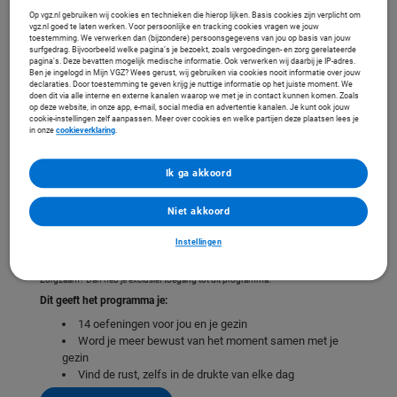
Op vgz.nl gebruiken wij cookies en technieken die hierop lijken. Basis cookies zijn verplicht om
vgz.nl goed te laten werken. Voor persoonlijke en tracking cookies vragen we jouw
toestemming. We verwerken dan (bijzondere) persoonsgegevens van jou op basis van jouw
surfgedrag. Bijvoorbeeld welke pagina’s je bezoekt, zoals vergoedingen- en zorg gerelateerde
pagina’s. Deze bevatten mogelijk medische informatie. Ook verwerken wij daarbij je IP-adres.
Ben je ingelogd in Mijn VGZ? Wees gerust, wij gebruiken via cookies nooit informatie over jouw
declaraties. Door toestemming te geven krijg je nuttige informatie op het juiste moment. We
doen dit via alle interne en externe kanalen waarop we met je in contact kunnen komen. Zoals
op deze website, in onze app, e-mail, social media en advertentie kanalen. Je kunt ook jouw
cookie-instellingen zelf aanpassen. Meer over cookies en welke partijen deze plaatsen lees je
in onze
cookieverklaring
.
Ik ga akkoord
Niet akkoord
Speciaal voor onze verzekerden
Instellingen
'Mindful gezin' is speciaal gemaakt voor onze verzekerden. Heb jij een verzekering
bij VGZ, VGZBewuzt, IZA, IZZ Zorgverzekering, UMC Zorgverzekering of
Zorgzaam? Dan heb je exclusief toegang tot dit programma.
Dit geeft het programma je:
14 oefeningen voor jou en je gezin
Word je meer bewust van het moment samen met je
gezin
Vind de rust, zelfs in de drukte van elke dag