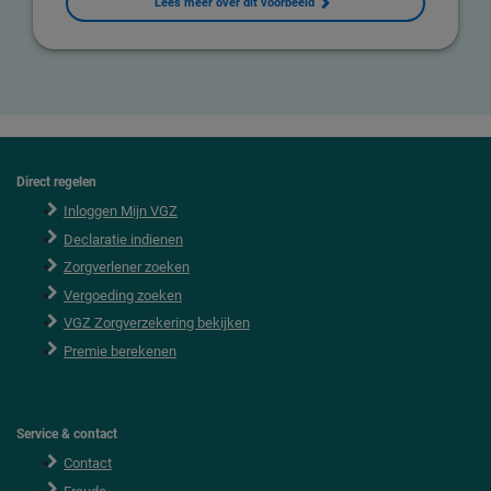
Lees meer over dit voorbeeld
Direct regelen
F
o
Inloggen Mijn VGZ
o
Declaratie indienen
t
e
Zorgverlener zoeken
r
Vergoeding zoeken
VGZ Zorgverzekering bekijken
Premie berekenen
Service & contact
Contact