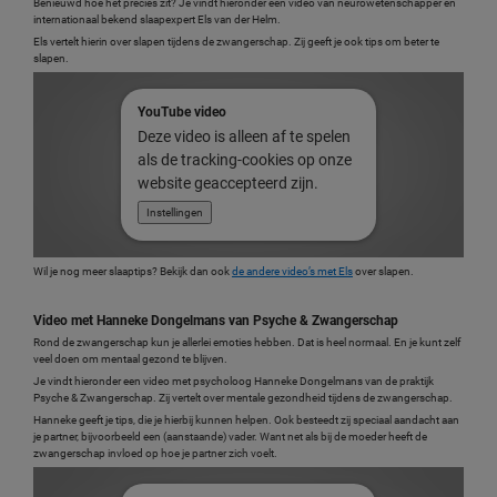
Benieuwd hoe het precies zit? Je vindt hieronder een video van neurowetenschapper en
internationaal bekend slaapexpert Els van der Helm.
Els vertelt hierin over slapen tijdens de zwangerschap. Zij geeft je ook tips om beter te
slapen.
YouTube video
Deze video is alleen af te spelen
als de tracking-cookies op onze
website geaccepteerd zijn.
Instellingen
Wil je nog meer slaaptips? Bekijk dan ook
de andere video’s met Els
over slapen.
Video met Hanneke Dongelmans van Psyche & Zwangerschap
Rond de zwangerschap kun je allerlei emoties hebben. Dat is heel normaal. En je kunt zelf
veel doen om mentaal gezond te blijven.
Je vindt hieronder een video met psycholoog Hanneke Dongelmans van de praktijk
Psyche & Zwangerschap. Zij vertelt over mentale gezondheid tijdens de zwangerschap.
Hanneke geeft je tips, die je hierbij kunnen helpen. Ook besteedt zij speciaal aandacht aan
je partner, bijvoorbeeld een (aanstaande) vader. Want net als bij de moeder heeft de
zwangerschap invloed op hoe je partner zich voelt.