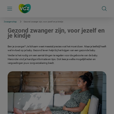
S
k
i
p
l
i
Zwangerschap
Gezond zwanger zijn, voor jezelf en je kindje
n
k
Gezond zwanger zijn, voor jezelf en
s
je kindje
n
a
v
Ben je zwanger? Je lichaam weet meestal precies wat het moet doen. Maar je leefstijl heeft
i
wel invloed op je baby. Gezond leven helpt bij het krijgen van een gezonde baby.
g
a
Verder is het nodig om een aantal dingen te regelen voor de geboorte van de baby.
t
Hieronder vind je handige informatie en tips. Ook lees je welke mogelijkheden en
i
vergoedingen jouw zorgverzekering biedt.
e