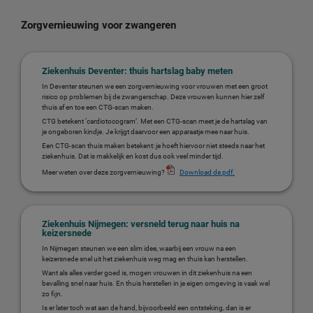
Zorgvernieuwing voor zwangeren
Ziekenhuis Deventer: thuis hartslag baby meten
In Deventer steunen we een zorgvernieuwing voor vrouwen met een groot
risico op problemen bij de zwangerschap. Deze vrouwen kunnen hier zelf
thuis af en toe een CTG-scan maken.
CTG betekent ‘cardiotocogram’. Met een CTG-scan meet je de hartslag van
je ongeboren kindje. Je krijgt daarvoor een apparaatje mee naar huis.
Een CTG-scan thuis maken betekent: je hoeft hiervoor niet steeds naar het
ziekenhuis. Dat is makkelijk en kost dus ook veel minder tijd.
Meer weten over deze zorgvernieuwing?
Download de pdf.
Ziekenhuis Nijmegen: versneld terug naar huis na
keizersnede
In Nijmegen steunen we een slim idee, waarbij een vrouw na een
keizersnede snel uit het ziekenhuis weg mag en thuis kan herstellen.
Want als alles verder goed is, mogen vrouwen in dit ziekenhuis na een
bevalling snel naar huis. En thuis herstellen in je eigen omgeving is vaak wel
zo fijn.
Is er later toch wat aan de hand, bijvoorbeeld een ontsteking, dan is er