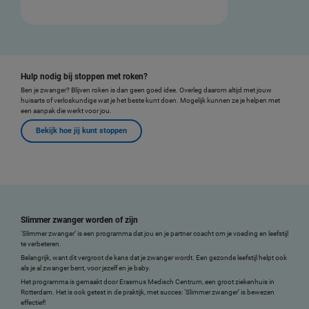
Hulp nodig bij stoppen met roken?
Ben je zwanger? Blijven roken is dan geen goed idee. Overleg daarom altijd met jouw
huisarts of verloskundige wat je het beste kunt doen. Mogelijk kunnen ze je helpen met
een aanpak die werkt voor jou.
Bekijk hoe jij kunt stoppen
Slimmer zwanger worden of zijn
‘Slimmer zwanger’ is een programma dat jou en je partner coacht om je voeding en leefstijl
te verbeteren.
Belangrijk, want dit vergroot de kans dat je zwanger wordt. Een gezonde leefstijl helpt ook
als je al zwanger bent, voor jezelf en je baby.
Het programma is gemaakt door Erasmus Medisch Centrum, een groot ziekenhuis in
Rotterdam. Het is ook getest in de praktijk, met succes: ‘Slimmer zwanger’ is bewezen
effectief!