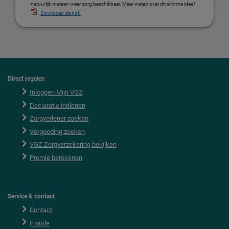
natuurlijk meteen weer zorg beschikbaar. Meer weten over dit slimme idee?
Download de pdf.
Direct regelen
F
o
Inloggen Mijn VGZ
o
Declaratie indienen
t
e
Zorgverlener zoeken
r
Vergoeding zoeken
VGZ Zorgverzekering bekijken
Premie berekenen
Service & contact
Contact
Fraude