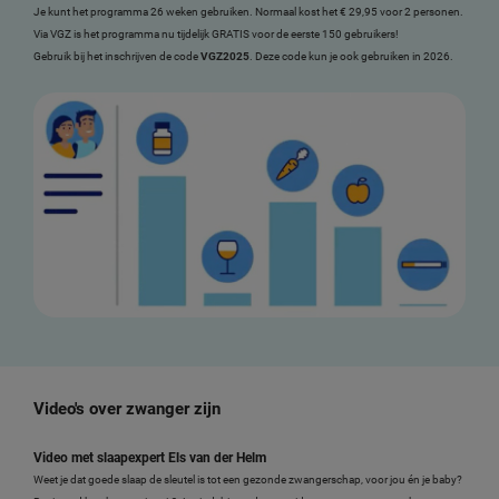
Je kunt het programma 26 weken gebruiken. Normaal kost het € 29,95 voor 2 personen.
Via VGZ is het programma nu tijdelijk GRATIS voor de eerste 150 gebruikers!
Gebruik bij het inschrijven de code
VGZ2025
. Deze code kun je ook gebruiken in 2026.
Video's over zwanger zijn
Video met slaapexpert Els van der Helm
Weet je dat goede slaap de sleutel is tot een gezonde zwangerschap, voor jou én je baby?