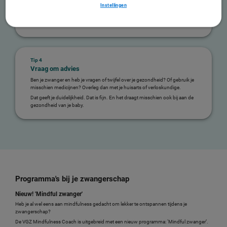
koopt vitamine D bij de drogist of apotheek.
Instellingen
Let op!
Slik in deze periode geen multi-vitamine-pil. In multi-vitamine-pillen
zit meestal ook vitamine A. Te veel vitamine A is niet goed voor je baby.
Tip 4
Vraag om advies
Ben je zwanger en heb je vragen of twijfel over je gezondheid? Of gebruik je
misschien medicijnen? Overleg dan met je huisarts of verloskundige.
Dat geeft je duidelijkheid. Dat is fijn. En het draagt misschien ook bij aan de
gezondheid van je baby.
Programma's bij je zwangerschap
Nieuw! 'Mindful zwanger'
Heb je al wel eens aan mindfulness gedacht om lekker te ontspannen tijdens je
zwangerschap?
De VGZ Mindfulness Coach is uitgebreid met een nieuw programma: ‘Mindful zwanger’.