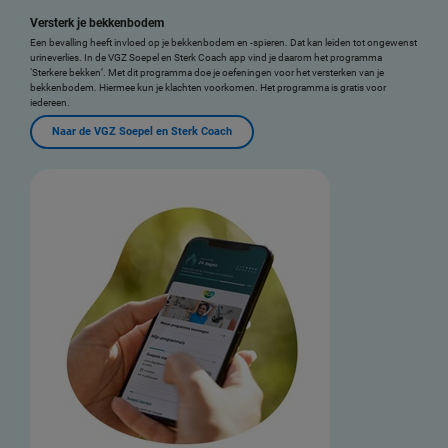
Versterk je bekkenbodem
Een bevalling heeft invloed op je bekkenbodem en -spieren. Dat kan leiden tot ongewenst
urineverlies. In de VGZ Soepel en Sterk Coach app vind je daarom het programma
‘Sterkere bekken’. Met dit programma doe je oefeningen voor het versterken van je
bekkenbodem. Hiermee kun je klachten voorkomen. Het programma is gratis voor
iedereen.
Naar de VGZ Soepel en Sterk Coach