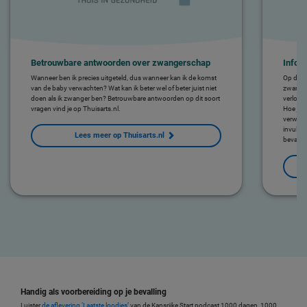
Betrouwbare antwoorden over zwangerschap
Infor
Wanneer ben ik precies uitgeteld, dus wanneer kan ik de komst
Op de we
van de baby verwachten? Wat kan ik beter wel of beter juist niet
zwanger
doen als ik zwanger ben? Betrouwbare antwoorden op dit soort
verlosku
vragen vind je op Thuisarts.nl.
Hoe je k
verwach
invullen:
Lees meer op Thuisarts.nl
bevallin
Handig als voorbereiding op je bevalling
Luister
de aflevering ‘Laatste loodjes’
van de Kansrijke Start podcast 1000 dagen, 1000