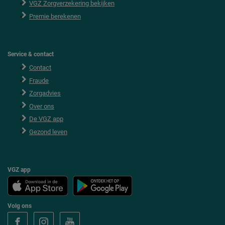
VGZ Zorgverzekering bekijken
Premie berekenen
Service & contact
Contact
Fraude
Zorgadvies
Over ons
De VGZ app
Gezond leven
VGZ app
Volg ons
V
V
V
o
o
o