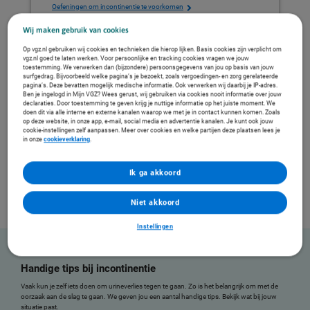
Oefeningen om incontinentie te voorkomen
Oefeningen als je urine verliest of vaak plast
Wij maken gebruik van cookies
Urineverlies meten
Snel een wc vinden
Op vgz.nl gebruiken wij cookies en technieken die hierop lijken. Basis cookies zijn verplicht om
vgz.nl goed te laten werken. Voor persoonlijke en tracking cookies vragen we jouw
toestemming. We verwerken dan (bijzondere) persoonsgegevens van jou op basis van jouw
surfgedrag. Bijvoorbeeld welke pagina’s je bezoekt, zoals vergoedingen- en zorg gerelateerde
pagina’s. Deze bevatten mogelijk medische informatie. Ook verwerken wij daarbij je IP-adres.
Informatie en tips over urineverlies
Ben je ingelogd in Mijn VGZ? Wees gerust, wij gebruiken via cookies nooit informatie over jouw
declaraties. Door toestemming te geven krijg je nuttige informatie op het juiste moment. We
Waardoor kun je minder goed je plas ophouden? En kan het eigenlijk kwaad?
doen dit via alle interne en externe kanalen waarop we met je in contact kunnen komen. Zoals
Thuisarts.nl
geeft betrouwbare informatie over:
op deze website, in onze app, e-mail, social media en advertentie kanalen. Je kunt ook jouw
cookie-instellingen zelf aanpassen. Meer over cookies en welke partijen deze plaatsen lees je
Oorzaken van urineverlies
in onze
cookieverklaring
.
Onderzoeken en behandelingen
Wanneer het verstandig is naar de huisarts te gaan
Ik ga akkoord
Naar thuisarts.nl
Niet akkoord
Instellingen
Handige tips bij incontinentie
Vaak kun je zelf iets doen om urineverlies tegen te gaan. Zo is het belangrijk om met de
oorzaak aan de slag te gaan. We geven jou een aantal handige tips. Bekijk wat bij jouw
situatie past.