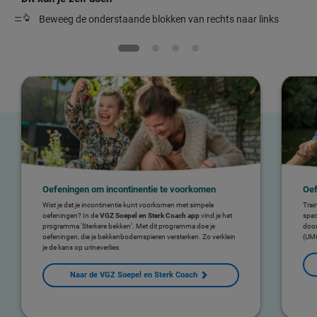
Beweeg de onderstaande blokken van rechts naar links
Oefeningen om incontinentie te voorkomen
Oef
Wist je dat je incontinentie kunt voorkomen met simpele
Trai
oefeningen? In de
VGZ Soepel en Sterk Coach app
vind je het
spec
programma ‘Sterkere bekken’. Met dit programma doe je
door
oefeningen, die je bekkenbodemspieren versterken. Zo verklein
(UM
je de kans op urineverlies.
Naar de VGZ Soepel en Sterk Coach