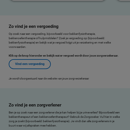
Zo vind je een vergoeding
Op zoek naar een vergoeding, bijvoorbeeld voor bekkenfysiotherapie,
bekkenoefentherapie of hulpmiddelen? Zoek je vergoeding op (bijvoorbeeld:
bekkenfysiotherapie) en bekijk wat je vergoed krijgt uit je verzekering en met welke
voorwaarden.
Klik op de knop hieronder en bekijk wat er vergoed wordt door jouw zorgverzekeraar.
Vind een vergoeding
Je wordt doorgestuurd naar de website van jouw zorgverzekeraar.
Zo vind je een zorgverlener
Ben je op zoek naar een zorgverlener die je kan helpen bij je urineverlies? Bijvoorbeeld een
bekkentherapeut of een bekkenoefentherapeut? Gebruik de Zorgzoeker. Vul hier in welke
zorg je zoekt (bijvoorbeeld: bekkenfysiotherapie). Je vindt dan alle zorgverleners in je
buurt waar wij afspraken mee hebben.