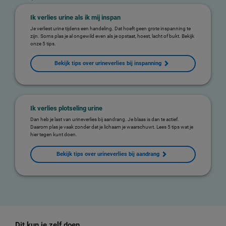
Ik verlies urine als ik mij inspan
Je verliest urine tijdens een handeling. Dat hoeft geen grote inspanning te
zijn. Soms plas je al ongewild even als je opstaat, hoest, lacht of bukt. Bekijk
onze 5 tips.
Bekijk tips over urineverlies bij inspanning
Ik verlies plotseling urine
Dan heb je last van urineverlies bij aandrang. Je blaas is dan te actief.
Daarom plas je vaak zonder dat je lichaam je waarschuwt. Lees 5 tips wat je
hier tegen kunt doen.
Bekijk tips over urineverlies bij aandrang
Dit kun je zelf doen