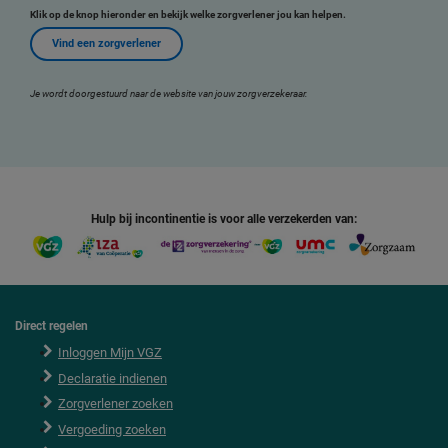
Klik op de knop hieronder en bekijk welke zorgverlener jou kan helpen.
Vind een zorgverlener
Je wordt doorgestuurd naar de website van jouw zorgverzekeraar.
Hulp bij incontinentie is voor alle verzekerden van:
Direct regelen
F
o
Inloggen Mijn VGZ
o
Declaratie indienen
t
e
Zorgverlener zoeken
r
Vergoeding zoeken