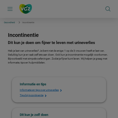
S
k
i
p
l
i
Gezondheid
Incontinentie
n
k
s
Incontinentie
n
a
Dit kun je doen om fijner te leven met urineverlies
v
i
Heb je last van urineverlies? Je bent niet de enige: 1 op de 3 vrouwen heeft er last van.
g
Gelukkig kun je er vaak zelf iets aan doen. Ook kun je incontinentie mogelijk voorkomen.
a
Bijvoorbeeld met simpele oefeningen. Zodat je fijner kunt leven. Wij helpen je graag met
t
informatie, tips en hulpmiddelen.
i
e
Informatie en tips
Informatie en tips over urineverlies
Tips bij incontinentie
Dit kun je zelf doen