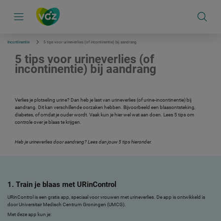
S
k
i
p
l
i
Incontinentie
5 tips voor urineverlies (of incontinentie) bij aandrang
n
k
5 tips voor urineverlies (of
s
incontinentie) bij aandrang
n
a
v
i
g
Verlies je plotseling urine? Dan heb je last van urineverlies (of urine-incontinentie) bij
a
aandrang. Dit kan verschillende oorzaken hebben. Bijvoorbeeld een blaasontsteking,
t
diabetes, of omdat je ouder wordt. Vaak kun je hier wel wat aan doen. Lees 5 tips om
i
controle over je blaas te krijgen.
e
Heb je urineverlies door aandrang? Lees dan jouw 5 tips hieronder.
1. Train je blaas met URinControl
URinControl is een gratis app, speciaal voor vrouwen met urineverlies. De app is ontwikkeld is
door Universitair Medisch Centrum Groningen (UMCG).
Met deze app kun je: