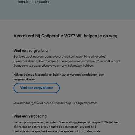
meer kan ophouden
Verzekerd bij Coöperatie VGZ? Wij helpen je op weg
Vind een zorgverlener
Ben je op zoek naar een zorgverlener die je kan helpen bij je urineverlies?
Bijvoorbeeld een bekkentherapeut of een bekkenoefentherapeut? Je vindt in onze
Zorgzoeker alle zorgverleners waarmee wij afspraken hebben.
Klik op de knop hieronder en bekijk wat er vergoed wordt door jouw
zorgverzekeraar.
Vind een zorgverlener
Je wordt doorgestuurd naar de website van jouw zorgverzekeraar.
Vind een vergoeding
Je hebt je zorgverlener gevonden. Maar wat krijg je eigenlijk vergoed? We hebben
alle vergoedingen voor jou handig op een rij gezet. Bijvoorbeeld
bekkenfysiotherapie, bekkenoefentherapie en hulpmiddelen, zoals