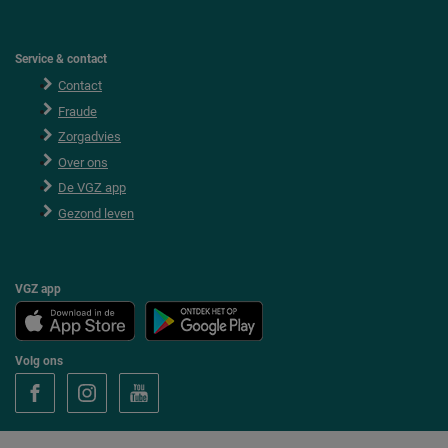
Service & contact
Contact
Fraude
Zorgadvies
Over ons
De VGZ app
Gezond leven
VGZ app
Volg ons
V
V
V
o
o
o
l
l
l
g
g
g
V
V
V