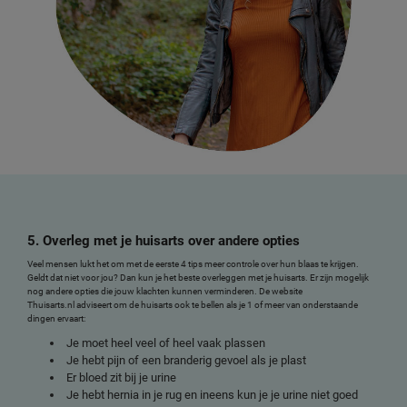
5. Overleg met je huisarts over andere opties
Veel mensen lukt het om met de eerste 4 tips meer controle over hun blaas te krijgen.
Geldt dat niet voor jou? Dan kun je het beste overleggen met je huisarts. Er zijn mogelijk
nog andere opties die jouw klachten kunnen verminderen. De website
Thuisarts.nl adviseert om de huisarts ook te bellen als je 1 of meer van onderstaande
dingen ervaart:
Je moet heel veel of heel vaak plassen
Je hebt pijn of een branderig gevoel als je plast
Er bloed zit bij je urine
Je hebt hernia in je rug en ineens kun je je urine niet goed