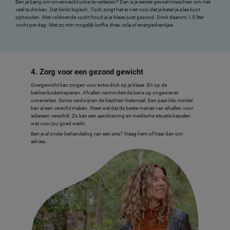
Ben je bang om onverwacht urine te verliezen? Dan is je eerste gevoel misschien om niet
veel te drinken. Dat klinkt logisch. Toch zorgt het er niet voor dat je beter je plas kunt
ophouden. Met voldoende vocht houd je je blaas juist gezond. Drink daarom 1,5 liter
vocht per dag. Met zo min mogelijk koffie, thee, cola of energiedrankjes.
4. Zorg voor een gezond gewicht
Overgewicht kan zorgen voor extra druk op je blaas. En op de
bekkenbodemspieren. Afvallen vermindert de kans op ongewenst
urineverlies. Soms verdwijnen de klachten helemaal. Een paar kilo minder
kan al een verschil maken. Weet wel dat de beste manier van afvallen voor
iedereen verschilt. Zo kan een aandoening en medische situatie bepalen
wat voor jou goed werkt.
Ben je al onder behandeling van een arts? Vraag hem of haar dan om
advies.