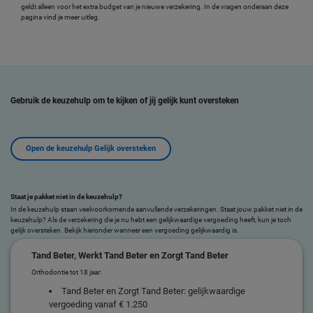
geldt alleen voor het extra budget van je nieuwe verzekering. In de vragen onderaan deze
pagina vind je meer uitleg.
Gebruik de keuzehulp om te kijken of jij gelijk kunt oversteken
Open de keuzehulp Gelijk oversteken
Staat je pakket niet in de keuzehulp?
In de keuzehulp staan veelvoorkomende aanvullende verzekeringen. Staat jouw pakket niet in de
keuzehulp? Als de verzekering die je nu hebt een gelijkwaardige vergoeding heeft, kun je toch
gelijk oversteken. Bekijk hieronder wanneer een vergoeding gelijkwaardig is.
Tand Beter, Werkt Tand Beter en Zorgt Tand Beter
Orthodontie tot 18 jaar:
Tand Beter en Zorgt Tand Beter: gelijkwaardige
vergoeding vanaf € 1.250