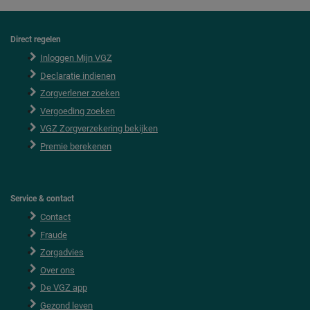
Direct regelen
F
o
Inloggen Mijn VGZ
o
Declaratie indienen
t
e
Zorgverlener zoeken
r
Vergoeding zoeken
VGZ Zorgverzekering bekijken
Premie berekenen
Service & contact
Contact
Fraude
Zorgadvies
Over ons
De VGZ app
Gezond leven