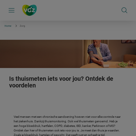
S
k
i
p
l
i
Home
Zorg
n
k
s
n
a
v
i
g
a
t
i
Is thuismeten iets voor jou? Ontdek de
e
voordelen
Veel mensen met een chronische aandoening hoeven niet voor elke controle naar
het ziekenhuis. Dankzij thuismonitoring. Ook wel thuismeten genoemd. Heb je
een hoge bloeddruk, hartfalen, COPD, diabetes, IBD, kanker, Parkinson of MS?
Ontdek dan hier of thuismeten ook iets voor jou is. Je meet dan thuis je waarden.
Zoals je bloeddruk, hartslag of gewicht. Dat geeft rust en scheelt je tijd.