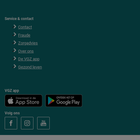
Service & contact
Contact
Fraude
Zorgadvies
Over ons
De VGZ app
Gezond leven
VGZ app
Volg ons
V
V
V
o
o
o
l
l
l
g
g
g
V
V
V