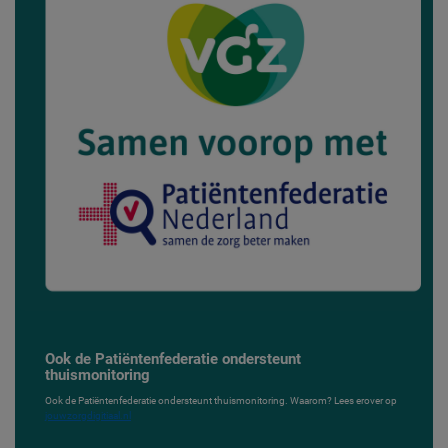
Ook de Patiëntenfederatie ondersteunt
thuismonitoring
Ook de Patiëntenfederatie ondersteunt thuismonitoring. Waarom? Lees erover op
jouwzorgdigitiaal.nl