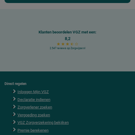
Klanten beoordelen VGZ met een:
8,2
2.547 reviews op Zorgwijzer.nl
Direct regelen
F
o
Inloggen Mijn VGZ
o
Declaratie indienen
t
e
Zorgverlener zoeken
r
Vergoeding zoeken
VGZ Zorgverzekering bekijken
Premie berekenen