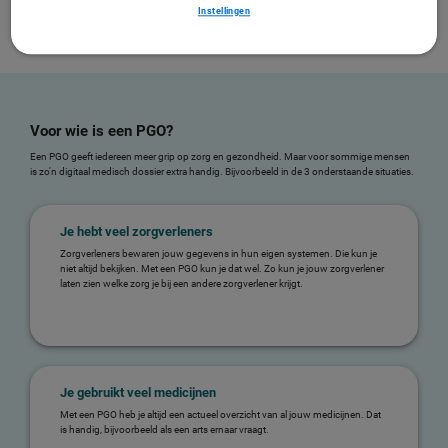
Instellingen
Instellingen
Voor wie is een PGO?
Een PGO geeft iedereen meer grip op zorg en gezondheid. Maar voor sommige mensen
is zo'n digitaal medisch dossier extra handig. Bijvoorbeeld in de 3 onderstaande situaties.
Je hebt veel zorgverleners
Zorgverleners bewaren jouw gegevens in hun eigen systemen. Die kun je
niet altijd bekijken. Met een PGO kun je dat wel. Zo kun je jouw zorgverlener
laten zien welke zorg je bij een andere zorgverlener krijgt.
Je gebruikt veel medicijnen
Met een PGO heb je altijd een actueel overzicht van al jouw medicijnen. Dat
is handig, bijvoorbeeld als een arts ernaar vraagt.