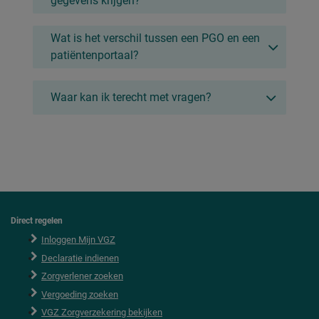
gegevens krijgen?
Wat is het verschil tussen een PGO en een
patiëntenportaal?
Waar kan ik terecht met vragen?
Direct regelen
F
o
Inloggen Mijn VGZ
o
Declaratie indienen
t
e
Zorgverlener zoeken
r
Vergoeding zoeken
VGZ Zorgverzekering bekijken