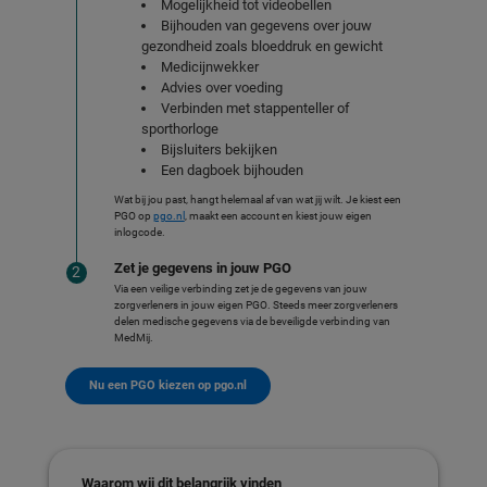
Mogelijkheid tot videobellen
Bijhouden van gegevens over jouw
gezondheid zoals bloeddruk en gewicht
Medicijnwekker
Advies over voeding
Verbinden met stappenteller of
sporthorloge
Bijsluiters bekijken
Een dagboek bijhouden
Wat bij jou past, hangt helemaal af van wat jij wilt. Je kiest een
PGO op
pgo.nl
, maakt een account en kiest jouw eigen
inlogcode.
Zet je gegevens in jouw PGO
Via een veilige verbinding zet je de gegevens van jouw
zorgverleners in jouw eigen PGO. Steeds meer zorgverleners
delen medische gegevens via de beveiligde verbinding van
MedMij.
Nu een PGO kiezen op pgo.nl
Waarom wij dit belangrijk vinden