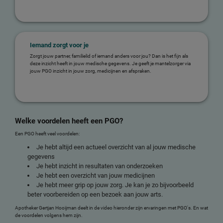
Iemand zorgt voor je
Zorgt jouw partner, familielid of iemand anders voor jou? Dan is het fijn als
deze inzicht heeft in jouw medische gegevens. Je geeft je mantelzorger via
jouw PGO inzicht in jouw zorg, medicijnen en afspraken.
Welke voordelen heeft een PGO?
Een PGO heeft veel voordelen:
Je hebt altijd een actueel overzicht van al jouw medische
gegevens
Je hebt inzicht in resultaten van onderzoeken
Je hebt een overzicht van jouw medicijnen
Je hebt meer grip op jouw zorg. Je kan je zo bijvoorbeeld
beter voorbereiden op een bezoek aan jouw arts.
Apotheker Gertjan Hooijman deelt in de video hieronder zijn ervaringen met PGO's. En wat
de voordelen volgens hem zijn.