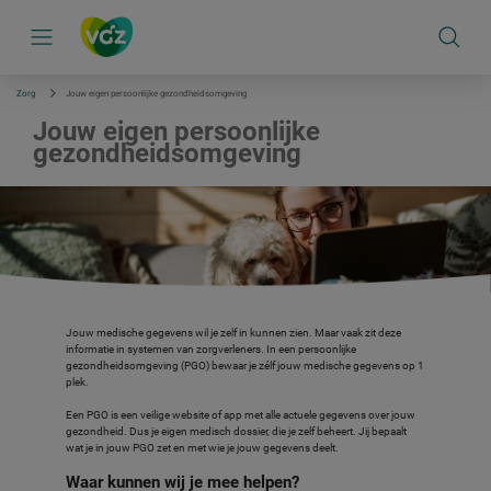
S
k
i
p
l
i
Zorg
Jouw eigen persoonlijke gezondheidsomgeving
n
k
Jouw eigen persoonlijke
s
gezondheidsomgeving
n
a
v
i
g
a
t
i
e
Jouw medische gegevens wil je zelf in kunnen zien. Maar vaak zit deze
informatie in systemen van zorgverleners. In een persoonlijke
gezondheidsomgeving (PGO) bewaar je zélf jouw medische gegevens op 1
plek.
Een PGO is een veilige website of app met alle actuele gegevens over jouw
gezondheid. Dus je eigen medisch dossier, die je zelf beheert. Jij bepaalt
wat je in jouw PGO zet en met wie je jouw gegevens deelt.
Waar kunnen wij je mee helpen?