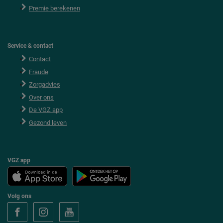
Premie berekenen
Service & contact
Contact
Fraude
Zorgadvies
Over ons
De VGZ app
Gezond leven
VGZ app
Volg ons
V
V
V
o
o
o
l
l
l