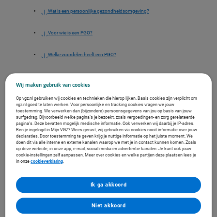
Wat is een persoonlijke gezondheidsomgeving?
Voor wie is een PGO?
Welke voordelen heeft een PGO?
Zo start je met een PGO
Wij maken gebruik van cookies
Waarom wij dit belangrijk vinden
Op vgz.nl gebruiken wij cookies en technieken die hierop lijken. Basis cookies zijn verplicht om
vgz.nl goed te laten werken. Voor persoonlijke en tracking cookies vragen we jouw
toestemming. We verwerken dan (bijzondere) persoonsgegevens van jou op basis van jouw
surfgedrag. Bijvoorbeeld welke pagina’s je bezoekt, zoals vergoedingen- en zorg gerelateerde
pagina’s. Deze bevatten mogelijk medische informatie. Ook verwerken wij daarbij je IP-adres.
Wat is een persoonlijke gezondheidsomgeving?
Ben je ingelogd in Mijn VGZ? Wees gerust, wij gebruiken via cookies nooit informatie over jouw
declaraties. Door toestemming te geven krijg je nuttige informatie op het juiste moment. We
In onderstaande video vertelt Lucas wat een PGO is. En waarom deze
doen dit via alle interne en externe kanalen waarop we met je in contact kunnen komen. Zoals
handig is.
op deze website, in onze app, e-mail, social media en advertentie kanalen. Je kunt ook jouw
cookie-instellingen zelf aanpassen. Meer over cookies en welke partijen deze plaatsen lees je
in onze
cookieverklaring
.
YouTube video
Ik ga akkoord
Deze video is alleen af te spelen
als de tracking-cookies op onze
Niet akkoord
website geaccepteerd zijn.