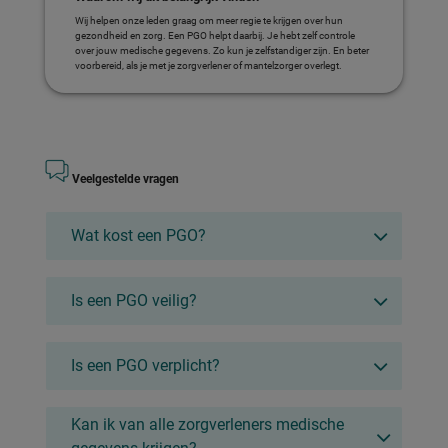
Wij helpen onze leden graag om meer regie te krijgen over hun
gezondheid en zorg. Een PGO helpt daarbij. Je hebt zelf controle
over jouw medische gegevens. Zo kun je zelfstandiger zijn. En beter
voorbereid, als je met je zorgverlener of mantelzorger overlegt.
Veelgestelde vragen
Wat kost een PGO?
Is een PGO veilig?
Is een PGO verplicht?
Kan ik van alle zorgverleners medische