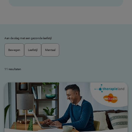
Aan de slag met een gezonde leefstijl
Filters:
Bewegen
Leefstijl
Mentaal
11 resultaten