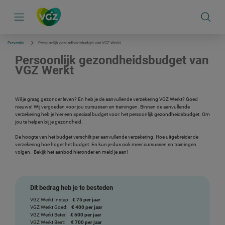
S
k
i
p
l
i
Preventie
Persoonlijk gezondheidsbudget van VGZ Werkt
n
k
Persoonlijk gezondheidsbudget van
s
VGZ Werkt
n
a
v
i
Wil je graag gezonder leven? En heb je de aanvullende verzekering VGZ Werkt? Goed
g
nieuws! Wij vergoeden voor jou cursussen en trainingen. Binnen de aanvullende
a
verzekering heb je hier een speciaal budget voor: het persoonlijk gezondheidsbudget. Om
t
jou te helpen bij je gezondheid.
i
e
De hoogte van het budget verschilt per aanvullende verzekering. Hoe uitgebreider de
verzekering hoe hoger het budget. En kun je dus ook meer cursussen en trainingen
volgen. Bekijk het aanbod hieronder en meld je aan!
Dit bedrag heb je te besteden
VGZ Werkt Instap:
€ 75 per jaar
VGZ Werkt Goed:
€ 400 per jaar
VGZ Werkt Beter:
€ 600 per jaar
VGZ Werkt Best:
€ 700 per jaar