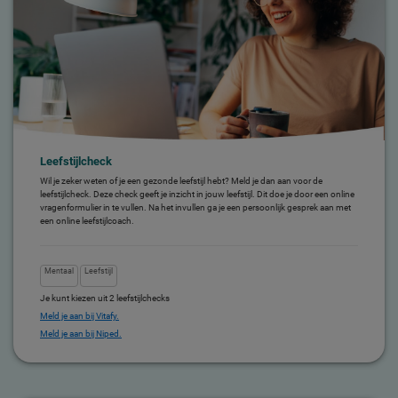
Leefstijlcheck
Wil je zeker weten of je een gezonde leefstijl hebt? Meld je dan aan voor de
leefstijlcheck. Deze check geeft je inzicht in jouw leefstijl. Dit doe je door een online
vragenformulier in te vullen. Na het invullen ga je een persoonlijk gesprek aan met
een online leefstijlcoach.
Mentaal
Leefstijl
Je kunt kiezen uit 2 leefstijlchecks
Meld je aan bij
Vitafy
.
Meld je aan bij Niped.