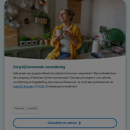
Zorg bij hormonale verandering
Heb je last van je gezondheid doordat je hormonen veranderen? Bijvoorbeeld door
de overgang of klachten bij het menstrueren? Zet dan je budget in voor advies,
voorlichting en begeleiding door een professional. Je vindt een professional via:
Care for Women
of
VVOC
(Overgangsconsulenten).
Mentaal
Leefstijl
Consulten en advies