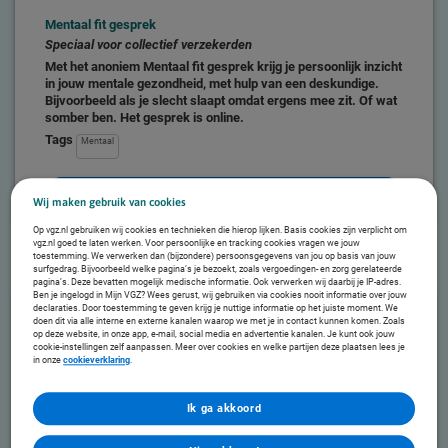
Mentaal fit gesprek
Speciaal voor collectief verzekerden
Met het anoniem Mentaal fit gesprek krijg je persoonlijk inzicht
in jouw mentale gezondheid, met hulp van een deskundige.
Bijvoorbeeld als je slecht slaapt omdat ergens mee zit. Of wat
somber ben. Het gesprek is online.
Tags
Mentaal
Lees meer over het mentaal fit gesprek
Wij maken gebruik van cookies
Op vgz.nl gebruiken wij cookies en technieken die hierop lijken. Basis cookies zijn verplicht om
vgz.nl goed te laten werken. Voor persoonlijke en tracking cookies vragen we jouw
toestemming. We verwerken dan (bijzondere) persoonsgegevens van jou op basis van jouw
surfgedrag. Bijvoorbeeld welke pagina’s je bezoekt, zoals vergoedingen- en zorg gerelateerde
pagina’s. Deze bevatten mogelijk medische informatie. Ook verwerken wij daarbij je IP-adres.
Ben je ingelogd in Mijn VGZ? Wees gerust, wij gebruiken via cookies nooit informatie over jouw
declaraties. Door toestemming te geven krijg je nuttige informatie op het juiste moment. We
doen dit via alle interne en externe kanalen waarop we met je in contact kunnen komen. Zoals
op deze website, in onze app, e-mail, social media en advertentie kanalen. Je kunt ook jouw
cookie-instellingen zelf aanpassen. Meer over cookies en welke partijen deze plaatsen lees je
in onze
cookieverklaring
.
Ik ga akkoord