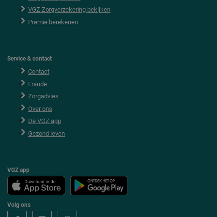
VGZ Zorgverzekering bekijken
Premie berekenen
Service & contact
Contact
Fraude
Zorgadvies
Over ons
De VGZ app
Gezond leven
VGZ app
Volg ons
V
V
V