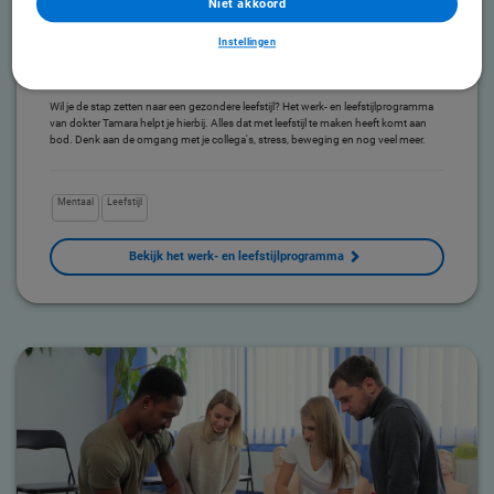
Niet akkoord
Instellingen
Werk- en leefstijlprogramma
Dokter Tamara | Online programma
Wil je de stap zetten naar een gezondere leefstijl? Het werk- en leefstijlprogramma
van dokter Tamara helpt je hierbij. Alles dat met leefstijl te maken heeft komt aan
bod. Denk aan de omgang met je collega's, stress, beweging en nog veel meer.
Mentaal
Leefstijl
Bekijk het werk- en leefstijlprogramma