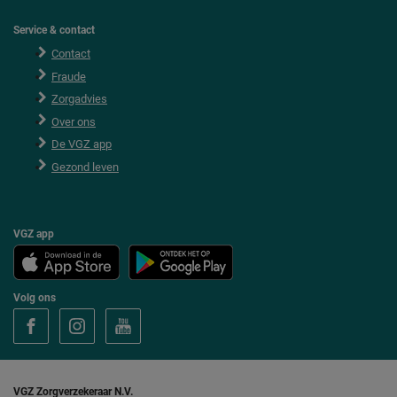
Service & contact
Contact
Fraude
Zorgadvies
Over ons
De VGZ app
Gezond leven
VGZ app
Volg ons
V
V
V
o
o
o
l
l
l
g
g
g
V
V
V
G
G
G
VGZ Zorgverzekeraar N.V.
Z
Z
Z