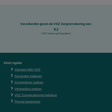
Verzekerden geven de VGZ Zorgverzekering een:
8,2
2.547 reviews op Zorgwijzer.nl
Direct regelen
F
o
Inloggen Mijn VGZ
o
Declaratie indienen
t
e
Zorgverlener zoeken
r
Vergoeding zoeken
VGZ Zorgverzekering bekijken
Premie berekenen