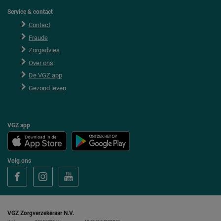
Service & contact
Contact
Fraude
Zorgadvies
Over ons
De VGZ app
Gezond leven
VGZ app
Volg ons
V
V
V
o
o
o
l
l
l
g
g
g
V
V
V
G
G
G
VGZ Zorgverzekeraar N.V.
Z
Z
Z