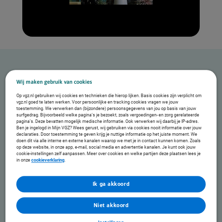
Wij maken gebruik van cookies
Eiwitrijke producten
Op vgz.nl gebruiken wij cookies en technieken die hierop lijken. Basis cookies zijn verplicht om
We hebben 2 verschillende soorten producten met veel eiwitten. Dierlijke, eiwitrijke producten.
vgz.nl goed te laten werken. Voor persoonlijke en tracking cookies vragen we jouw
En plantaardige, eiwitrijke producten.
toestemming. We verwerken dan (bijzondere) persoonsgegevens van jou op basis van jouw
surfgedrag. Bijvoorbeeld welke pagina’s je bezoekt, zoals vergoedingen- en zorg gerelateerde
pagina’s. Deze bevatten mogelijk medische informatie. Ook verwerken wij daarbij je IP-adres.
Ben je ingelogd in Mijn VGZ? Wees gerust, wij gebruiken via cookies nooit informatie over jouw
declaraties. Door toestemming te geven krijg je nuttige informatie op het juiste moment. We
Voorbeelden van dierlijke eiwitrijke producten zijn:
doen dit via alle interne en externe kanalen waarop we met je in contact kunnen komen. Zoals
op deze website, in onze app, e-mail, social media en advertentie kanalen. Je kunt ook jouw
Vis
cookie-instellingen zelf aanpassen. Meer over cookies en welke partijen deze plaatsen lees je
in onze
cookieverklaring
.
Vlees
Zuivel
Eieren
Ik ga akkoord
Voorbeelden van plantaardige eiwitrijke producten zijn:
Niet akkoord
Noten