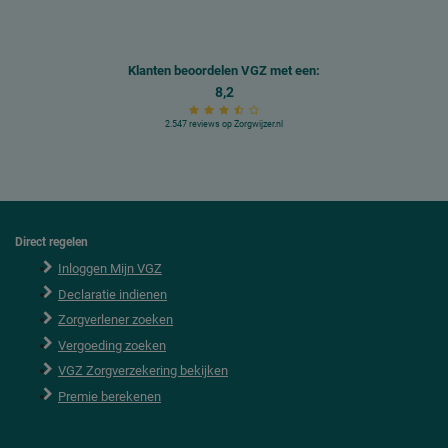
Klanten beoordelen VGZ met een:
8,2
2.547 reviews op Zorgwijzer.nl
Direct regelen
F
o
Inloggen Mijn VGZ
o
Declaratie indienen
t
e
Zorgverlener zoeken
r
Vergoeding zoeken
VGZ Zorgverzekering bekijken
Premie berekenen