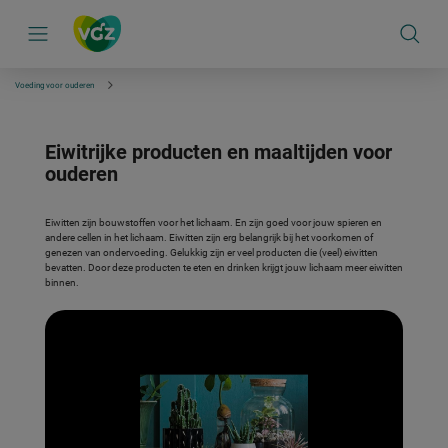
S
k
i
p
l
i
Voeding voor ouderen
n
k
s
n
Eiwitrijke producten en maaltijden voor
a
ouderen
v
i
g
a
Eiwitten zijn bouwstoffen voor het lichaam. En zijn goed voor jouw spieren en
t
andere cellen in het lichaam. Eiwitten zijn erg belangrijk bij het voorkomen of
i
genezen van ondervoeding. Gelukkig zijn er veel producten die (veel) eiwitten
e
bevatten. Door deze producten te eten en drinken krijgt jouw lichaam meer eiwitten
binnen.