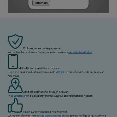
Instellingen
Profiteer van een scherpe premie
Wij hebben blijvend een scherpe premie en passende
.
aanvullende pakketten
Makkelijk uw zorgzaken zelf regelen
Regel snel en gemakkelijk zorgzaken in de
. De best beoordeelde zorgapp van
VGZ app
Nederland
Altijd een zorgverlener bij jou in de buurt
In
vind je alle zorgverleners waar wij een contract mee hebben.
de Zorgzoeker
Naar VGZ overstappen is heel makkelijk
Wij regelen alles voor je met
en zeggen uw huidige zorgverzekering
onze overstapservice