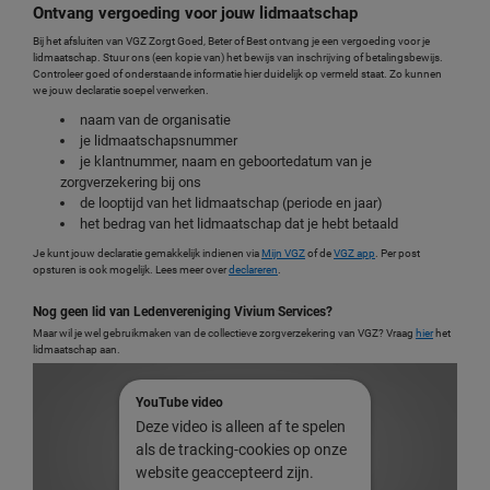
Ontvang vergoeding voor jouw lidmaatschap
Bij het afsluiten van VGZ Zorgt Goed, Beter of Best ontvang je een vergoeding voor je
lidmaatschap. Stuur ons (een kopie van) het bewijs van inschrijving of betalingsbewijs.
Controleer goed of onderstaande informatie hier duidelijk op vermeld staat. Zo kunnen
we jouw declaratie soepel verwerken.
naam van de organisatie
je lidmaatschapsnummer
je klantnummer, naam en geboortedatum van je
zorgverzekering bij ons
de looptijd van het lidmaatschap (periode en jaar)
het bedrag van het lidmaatschap dat je hebt betaald
Je kunt jouw declaratie gemakkelijk indienen via
Mijn VGZ
of de
VGZ app
. Per post
opsturen is ook mogelijk. Lees meer over
declareren
.
Nog geen lid van Ledenvereniging Vivium Services?
Maar wil je wel gebruikmaken van de collectieve zorgverzekering van VGZ? Vraag
hier
het
lidmaatschap aan.
YouTube video
Deze video is alleen af te spelen
als de tracking-cookies op onze
website geaccepteerd zijn.