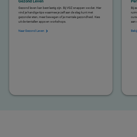
Gezond Leven
Per
Gezond leven kan best lastig zijn. Bij VGZ snappen we dat. Hier
Bij 
vind je handige tips waarmee je zelf aan de slag kunt met
ruim
gezonder eten, meer bewegen of je mentale gezondheid. Kies
curs
uit de tientallen apps en workshops.
aan 
Naar Gezond Leven
Beki