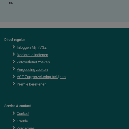
op.
Direct regelen
F
o
Inloggen Mijn VGZ
o
Declaratie indienen
t
e
Zorgverlener zoeken
r
Vergoeding zoeken
VGZ Zorgverzekering bekijken
Premie berekenen
Service & contact
Contact
Fraude
Zorgadvies