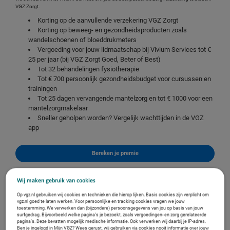
VGZ Zorgt.
Korting op de aanvullende verzekering VGZ Zorgt
Korting op beweeg- en gezondheidsproducten zoals
wandelschoenen of bloeddrukmeters
Vergoeding voor jouw lidmaatschap bij
Vivium Services
tot €
25 per jaar (bij VGZ Zorgt Goed, Beter of Best)
Tot 32 behandelingen fysiotherapie
Tot € 700 persoonlijk gezondheidsbudget voor cursussen en
trainingen
Tot 25 dagen vervangende mantelzorg en tot € 1000 voor een
mantelzorgmakelaar
Sneller geholpen worden? Vergelijk wachttijden in de VGZ
app
Bereken je premie
Wij maken gebruik van cookies
Op vgz.nl gebruiken wij cookies en technieken die hierop lijken. Basis cookies zijn verplicht om
vgz.nl goed te laten werken. Voor persoonlijke en tracking cookies vragen we jouw
toestemming. We verwerken dan (bijzondere) persoonsgegevens van jou op basis van jouw
surfgedrag. Bijvoorbeeld welke pagina’s je bezoekt, zoals vergoedingen- en zorg gerelateerde
pagina’s. Deze bevatten mogelijk medische informatie. Ook verwerken wij daarbij je IP-adres.
Ben je ingelogd in Mijn VGZ? Wees gerust, wij gebruiken via cookies nooit informatie over jouw