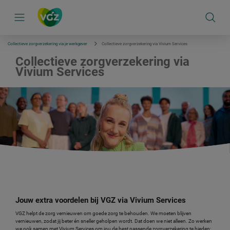
S
k
i
p
l
i
Collectieve zorgverzekering via je werkgever
Collectieve zorgverzekering via Vivium Services
n
k
Collectieve zorgverzekering via
s
Vivium Services
n
a
v
i
g
a
t
i
e
Jouw extra voordelen bij VGZ via Vivium Services
VGZ helpt de zorg vernieuwen om goede zorg te behouden. We moeten blijven
vernieuwen, zodat jij beter én sneller geholpen wordt. Dat doen we niet alleen. Zo werken
we ook samen met Vivium Services om jou de best passende zorgverzekering te bieden: