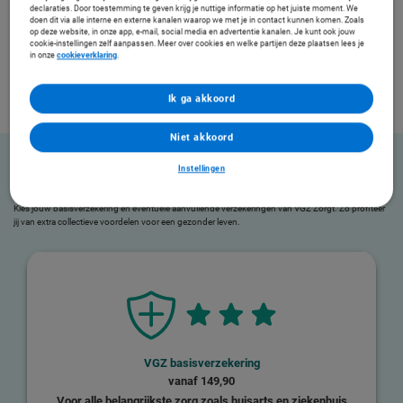
declaraties. Door toestemming te geven krijg je nuttige informatie op het juiste moment. We
doen dit via alle interne en externe kanalen waarop we met je in contact kunnen komen. Zoals
op deze website, in onze app, e-mail, social media en advertentie kanalen. Je kunt ook jouw
cookie-instellingen zelf aanpassen. Meer over cookies en welke partijen deze plaatsen lees je
in onze
cookieverklaring
.
Ik ga akkoord
Niet akkoord
Instellingen
Stel je zorgverzekering samen
Kies jouw basisverzekering en eventuele aanvullende verzekeringen van VGZ Zorgt. Zo profiteer
jij van extra collectieve voordelen voor een gezonder leven.
VGZ basisverzekering
vanaf
149,90
Voor alle belangrijkste zorg zoals huisarts en ziekenhuis