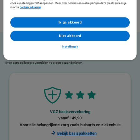
cookie-instellingen zelf aanpassen. Meer over cookies en welke partijen deze plaatsen lees je
in onze
cookieverklaring
.
Ik ga akkoord
Niet akkoord
Instellingen
Stel je zorgverzekering samen
Kies jouw basisverzekering en eventuele aanvullende verzekeringen van VGZ Zorgt. Zo profiteer
jij van extra collectieve voordelen voor een gezonder leven.
VGZ basisverzekering
vanaf
149,90
Voor alle belangrijkste zorg zoals huisarts en ziekenhuis
Bekijk basispakketten