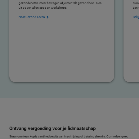
gezonder eten, meer bewegen of je mentale gezondheid. Kies
curs
uit de tientallen apps en workshops.
aan 
Naar Gezond Leven
Beki
Ontvang vergoeding voor je lidmaatschap
Stuur ons (een kopie van) het bewijs van inschrijving of betalingsbewijs. Controleer goed