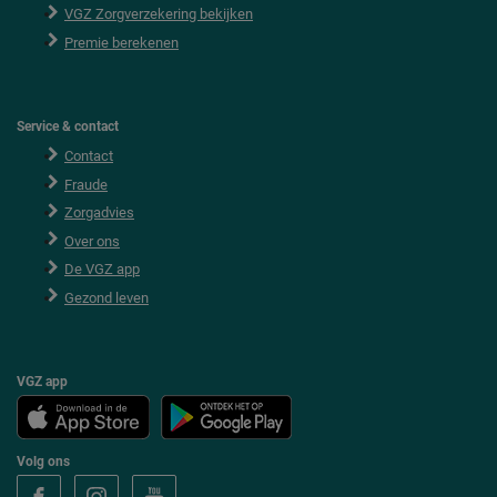
VGZ Zorgverzekering bekijken
Premie berekenen
Service & contact
Contact
Fraude
Zorgadvies
Over ons
De VGZ app
Gezond leven
VGZ app
Volg ons
V
V
V