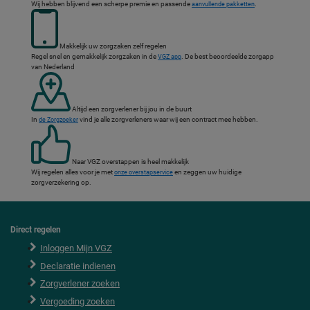
Wij hebben blijvend een scherpe premie en passende
.
aanvullende pakketten
Makkelijk uw zorgzaken zelf regelen
Regel snel en gemakkelijk zorgzaken in de
. De best beoordeelde zorgapp
VGZ app
van Nederland
Altijd een zorgverlener bij jou in de buurt
In
vind je alle zorgverleners waar wij een contract mee hebben.
de Zorgzoeker
Naar VGZ overstappen is heel makkelijk
Wij regelen alles voor je met
en zeggen uw huidige
onze overstapservice
zorgverzekering op.
Direct regelen
F
o
Inloggen Mijn VGZ
o
Declaratie indienen
t
e
Zorgverlener zoeken
r
Vergoeding zoeken