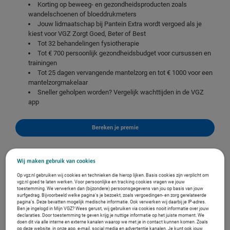
Korting op beweeg- en gezondheidsproducten zoals
wandelschoenen of bloeddrukmeters
Jouw lidmaatschap bij Pantein Extra wordt vergoed als je
kiest voor VGZ Zorgt Goed, Beter of Best
Tot 32 behandelingen fysiotherapie
Tot € 700 persoonlijk gezondheidsbudget voor cursussen en
trainingen
Tot 25 dagen vervangende mantelzorg en tot € 1000 voor een
mantelzorgmakelaar
Sneller geholpen worden? Vergelijk wachttijden in de VGZ
app
Bereken je premie
Wij maken gebruik van cookies
Op vgz.nl gebruiken wij cookies en technieken die hierop lijken. Basis cookies zijn verplicht om
vgz.nl goed te laten werken. Voor persoonlijke en tracking cookies vragen we jouw
toestemming. We verwerken dan (bijzondere) persoonsgegevens van jou op basis van jouw
surfgedrag. Bijvoorbeeld welke pagina’s je bezoekt, zoals vergoedingen- en zorg gerelateerde
pagina’s. Deze bevatten mogelijk medische informatie. Ook verwerken wij daarbij je IP-adres.
Ben je ingelogd in Mijn VGZ? Wees gerust, wij gebruiken via cookies nooit informatie over jouw
declaraties. Door toestemming te geven krijg je nuttige informatie op het juiste moment. We
doen dit via alle interne en externe kanalen waarop we met je in contact kunnen komen. Zoals
op deze website, in onze app, e-mail, social media en advertentie kanalen. Je kunt ook jouw