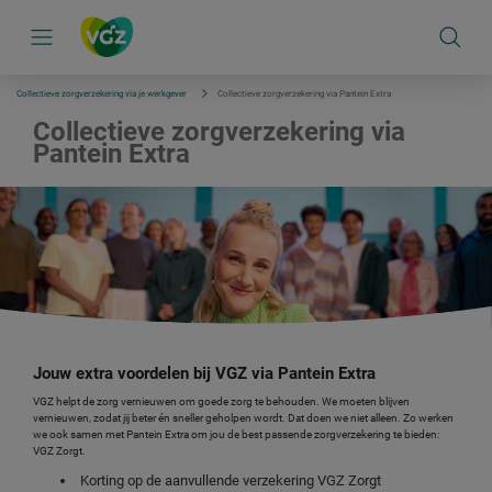
S
k
i
p
l
i
Collectieve zorgverzekering via je werkgever
Collectieve zorgverzekering via Pantein Extra
n
k
Collectieve zorgverzekering via
s
Pantein Extra
n
a
v
i
g
a
t
i
e
Jouw extra voordelen bij VGZ via Pantein Extra
VGZ helpt de zorg vernieuwen om goede zorg te behouden. We moeten blijven
vernieuwen, zodat jij beter én sneller geholpen wordt. Dat doen we niet alleen. Zo werken
we ook samen met Pantein Extra om jou de best passende zorgverzekering te bieden:
VGZ Zorgt.
Korting op de aanvullende verzekering VGZ Zorgt