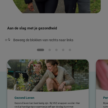
Aan de slag met je gezondheid
Beweeg de blokken van rechts naar links
Gezond Leven
Per
Gezond leven kan best lastig zijn. Bij VGZ snappen we dat. Hier
Bij 
vind je handige tips waarmee je zelf aan de slag kunt met
ruim