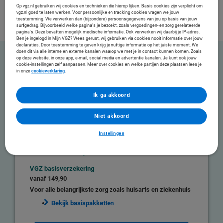
Op vgz.nl gebruiken wij cookies en technieken die hierop lijken. Basis cookies zijn verplicht om
vgz.nl goed te laten werken. Voor persoonlijke en tracking cookies vragen we jouw
toestemming. We verwerken dan (bijzondere) persoonsgegevens van jou op basis van jouw
surfgedrag. Bijvoorbeeld welke pagina’s je bezoekt, zoals vergoedingen- en zorg gerelateerde
pagina’s. Deze bevatten mogelijk medische informatie. Ook verwerken wij daarbij je IP-adres.
Ben je ingelogd in Mijn VGZ? Wees gerust, wij gebruiken via cookies nooit informatie over jouw
declaraties. Door toestemming te geven krijg je nuttige informatie op het juiste moment. We
doen dit via alle interne en externe kanalen waarop we met je in contact kunnen komen. Zoals
op deze website, in onze app, e-mail, social media en advertentie kanalen. Je kunt ook jouw
cookie-instellingen zelf aanpassen. Meer over cookies en welke partijen deze plaatsen lees je
Stel je zorgverzekering samen
in onze
cookieverklaring
.
Kies jouw basisverzekering en eventuele aanvullende verzekeringen van VGZ Zorgt. Zo profiteer
jij van extra collectieve voordelen voor een gezonder leven.
Ik ga akkoord
Niet akkoord
Instellingen
VGZ basisverzekering
vanaf
149,90
Voor alle belangrijkste zorg zoals huisarts en ziekenhuis
Bekijk basispakketten