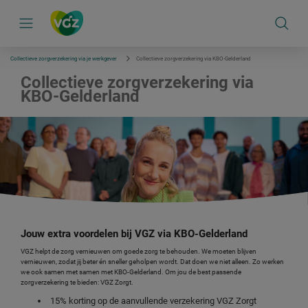
S
k
i
p
l
i
Collectieve zorgverzekering via je werkgever
Collectieve zorgverzekering via KBO-Gelderland
n
k
Collectieve zorgverzekering via
s
KBO-Gelderland
n
a
v
i
g
a
t
i
e
Jouw extra voordelen bij VGZ via KBO-Gelderland
VGZ helpt de zorg vernieuwen om goede zorg te behouden. We moeten blijven
vernieuwen, zodat jij beter én sneller geholpen wordt. Dat doen we niet alleen. Zo werken
we ook samen met samen met KBO-Gelderland. Om jou de best passende
zorgverzekering te bieden: VGZ Zorgt.
15% korting op de aanvullende verzekering VGZ Zorgt