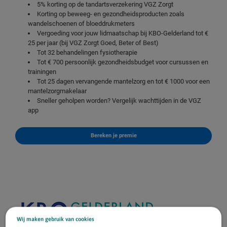
5% korting op de tandartsverzekering VGZ Zorgt
Korting op beweeg- en gezondheidsproducten zoals
wandelschoenen of bloeddrukmeters
Vergoeding voor jouw lidmaatschap bij
KBO-Gelderland
tot €
25 per jaar (bij VGZ Zorgt Goed, Beter of Best)
Tot 32 behandelingen fysiotherapie
Tot € 700 persoonlijk gezondheidsbudget voor cursussen en
trainingen
Tot 25 dagen vervangende mantelzorg en tot € 1000 voor een
mantelzorgmakelaar
Sneller geholpen worden? Vergelijk wachttijden in de VGZ
app
Bereken je premie
Wij maken gebruik van cookies