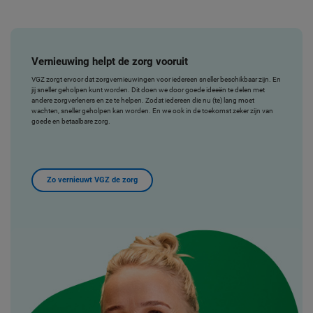
Vernieuwing helpt de zorg vooruit
VGZ zorgt ervoor dat zorgvernieuwingen voor iedereen sneller beschikbaar zijn. En
jij sneller geholpen kunt worden. Dit doen we door goede ideeën te delen met
andere zorgverleners en ze te helpen. Zodat iedereen die nu (te) lang moet
wachten, sneller geholpen kan worden. En we ook in de toekomst zeker zijn van
goede en betaalbare zorg.
Zo vernieuwt VGZ de zorg