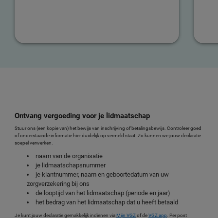
Ontvang vergoeding voor je lidmaatschap
Stuur ons (een kopie van) het bewijs van inschrijving of betalingsbewijs. Controleer goed
of onderstaande informatie hier duidelijk op vermeld staat. Zo kunnen we jouw declaratie
soepel verwerken.
naam van de organisatie
je lidmaatschapsnummer
je klantnummer, naam en geboortedatum van uw
zorgverzekering bij ons
de looptijd van het lidmaatschap (periode en jaar)
het bedrag van het lidmaatschap dat u heeft betaald
Je kunt jouw declaratie gemakkelijk indienen via
Mijn VGZ
of de
VGZ app
. Per post