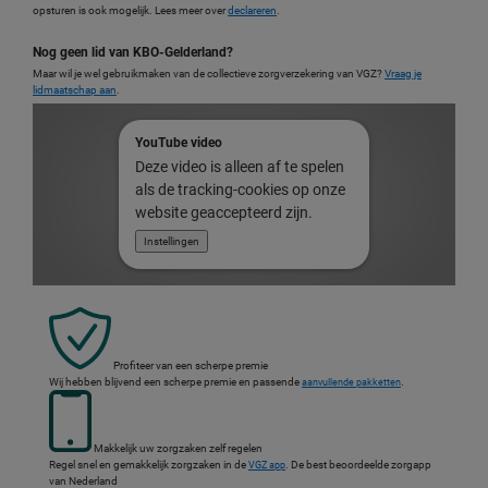
opsturen is ook mogelijk. Lees meer over
declareren
.
Nog geen lid van KBO-Gelderland?
Maar wil je wel gebruikmaken van de collectieve zorgverzekering van VGZ?
Vraag je
lidmaatschap aan
.
YouTube video
Deze video is alleen af te spelen
als de tracking-cookies op onze
website geaccepteerd zijn.
Instellingen
Profiteer van een scherpe premie
Wij hebben blijvend een scherpe premie en passende
.
aanvullende pakketten
Makkelijk uw zorgzaken zelf regelen
Regel snel en gemakkelijk zorgzaken in de
. De best beoordeelde zorgapp
VGZ app
van Nederland