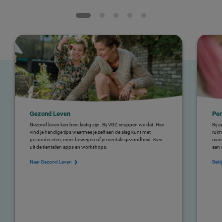
Gezond Leven
Per
Gezond leven kan best lastig zijn. Bij VGZ snappen we dat. Hier
Bij 
vind je handige tips waarmee je zelf aan de slag kunt met
ruim
gezonder eten, meer bewegen of je mentale gezondheid. Kies
curs
uit de tientallen apps en workshops.
aan 
Naar Gezond Leven
Beki