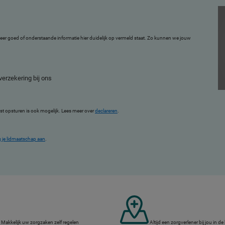
oleer goed of onderstaande informatie hier duidelijk op vermeld staat. Zo kunnen we jouw
erzekering bij ons
ost opsturen is ook mogelijk. Lees meer over
declareren
.
 je lidmaatschap aan
.
Makkelijk uw zorgzaken zelf regelen
Altijd een zorgverlener bij jou in de