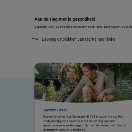
Aan de slag met je gezondheid
Gezonder leven. Superbelangrijk! En soms best lastig. Dat snappen we en 
Beweeg de blokken van rechts naar links
Gezond Leven
Gezond leven kan best lastig zijn. Bij VGZ snappen we dat. Hier
vind je handige tips waarmee je zelf aan de slag kunt met
gezonder eten, meer bewegen of je mentale gezondheid. Kies uit
de tientallen apps en workshops.