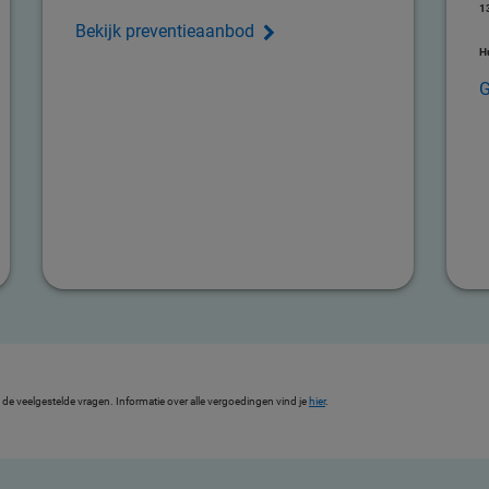
1
Bekijk preventieaanbod
H
G
de veelgestelde vragen. Informatie over alle vergoedingen vind je
hier
.