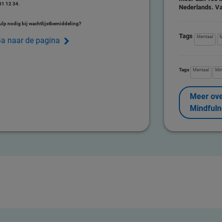
31 12 34
.
Nederlands. Va
ulp nodig bij wachtlijstbemiddeling?
Tags
Mentaal
a naar de pagina
Tags
Mentaal
M
Meer ov
Mindfuln