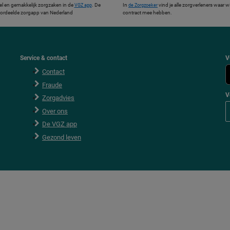
el en gemakkelijk zorgzaken in de
. De
In
vind je alle zorgverleners waar w
VGZ app
de Zorgzoeker
ordeelde zorgapp van Nederland
contract mee hebben.
Service & contact
V
Contact
Fraude
V
Zorgadvies
V
Over ons
o
l
De VGZ app
g
V
Gezond leven
G
Z
o
p
F
a
c
e
b
o
o
k