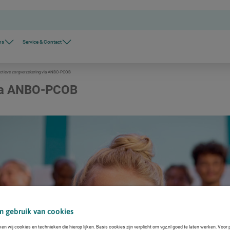
ns
Service & Contact
ectieve zorgverzekering via ANBO-PCOB
via ANBO-PCOB
n gebruik van cookies
ken wij cookies en technieken die hierop lijken. Basis cookies zijn verplicht om vgz.nl goed te laten werken. Voor 