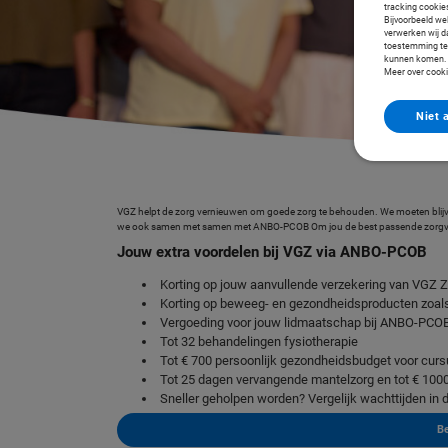
tracking cookie
Bijvoorbeeld we
verwerken wij da
toestemming te g
kunnen komen. Z
Meer over cooki
Niet 
VGZ helpt de zorg vernieuwen om goede zorg te behouden. We moeten blijven 
we ook samen met
samen met ANBO-PCOB Om jou de best passende zorgver
Jouw extra voordelen bij VGZ via ANBO-PCOB
Korting op jouw aanvullende verzekering van VGZ Z
Korting op beweeg- en gezondheidsproducten zoa
Vergoeding voor jouw lidmaatschap bij
ANBO-PCO
Tot 32 behandelingen fysiotherapie
Tot € 700 persoonlijk gezondheidsbudget voor curs
Tot 25 dagen vervangende mantelzorg en tot € 100
Sneller geholpen worden? Vergelijk wachttijden in
Be