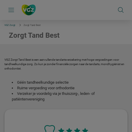
S
k
i
p
l
i
VGZ Zorgt
Zorgt Tand Best
n
k
Zorgt Tand Best
s
n
a
v
i
g
VGZ Zorgt Tand Best is een aanvullende tandartsverzekering met hoge vergoedingen voor
a
tandheelkundige zorg. Zo kun je zonder financiële zorgen naar de tandarts, mondhygiënist en
t
orthodontist.
i
e
Géén tandheelkundige selectie
Ruime vergoeding voor orthodontie
Verzeker je voordelig via je thuiszorg-, leden- of
patiëntenvereniging