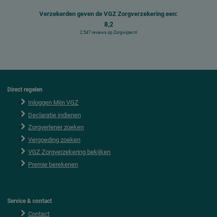
Verzekerden geven de VGZ Zorgverzekering een:
8,2
2.547 reviews op Zorgwijzer.nl
Direct regelen
F
o
Inloggen Mijn VGZ
o
Declaratie indienen
t
e
Zorgverlener zoeken
r
Vergoeding zoeken
VGZ Zorgverzekering bekijken
Premie berekenen
Service & contact
Contact