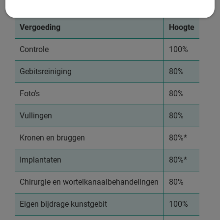
Hieronder lees je welke vergoedingen je krijgt binnen dit budget.
Vergoeding
Hoogte
Controle
100%
Gebitsreiniging
80%
Foto's
80%
Vullingen
80%
Kronen en bruggen
80%*
Implantaten
80%*
Chirurgie en wortelkanaalbehandelingen
80%
Eigen bijdrage kunstgebit
100%