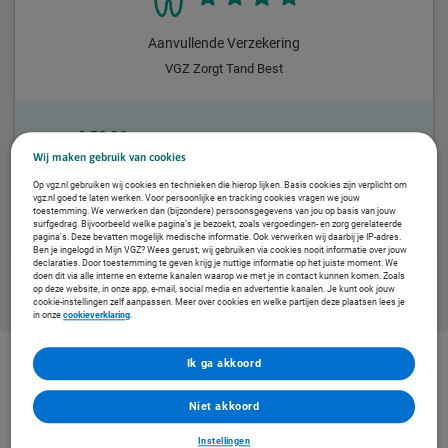
Aanvullende Verzekering
VGZ Zorgt Tand Best
€ 58,00
per maand
Voor
Wij maken gebruik van cookies
Op vgz.nl gebruiken wij cookies en technieken die hierop lijken. Basis cookies zijn verplicht om
vgz.nl goed te laten werken. Voor persoonlijke en tracking cookies vragen we jouw
Bereken mijn premie
toestemming. We verwerken dan (bijzondere) persoonsgegevens van jou op basis van jouw
surfgedrag. Bijvoorbeeld welke pagina’s je bezoekt, zoals vergoedingen- en zorg gerelateerde
pagina’s. Deze bevatten mogelijk medische informatie. Ook verwerken wij daarbij je IP-adres.
Ben je ingelogd in Mijn VGZ? Wees gerust, wij gebruiken via cookies nooit informatie over jouw
declaraties. Door toestemming te geven krijg je nuttige informatie op het juiste moment. We
doen dit via alle interne en externe kanalen waarop we met je in contact kunnen komen. Zoals
op deze website, in onze app, e-mail, social media en advertentie kanalen. Je kunt ook jouw
cookie-instellingen zelf aanpassen. Meer over cookies en welke partijen deze plaatsen lees je
in onze
cookieverklaring
.
Ik ga akkoord
Niet akkoord
Wat krijg je vergoed met Zorgt Tand Best?
Met Zorgt Tand Best heb je een budget van € 1.000 per jaar voor tandarts en mondzorg.
Instellingen