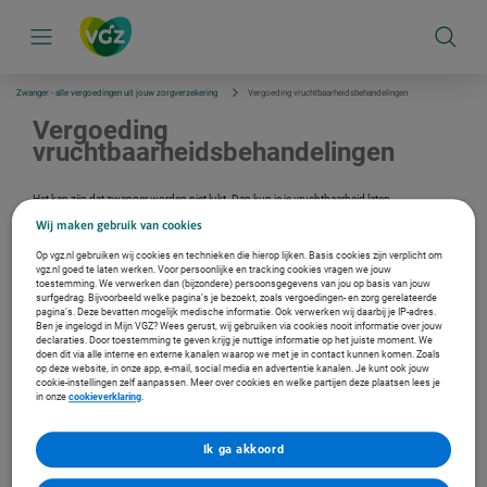
S
k
i
p
l
i
Zwanger - alle vergoedingen uit jouw zorgverzekering
Vergoeding vruchtbaarheidsbehandelingen
n
k
Vergoeding
s
vruchtbaarheidsbehandelingen
n
a
v
Het kan zijn dat zwanger worden niet lukt. Dan kun je je vruchtbaarheid laten
i
onderzoeken. Na een doorverwijzing van de huisarts wordt dit vergoed vanuit de
g
Wij maken gebruik van cookies
basisverzekering. Je krijgt ook een vergoeding voor behandelingen en operaties die je
a
vruchtbaarheid verbeteren. Zoals IVF, kunstmatige inseminatie en intra uteriene
t
Op vgz.nl gebruiken wij cookies en technieken die hierop lijken. Basis cookies zijn verplicht om
inseminatie (IUI).
i
vgz.nl goed te laten werken. Voor persoonlijke en tracking cookies vragen we jouw
e
toestemming. We verwerken dan (bijzondere) persoonsgegevens van jou op basis van jouw
surfgedrag. Bijvoorbeeld welke pagina’s je bezoekt, zoals vergoedingen- en zorg gerelateerde
pagina’s. Deze bevatten mogelijk medische informatie. Ook verwerken wij daarbij je IP-adres.
Verzekerd bij ons?
Ben je ingelogd in Mijn VGZ? Wees gerust, wij gebruiken via cookies nooit informatie over jouw
declaraties. Door toestemming te geven krijg je nuttige informatie op het juiste moment. We
Log in met je DigiD en bekijk je persoonlijke vergoeding.
doen dit via alle interne en externe kanalen waarop we met je in contact kunnen komen. Zoals
op deze website, in onze app, e-mail, social media en advertentie kanalen. Je kunt ook jouw
Ga naar de inlogpagina
cookie-instellingen zelf aanpassen. Meer over cookies en welke partijen deze plaatsen lees je
in onze
cookieverklaring
.
Andere vergoedingen
Ik ga akkoord
IVF