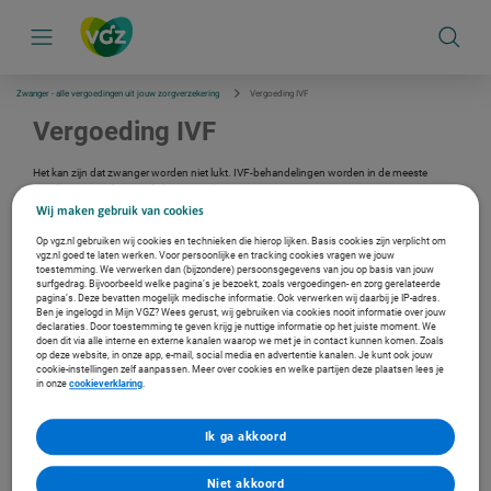
S
k
i
p
l
i
Zwanger - alle vergoedingen uit jouw zorgverzekering
Vergoeding IVF
n
k
Vergoeding IVF
s
n
a
Het kan zijn dat zwanger worden niet lukt. IVF-behandelingen worden in de meeste
v
gevallen vergoed vanuit de basisverzekering.
i
Wij maken gebruik van cookies
g
Verzekerd bij ons?
a
Op vgz.nl gebruiken wij cookies en technieken die hierop lijken. Basis cookies zijn verplicht om
t
vgz.nl goed te laten werken. Voor persoonlijke en tracking cookies vragen we jouw
Log in met je DigiD en bekijk je persoonlijke vergoeding.
i
toestemming. We verwerken dan (bijzondere) persoonsgegevens van jou op basis van jouw
surfgedrag. Bijvoorbeeld welke pagina’s je bezoekt, zoals vergoedingen- en zorg gerelateerde
e
Ga naar de inlogpagina
pagina’s. Deze bevatten mogelijk medische informatie. Ook verwerken wij daarbij je IP-adres.
Ben je ingelogd in Mijn VGZ? Wees gerust, wij gebruiken via cookies nooit informatie over jouw
declaraties. Door toestemming te geven krijg je nuttige informatie op het juiste moment. We
doen dit via alle interne en externe kanalen waarop we met je in contact kunnen komen. Zoals
Andere vergoedingen
op deze website, in onze app, e-mail, social media en advertentie kanalen. Je kunt ook jouw
cookie-instellingen zelf aanpassen. Meer over cookies en welke partijen deze plaatsen lees je
in onze
cookieverklaring
.
Vruchtbaarheidsbehandelingen
Vind een zorgverlener in de buurt
Ik ga akkoord
In de Zorgzoeker vind je een fysiotherapeut, arts of therapeut bij jou
in de buurt. En zie je met welke zorgverleners wij een contract
Niet akkoord
hebben.