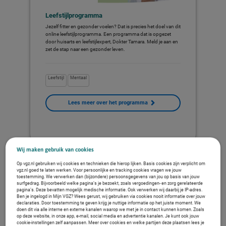
Leefstijlprogramma
Jezelf fitter en gezonder voelen? Dat is precies het doel van dit
online leefstijlprogramma. Een programma dat is opgezet
door huisarts en leefstijlexpert, Dokter Tamara. Meld je aan en
zet de stap naar een gezonder leven.
Leefstijl
Mentaal
Lees meer over het programma
Wij maken gebruik van cookies
Op vgz.nl gebruiken wij cookies en technieken die hierop lijken. Basis cookies zijn verplicht om
vgz.nl goed te laten werken. Voor persoonlijke en tracking cookies vragen we jouw
toestemming. We verwerken dan (bijzondere) persoonsgegevens van jou op basis van jouw
surfgedrag. Bijvoorbeeld welke pagina’s je bezoekt, zoals vergoedingen- en zorg gerelateerde
pagina’s. Deze bevatten mogelijk medische informatie. Ook verwerken wij daarbij je IP-adres.
Ben je ingelogd in Mijn VGZ? Wees gerust, wij gebruiken via cookies nooit informatie over jouw
declaraties. Door toestemming te geven krijg je nuttige informatie op het juiste moment. We
doen dit via alle interne en externe kanalen waarop we met je in contact kunnen komen. Zoals
op deze website, in onze app, e-mail, social media en advertentie kanalen. Je kunt ook jouw
cookie-instellingen zelf aanpassen. Meer over cookies en welke partijen deze plaatsen lees je