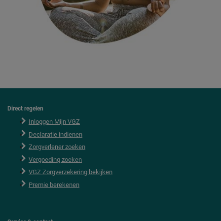
Direct regelen
F
o
Inloggen Mijn VGZ
o
Declaratie indienen
t
e
Zorgverlener zoeken
r
Vergoeding zoeken
VGZ Zorgverzekering bekijken
Premie berekenen