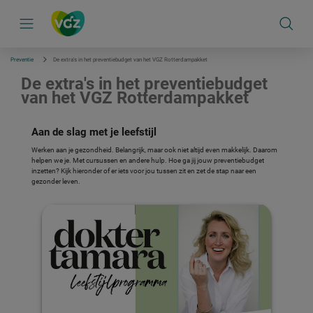
S
k
i
p
l
i
Preventie
De extra's in het preventiebudget van het VGZ Rotterdampakket
n
k
De extra's in het preventiebudget
s
van het VGZ Rotterdampakket
n
a
v
Aan de slag met je leefstijl
i
g
Werken aan je gezondheid. Belangrijk, maar ook niet altijd even makkelijk. Daarom
a
helpen we je. Met cursussen en andere hulp. Hoe ga jij jouw preventiebudget
t
inzetten? Kijk hieronder of er iets voor jou tussen zit en zet de stap naar een
i
gezonder leven.
e