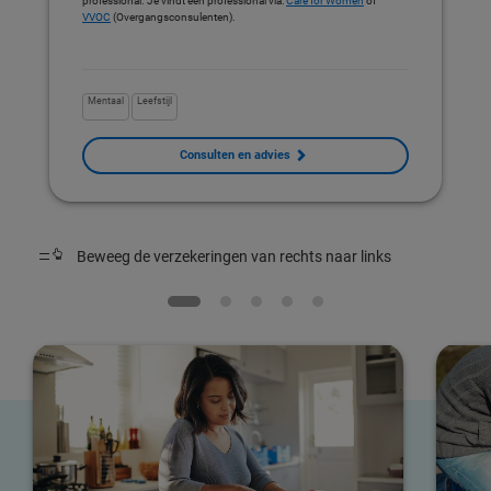
professional. Je vindt een professional via:
Care for Women
of
VVOC
(Overgangsconsulenten).
Mentaal
Leefstijl
Consulten en advies
Beweeg de verzekeringen van rechts naar links