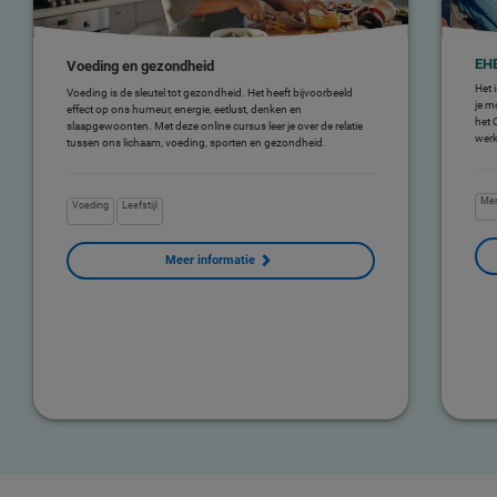
EH
Voeding en gezondheid
Het 
Voeding is de sleutel tot gezondheid. Het heeft bijvoorbeeld
je m
effect op ons humeur, energie, eetlust, denken en
het 
slaapgewoonten. Met deze online cursus leer je over de relatie
werk
tussen ons lichaam, voeding, sporten en gezondheid.
M
Voeding
Leefstijl
Meer informatie