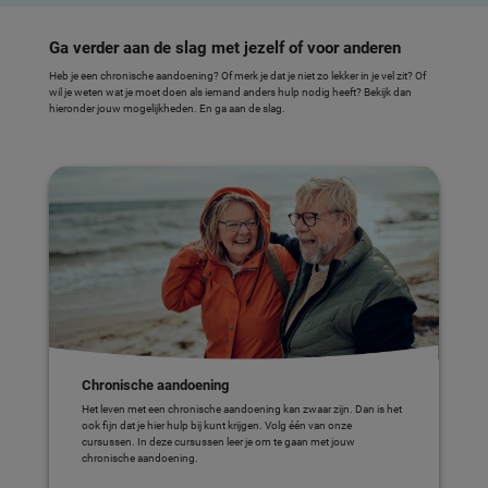
Ga verder aan de slag met jezelf of voor anderen
Heb je een chronische aandoening? Of merk je dat je niet zo lekker in je vel zit? Of
wil je weten wat je moet doen als iemand anders hulp nodig heeft? Bekijk dan
hieronder jouw mogelijkheden. En ga aan de slag.
Chronische aandoening
Het leven met een chronische aandoening kan zwaar zijn. Dan is het
ook fijn dat je hier hulp bij kunt krijgen. Volg één van onze
cursussen. In deze cursussen leer je om te gaan met jouw
chronische aandoening.