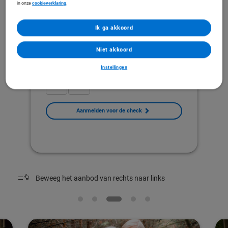
in onze
cookieverklaring
.
Gezondheidscheck BENU
Ik ga akkoord
Wil je zeker weten dat je gezond bezig bent? Dat kan! Meld je
aan voor de Gezondheidscheck van BENU Nederland. De
apotheker beoordeelt hoe het gesteld is met je gezondheid.
Niet akkoord
Je krijgt inzichten en advies over hoe je gezonder kunt leven.
Instellingen
Leefstijl
Mentaal
Aanmelden voor de check
Beweeg het aanbod van rechts naar links