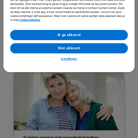
Ben je ingelogd in Mijn VGZ? Wees gerust, wij gebruiken via cookies nooit informatie over jouw
Alzheimer Nederland
declaraties. Door toestemming te geven krijg je nuttige informatie op het juiste moment. We
Dementie.nl
doen dit via alle interne en externe kanalen waarop we met je in contact kunnen komen. Zoals
op deze website, in onze app, e-mail, social media en advertentie kanalen. Je kunt ook jouw
cookie-instellingen zelf aanpassen. Meer over cookies en welke partijen deze plaatsen lees je
Andere vergoedingen
in onze
cookieverklaring
.
Personenalarmering
Ik ga akkoord
Incontinentiemateriaal
Andere hulpmiddelen
Niet akkoord
Misschien ook interessant voor jou
Instellingen
Training: omgaan met veranderend gedrag