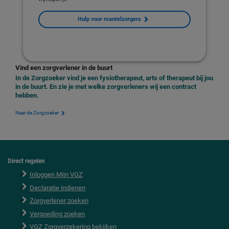
Hulp voor mantelzorgers
Vind een zorgverlener in de buurt
In de Zorgzoeker vind je een fysiotherapeut, arts of therapeut bij jou
in de buurt. En zie je met welke zorgverleners wij een contract
hebben.
Naar de Zorgzoeker
Direct regelen
F
o
Inloggen Mijn VGZ
o
Declaratie indienen
t
e
Zorgverlener zoeken
r
Vergoeding zoeken
VGZ Zorgverzekering bekijken