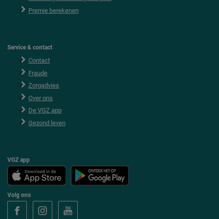
Premie berekenen
Service & contact
Contact
Fraude
Zorgadvies
Over ons
De VGZ app
Gezond leven
VGZ app
Volg ons
V
V
V
o
o
o
l
l
l