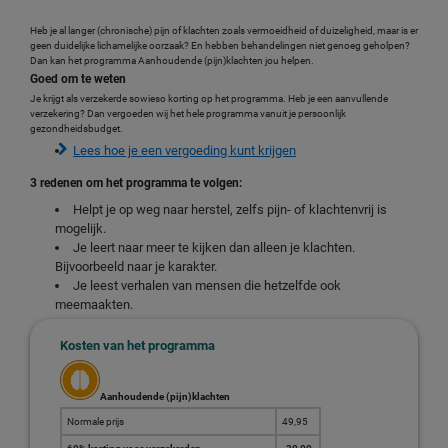
Heb je al langer (chronische) pijn of klachten zoals vermoeidheid of duizeligheid, maar is er
geen duidelijke lichamelijke oorzaak? En hebben behandelingen niet genoeg geholpen?
Dan kan het programma Aanhoudende (pijn)klachten jou helpen.
Goed om te weten
Je krijgt als verzekerde sowieso korting op het programma. Heb je een aanvullende
verzekering? Dan vergoeden wij het hele programma vanuit je persoonlijk
gezondheidsbudget.
Lees hoe je een vergoeding kunt krijgen
3 redenen om het programma te volgen:
Helpt je op weg naar herstel, zelfs pijn- of klachtenvrij is
mogelijk.
Je leert naar meer te kijken dan alleen je klachten.
Bijvoorbeeld naar je karakter.
Je leest verhalen van mensen die hetzelfde ook
meemaakten.
Kosten van het programma
Aanhoudende (pijn)klachten
Normale prijs
49,95