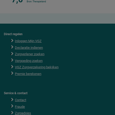
Bron: Therapieland
Direct regelen
F
o
Inloggen Mijn VGZ
o
Declaratie indienen
t
e
Zorgverlener zoeken
r
Vergoeding zoeken
VGZ Zorgverzekering bekijken
Premie berekenen
Service & contact
Contact
Fraude
Zorgadvies