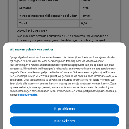
60% korting voor verzekerden
-30,00
Subtotaal
19,95
Vergoeding persoonlijk gezondheidsbudget
-19,95
Totaal
0,00
Aanvullend verzekerd?
Dan kun je het betaalde bedrag van € 19,95 declareren. Wij vergoeden de
kosten uit jouw persoonlijk gezondheidsbudget. Je ontvangt het geld
binnen 4 werkdagen van ons terug .
Wij maken gebruik van cookies
Meer over declareren en jouw persoonlijk gezondheidsbudget
Op vgz.nl gebruiken wij cookies en technieken die hierop lijken. Basis cookies zijn verplicht om
vgz.nl goed te laten werken. Voor persoonlijke en tracking cookies vragen we jouw
toestemming. We verwerken dan (bijzondere) persoonsgegevens van jou op basis van jouw
surfgedrag. Bijvoorbeeld welke pagina’s je bezoekt, zoals vergoedingen- en zorg gerelateerde
pagina’s. Deze bevatten mogelijk medische informatie. Ook verwerken wij daarbij je IP-adres.
Ben je ingelogd in Mijn VGZ? Wees gerust, wij gebruiken via cookies nooit informatie over jouw
Wat kun je verwachten?
declaraties. Door toestemming te geven krijg je nuttige informatie op het juiste moment. We
doen dit via alle interne en externe kanalen waarop we met je in contact kunnen komen. Zoals
Heb jij steeds maar klachten zoals pijn, duizeligheid of vermoeidheid? Zonder duidelijke
op deze website, in onze app, e-mail, social media en advertentie kanalen. Je kunt ook jouw
lichamelijke oorzaak kan het lastig zijn aan je herstel te werken. Toch is het mogelijk. Dit
cookie-instellingen zelf aanpassen. Meer over cookies en welke partijen deze plaatsen lees je
in onze
cookieverklaring
.
programma is een stap op weg naar herstel.
Beweeg de blokken van rechts naar links
Ik ga akkoord
Niet akkoord