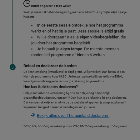
Duurt ongeveer 4 tot 6 weken
Weet je zeker dat behandelingen bij jou niet werken? Ga bij twijfel altijd naar je
huisarts.
In de eerste sessie ontdek je hoe het programma
werkt en of het bij je past. Deze sessie is
altijd
gratis
Wil je doorgaan? Kies je
eigen videobegeleider
, die
jou door het programma begeleidt
Je bepaalt je
eigen tempo
. De meeste mensen
ronden het programma af binnen 6 weken
Betaal en declareer de kosten
De kennismaking (introductie) is altijd gratis. Wil je verder? Dan betaal je pas.
Het hele programma kost 19,95. Je betaalt gemakkelijk en veilig via iDEAL.
Vervolgens ontvang je de factuur (de rekening) in je mailbox.
Hoe kan ik de kosten declareren?
Heb je aanvullende verzekering bij ons en heb je nog persoonlijk
gezondheidsbudget (cursussen)? Dan kun je de rekening bij ons declareren.
Dat kan gemakkelijk en snel via de de website of app van je zorgverzekeraar*.
Wij maken het geld binnen 4 werkdagen aan jou over.
Bekijk alles over Therapieland declareren
*VGZ, IZA, IZZ Zorgverzekering door VGZ, UMC Zorgverzekering of Zorgzaam.