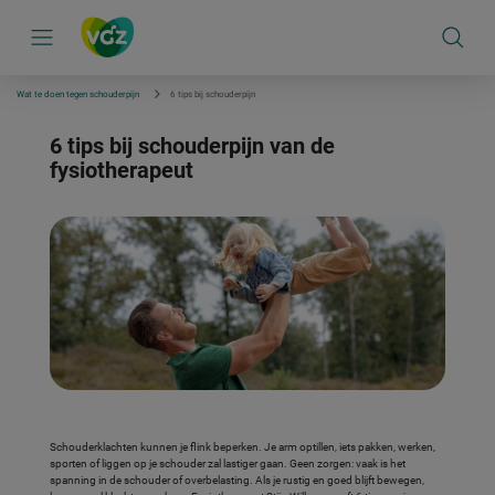
S
k
i
p
l
i
Wat te doen tegen schouderpijn
6 tips bij schouderpijn
n
k
6 tips bij schouderpijn van de
s
n
fysiotherapeut
a
v
i
g
a
t
i
e
Schouderklachten kunnen je flink beperken. Je arm optillen, iets pakken, werken,
sporten of liggen op je schouder zal lastiger gaan. Geen zorgen: vaak is het
spanning in de schouder of overbelasting. Als je rustig en goed blijft bewegen,