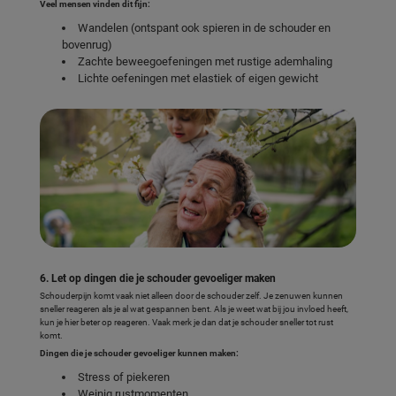
Veel mensen vinden dit fijn:
Wandelen (ontspant ook spieren in de schouder en
bovenrug)
Zachte beweegoefeningen met rustige ademhaling
Lichte oefeningen met elastiek of eigen gewicht
6. Let op dingen die je schouder gevoeliger maken
Schouderpijn komt vaak niet alleen door de schouder zelf. Je zenuwen kunnen
sneller reageren als je al wat gespannen bent. Als je weet wat bij jou invloed heeft,
kun je hier beter op reageren. Vaak merk je dan dat je schouder sneller tot rust
komt.
Dingen die je schouder gevoeliger kunnen maken:
Stress of piekeren
Weinig rustmomenten