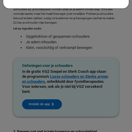
Bij schouderpijn spannen spieren vaak aan zonder dat je het door hebt. Je trekt je
schouders op, je borstspieren worden strak en je ademt minder diep. Dit is een
normale reactie, maar het maakt bewegen juist moeilijker. Probeer je schouders
bewust te laten zakken, rustig uit te ademen en je bewegingen zachter te maken.
Zo kan je schouder vrijer bewegen.
Let op signalen zoals:
Opgetrokken of gespannen schouders
Je adem inhouden
Klein, voorzichtig of verkrampt bewegen
Oefeningen voor je schouders
In de gratis VGZ Soepel en Sterk Coach app staan
de programma's
Losse schouders
en
Sterke armen
en schouders
, ontwikkeld door fysiotherapeuten.
Voor iedereen, ook als je niet bij VGZ verzekerd
bent.
Ontdek de app
3. Beweeg ook met je hele bovenrug en schouderblad