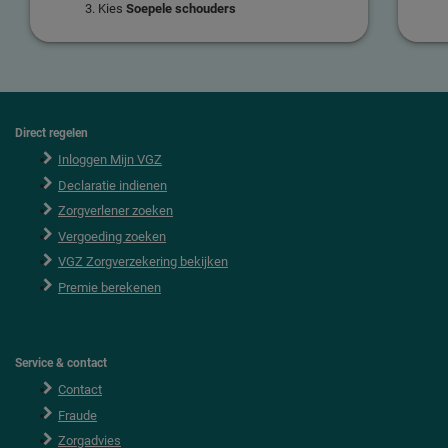
Kies
Soepele schouders
Direct regelen
F
o
Inloggen Mijn VGZ
o
Declaratie indienen
t
e
Zorgverlener zoeken
r
Vergoeding zoeken
VGZ Zorgverzekering bekijken
Premie berekenen
Service & contact
Contact
Fraude
Zorgadvies