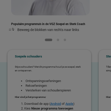
Populaire programma's in de VGZ Soepel en Sterk Coach
Beweeg de blokken van rechts naar links
Soepele schouders
Ste
Stijve schouders? Met dit programma houd je ze soepel, sterk
Till
en ontspannen.
simp
Ontspanningsoefeningen
Rekoefeningen
Versterken van schouderspieren
Hier vind je het programma:
Hier
Download de app (
Android
of
Apple
)
Kies
Nieuw programma toevoegen