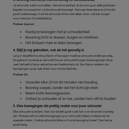
Je schouder werkt nooit alleen. Het schouderblad, de bovenrug en zelfs je lichaam
bepalen hoe soepel en vrij de schouder beweegt. Wanneer deze stijver is of minder
goed meebeweegt, moet de schouder al het werk alleen doen. Dat kan zorgen
voor meer pijn of overbelasting.
Probeer daarom:
Rustig te bewegen met je schouderblad
Bovenrug licht te draaien, buigen en strekken
Het lichaam mee te laten bewegen
4. Blijf je rug gebruiken, ook als het gevoelig is
Lang in dezelfde houding blijven of bewegen maakt je schouder sneller gevoelig.
Dit gebeurt vooral als je veel werkt boven schouderhoogte, bij bewegingen die je
vaak herhaalt of als je veel achter een beeldscherm zit. Een kleine variatie in de
bewegingen zorgt vaak direct voor minder klachten.
Probeer dit:
Verander elke 20 tot 40 minuten van houding
Beweeg soepel, zonder dat het écht pijn doet
Neem korte beweegpauzes
Ontlast je schouder af en toe, zonder hem stil te houden
5. Kies bewegingen die prettig voelen voor jouw schouder
Elke schouder is anders. Wat voor de één goed voelt, kan voor de ander onprettig
zijn. Probeer zelf uit welke bewegingen jouw schouder helpen ontspannen en
soepeler maken. Voelt je schouder tijdens of na de beweging losser? Dan ben je
goed bezig.