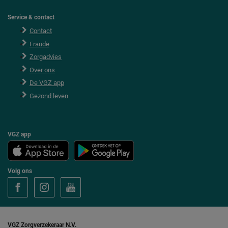
Service & contact
Contact
Fraude
Zorgadvies
Over ons
De VGZ app
Gezond leven
VGZ app
Volg ons
V
V
V
o
o
o
l
l
l
g
g
g
V
V
V
G
G
G
VGZ Zorgverzekeraar N.V.
Z
Z
Z