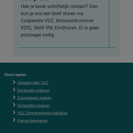
Heb je liever schriftelijk contact? Dan
kun je ons een brief sturen via:
Coöperatie VGZ, Antwoordnummer
9292, 5600 VM, Eindhoven. Er is geen
postzegel nodig.
Direct regelen
F
o
Inloggen Mijn VGZ
o
Declaratie indienen
t
e
Zorgverlener zoeken
r
Vergoeding zoeken
VGZ Zorgverzekering bekijken
Premie berekenen