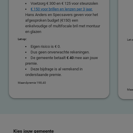
Voetzorg € 300 en € 125 voor steunzolen
€ 150 voor brillen en lenzen per 3 jaar.
Hans Anders en Specsavers geven voor het
afgesproken budget (€150) een
enkelvoudige of multifocale bril met montuur
en glazen
Let op:
Let 
Eigen risico is € 0.
Dus geen onverwachte rekeningen.
De gemeente betaalt
€ 40
mee aan jouw
premie.
Deze bijdrage is al verrekend in
onderstaande premie.
Maandpremie 198,40
Maa
Kies jouw gemeente