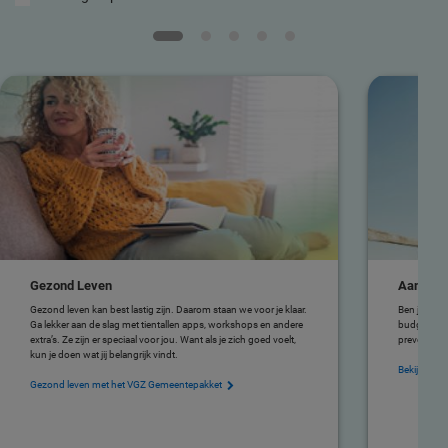
Gezond Leven
Aan de s
Gezond leven kan best lastig zijn. Daarom staan we voor je klaar.
Ben je via 
Ga lekker aan de slag met tientallen apps, workshops en andere
budget besc
extra’s. Ze zijn er speciaal voor jou. Want als je zich goed voelt,
preventiebu
kun je doen wat jij belangrijk vindt.
Bekijk het
Gezond leven met het VGZ Gemeentepakket