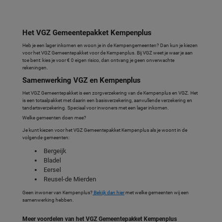
Het VGZ Gemeentepakket Kempenplus
Heb je een lager inkomen en woon je in de Kempengemeenten? Dan kun je kiezen
voor het VGZ Gemeentepakket voor de Kempenplus. Bij VGZ weet je waar je aan
toe bent: kies je voor € 0 eigen risico, dan ontvang je geen onverwachte
rekeningen.
Samenwerking VGZ en Kempenplus
Het VGZ Gemeentepakket is een zorgverzekering van de Kempenplus en VGZ. Het
is een totaalpakket met daarin een basisverzekering, aanvullende verzekering en
tandartsverzekering. Speciaal voor inwoners met een lager inkomen.
Welke gemeenten doen mee?
Je kunt kiezen voor het VGZ Gemeentepakket Kempenplus als je woont in de
volgende gemeenten:
Bergeijk
Bladel
Eersel
Reusel-de Mierden
Geen inwoner van Kempenplus?
Bekijk dan hier
met welke gemeenten wij een
samenwerking hebben.
Meer voordelen van het VGZ Gemeentepakket Kempenplus