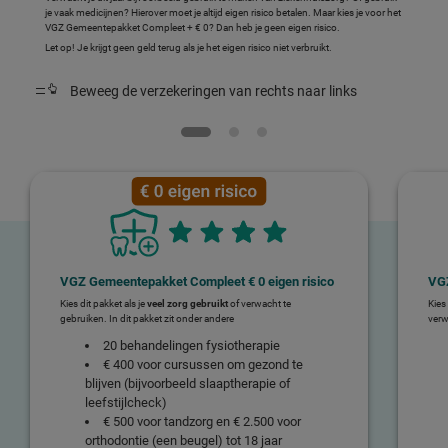
je vaak medicijnen? Hierover moet je altijd eigen risico betalen. Maar kies je voor het
VGZ Gemeentepakket Compleet + € 0? Dan heb je geen eigen risico.
Let op! Je krijgt geen geld terug als je het eigen risico niet verbruikt.
Beweeg de verzekeringen van rechts naar links
VGZ Gemeentepakket Compleet € 0 eigen risico
VG
Kies dit pakket als je
veel zorg gebruikt
of verwacht te
Kies 
gebruiken. In dit pakket zit onder andere
verw
20 behandelingen fysiotherapie
€ 400 voor cursussen om gezond te
blijven (bijvoorbeeld slaaptherapie of
leefstijlcheck)
€ 500 voor tandzorg en € 2.500 voor
orthodontie (een beugel) tot 18 jaar