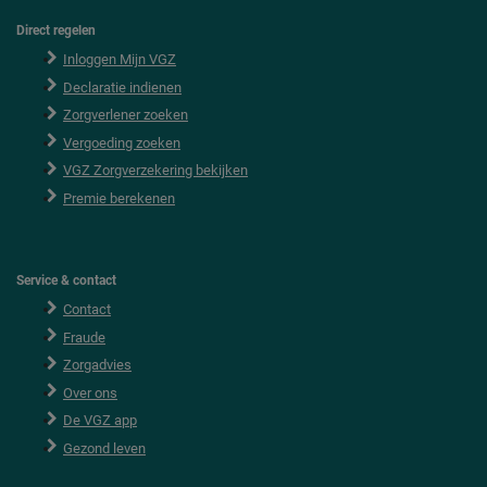
Direct regelen
F
o
Inloggen Mijn VGZ
o
Declaratie indienen
t
e
Zorgverlener zoeken
r
Vergoeding zoeken
VGZ Zorgverzekering bekijken
Premie berekenen
Service & contact
Contact
Fraude
Zorgadvies
Over ons
De VGZ app
Gezond leven