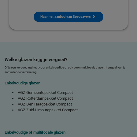
Naar het aanbod van Specsavers
Welke glazen krijg je vergoed?
Of je een vergoeding hebt voor enkelvoudige of ook voor multifocale glazen, hangt af van je
aanvullende verzekering.
Enkelvoudige glazen
VGZ Gemeentepakket Compact
VGZ Rotterdampakket Compact
VGZ Den Haagpakket Compact
VGZ Zuid-Limburgpakket Compact
Enkelvoudige of multifocale glazen