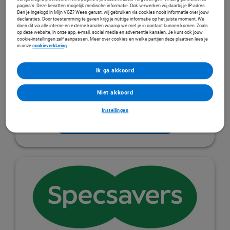
Bekijk het aanbod
pagina’s. Deze bevatten mogelijk medische informatie. Ook verwerken wij daarbij je IP-adres.
Ben je ingelogd in Mijn VGZ? Wees gerust, wij gebruiken via cookies nooit informatie over jouw
declaraties. Door toestemming te geven krijg je nuttige informatie op het juiste moment. We
doen dit via alle interne en externe kanalen waarop we met je in contact kunnen komen. Zoals
op deze website, in onze app, e-mail, social media en advertentie kanalen. Je kunt ook jouw
cookie-instellingen zelf aanpassen. Meer over cookies en welke partijen deze plaatsen lees je
in onze
cookieverklaring
.
Ik ga akkoord
Niet akkoord
Instellingen
Naar het aanbod van Hans Anders