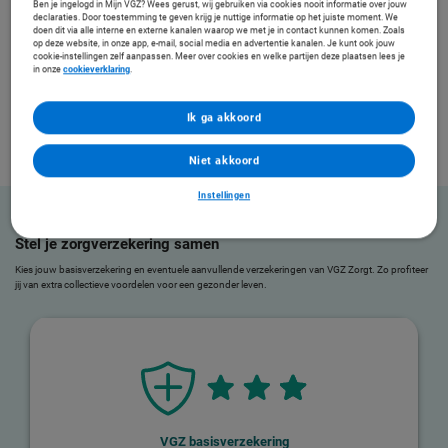
Ben je ingelogd in Mijn VGZ? Wees gerust, wij gebruiken via cookies nooit informatie over jouw
declaraties. Door toestemming te geven krijg je nuttige informatie op het juiste moment. We
doen dit via alle interne en externe kanalen waarop we met je in contact kunnen komen. Zoals
op deze website, in onze app, e-mail, social media en advertentie kanalen. Je kunt ook jouw
cookie-instellingen zelf aanpassen. Meer over cookies en welke partijen deze plaatsen lees je
in onze
cookieverklaring
.
Ik ga akkoord
Niet akkoord
Instellingen
Stel je zorgverzekering samen
Kies jouw basisverzekering en eventuele aanvullende verzekeringen van VGZ Zorgt. Zo profiteer
jij van extra collectieve voordelen voor een gezonder leven.
VGZ basisverzekering