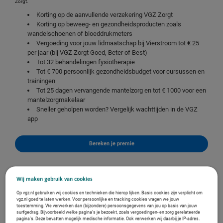
Zorgt.
Korting op de aanvullende verzekering VGZ Zorgt
Korting op beweeg- en gezondheidsproducten zoals
wandelschoenen of bloeddrukmeters
Vergoeding voor jouw lidmaatschap bij
Vierstroom
tot € 25
per jaar (bij VGZ Zorgt Goed, Beter of Best)
Tot 32 behandelingen fysiotherapie
Tot € 700 persoonlijk gezondheidsbudget voor cursussen en
trainingen
Tot 25 dagen vervangende mantelzorg en tot € 1000 voor een
mantelzorgmakelaar
Sneller geholpen worden? Vergelijk wachttijden in de VGZ
app
Bereken je premie
Wij maken gebruik van cookies
Op vgz.nl gebruiken wij cookies en technieken die hierop lijken. Basis cookies zijn verplicht om
vgz.nl goed te laten werken. Voor persoonlijke en tracking cookies vragen we jouw
toestemming. We verwerken dan (bijzondere) persoonsgegevens van jou op basis van jouw
surfgedrag. Bijvoorbeeld welke pagina’s je bezoekt, zoals vergoedingen- en zorg gerelateerde
pagina’s. Deze bevatten mogelijk medische informatie. Ook verwerken wij daarbij je IP-adres.