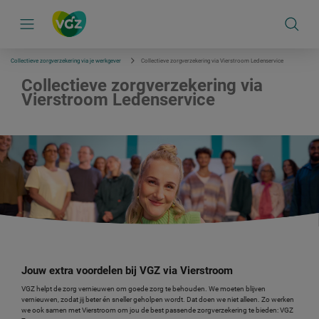
S
k
i
p
l
i
Collectieve zorgverzekering via je werkgever
Collectieve zorgverzekering via Vierstroom Ledenservice
n
k
Collectieve zorgverzekering via
s
Vierstroom Ledenservice
n
a
v
i
g
a
t
i
e
Jouw extra voordelen bij VGZ via Vierstroom
VGZ helpt de zorg vernieuwen om goede zorg te behouden. We moeten blijven
vernieuwen, zodat jij beter én sneller geholpen wordt. Dat doen we niet alleen. Zo werken
we ook samen met Vierstroom om jou de best passende zorgverzekering te bieden: VGZ