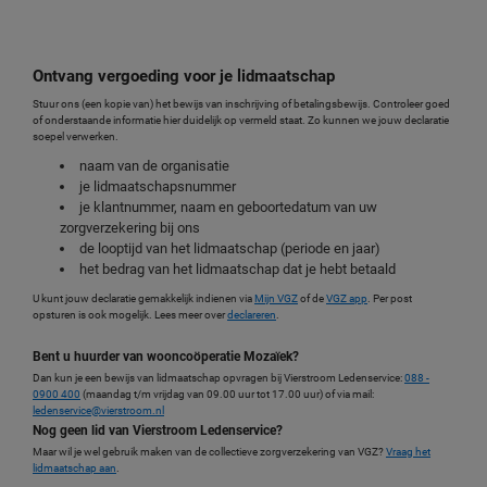
Ontvang vergoeding voor je lidmaatschap
Stuur ons (een kopie van) het bewijs van inschrijving of betalingsbewijs. Controleer goed
of onderstaande informatie hier duidelijk op vermeld staat. Zo kunnen we jouw declaratie
soepel verwerken.
naam van de organisatie
je lidmaatschapsnummer
je klantnummer, naam en geboortedatum van uw
zorgverzekering bij ons
de looptijd van het lidmaatschap (periode en jaar)
het bedrag van het lidmaatschap dat je hebt betaald
U kunt jouw declaratie gemakkelijk indienen via
Mijn VGZ
of de
VGZ app
. Per post
opsturen is ook mogelijk. Lees meer over
declareren
.
Bent u huurder van wooncoöperatie Mozaïek?
Dan kun je een bewijs van lidmaatschap opvragen bij Vierstroom Ledenservice:
088 -
0900 400
(maandag t/m vrijdag van 09.00 uur tot 17.00 uur) of via mail:
ledenservice@vierstroom.nl
Nog geen lid van Vierstroom Ledenservice?
Maar wil je wel gebruik maken van de collectieve zorgverzekering van VGZ?
Vraag het
lidmaatschap aan
.