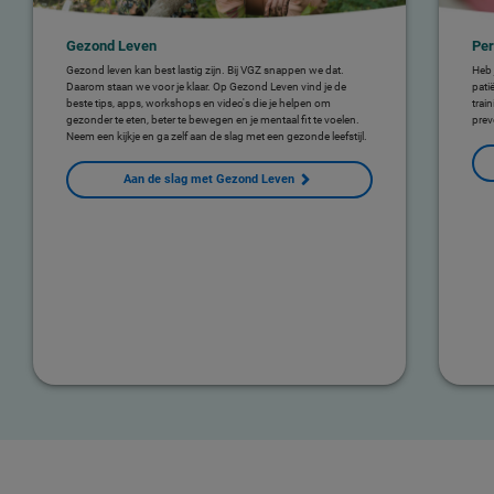
Gezond Leven
Per
Gezond leven kan best lastig zijn. Bij VGZ snappen we dat.
Heb 
Daarom staan we voor je klaar. Op Gezond Leven vind je de
pati
beste tips, apps, workshops en video's die je helpen om
trai
gezonder te eten, beter te bewegen en je mentaal fit te voelen.
prev
Neem een kijkje en ga zelf aan de slag met een gezonde leefstijl.
Aan de slag met Gezond Leven