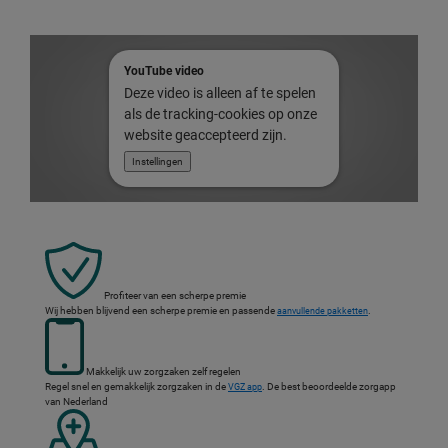
YouTube video
Deze video is alleen af te spelen
als de tracking-cookies op onze
website geaccepteerd zijn.
Instellingen
Profiteer van een scherpe premie
Wij hebben blijvend een scherpe premie en passende
.
aanvullende pakketten
Makkelijk uw zorgzaken zelf regelen
Regel snel en gemakkelijk zorgzaken in de
. De best beoordeelde zorgapp
VGZ app
van Nederland