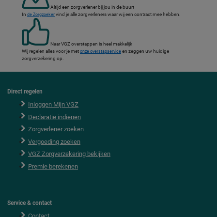
Altijd een zorgverlener bij jou in de buurt
In
vind je alle zorgverleners waar wij een contract mee hebben.
de Zorgzoeker
Naar VGZ overstappen is heel makkelijk
Wij regelen alles voor je met
en zeggen uw huidige
onze overstapservice
zorgverzekering op.
Direct regelen
F
o
Inloggen Mijn VGZ
o
Declaratie indienen
t
e
Zorgverlener zoeken
r
Vergoeding zoeken
VGZ Zorgverzekering bekijken
Premie berekenen
Service & contact
Contact