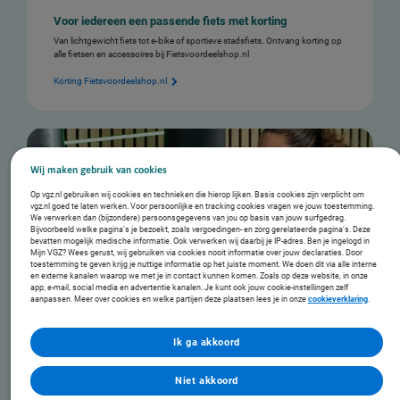
Voor iedereen een passende fiets met korting
Van lichtgewicht fiets tot e-bike of sportieve stadsfiets. Ontvang korting op
alle fietsen en accessoires bij Fietsvoordeelshop.nl
Korting Fietsvoordeelshop.nl
Wij maken gebruik van cookies
Op vgz.nl gebruiken wij cookies en technieken die hierop lijken. Basis cookies zijn verplicht om
vgz.nl goed te laten werken. Voor persoonlijke en tracking cookies vragen we jouw toestemming.
We verwerken dan (bijzondere) persoonsgegevens van jou op basis van jouw surfgedrag.
Bijvoorbeeld welke pagina’s je bezoekt, zoals vergoedingen- en zorg gerelateerde pagina’s. Deze
bevatten mogelijk medische informatie. Ook verwerken wij daarbij je IP-adres. Ben je ingelogd in
Mijn VGZ? Wees gerust, wij gebruiken via cookies nooit informatie over jouw declaraties. Door
toestemming te geven krijg je nuttige informatie op het juiste moment. We doen dit via alle interne
en externe kanalen waarop we met je in contact kunnen komen. Zoals op deze website, in onze
app, e-mail, social media en advertentie kanalen. Je kunt ook jouw cookie-instellingen zelf
aanpassen. Meer over cookies en welke partijen deze plaatsen lees je in onze
cookieverklaring
.
Thuis trainen met 25% korting via Tunturi
Liever thuis trainen dan in de sportschool? Ontvang 25% korting op cardio-
Ik ga akkoord
en krachtapparaten en fitness accessoires van Tunturi.
Korting Tunturi fitnessproducten
Niet akkoord