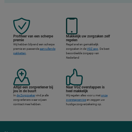
Voordelen van een zorgverzekering via VGZ
Profiteer van een scherpe
Makkelijk uw zorgzaken zelf
premie
regelen
Wij hebben blijvend een scherpe
Regel snel en gemakkelijk
premie en passende
aanvullende
zorgzaken in de
VGZ app
. De best
pakketten
.
beoordeelde zorgapp van
Nederland
Altijd een zorgverlener bij
Naar VGZ overstappen is
jou in de buurt
heel makkelijk
In
de Zorgzoeker
vind je alle
Wij regelen alles voor u met
onze
zorgverleners waar wij een
overstapservice
en zeggen uw
contract mee hebben.
huidige zorgverzekering op.