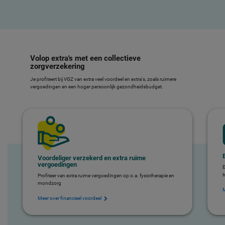
Volop extra's met een collectieve
zorgverzekering
Je profiteert bij VGZ van extra veel voordeel en extra's, zoals ruimere
vergoedingen en een hoger persoonlijk gezondheidsbudget.
Voordeliger verzekerd en extra ruime
vergoedingen
E
t
Profiteer van extra ruime vergoedingen op o.a. fysiotherapie en
mondzorg
M
Meer over financieel voordeel