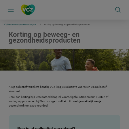
S
k
i
p
l
i
Collectieve voordelen voor jou
Korting op beweeg- en gezondheidsproducten
n
k
Korting op beweeg- en
s
gezondheidsproducten
n
a
v
i
g
a
t
i
e
Als je collectief verzekerd bent bij VGZ krijg je exclusieve voordelen via Collectief
Voordeel.
Denk aan korting bij Fietsvoordeelshop.nl, voordelig thuis trainen met Tunturi of
korting op producten bij Shopvoorgezondheid. Zo werk je makkelijk aan je
gezondheid met extra voordeel.
Ben je al collectief verzekerd?