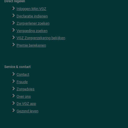
Direct regelen
F
o
Inloggen Mijn VGZ
o
Declaratie indienen
t
e
Zorgverlener zoeken
r
Vergoeding zoeken
VGZ Zorgverzekering bekijken
Premie berekenen
Service & contact
Contact
Fraude
Zorgadvies
Over ons
De VGZ app
Gezond leven