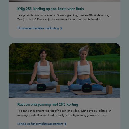
Krijg 25% korting op soa-tests voor thuis
Test jezelf thuis op soa's met 25% korting en krijg binnen 48 uur de uitslag.
Test je positief? Dan kan je gratis via testalize.me worden behandeld.
Thuistesten bestellen met korting
Rust en ontspanning met 25% korting
Toe aan een moment voor jezelf na een lange dag? Met de yoga-, pilates- en
massageproducten van Tunturi haal je de ontspanning gewoon in huis.
Korting op het complete assortiment