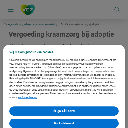
S
k
i
p
l
i
Zwanger - alle vergoedingen uit jouw zorgverzekering
Vergoeding kraamzorg bij adoptie
n
k
Vergoeding kraamzorg bij adoptie
s
n
a
Heb je een kindje jonger dan 3 maanden oud geadopteerd? Dan krijg je bij sommige
v
aanvullende verzekeringen een vergoeding voor kraamhulp.
Wij maken gebruik van cookies
i
g
Op vgz.nl gebruiken wij cookies en technieken die hierop lijken. Basis cookies zijn verplicht om
Verzekerd bij ons?
a
vgz.nl goed te laten werken. Voor persoonlijke en tracking cookies vragen we jouw
t
toestemming. We verwerken dan (bijzondere) persoonsgegevens van jou op basis van jouw
Log in met je DigiD en bekijk je persoonlijke vergoeding.
i
surfgedrag. Bijvoorbeeld welke pagina’s je bezoekt, zoals vergoedingen- en zorg gerelateerde
e
pagina’s. Deze bevatten mogelijk medische informatie. Ook verwerken wij daarbij je IP-adres.
Ga naar de inlogpagina
Ben je ingelogd in Mijn VGZ? Wees gerust, wij gebruiken via cookies nooit informatie over jouw
declaraties. Door toestemming te geven krijg je nuttige informatie op het juiste moment. We
doen dit via alle interne en externe kanalen waarop we met je in contact kunnen komen. Zoals
op deze website, in onze app, e-mail, social media en advertentie kanalen. Je kunt ook jouw
Vind een zorgverlener in de buurt
cookie-instellingen zelf aanpassen. Meer over cookies en welke partijen deze plaatsen lees je
In de Zorgzoeker vind je een fysiotherapeut, arts of therapeut bij jou
in onze
cookieverklaring
.
in de buurt. En zie je met welke zorgverleners wij een contract
hebben.
Ik ga akkoord
Naar de Zorgzoeker
Niet akkoord