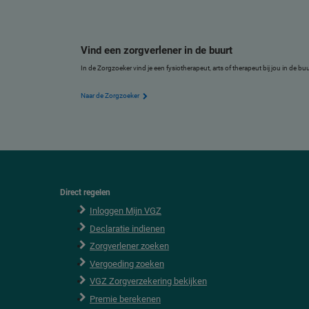
Vind een zorgverlener in de buurt
In de Zorgzoeker vind je een fysiotherapeut, arts of therapeut bij jou in de b
Naar de Zorgzoeker
Direct regelen
F
o
Inloggen Mijn VGZ
o
Declaratie indienen
t
e
Zorgverlener zoeken
r
Vergoeding zoeken
VGZ Zorgverzekering bekijken
Premie berekenen