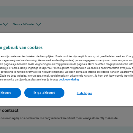
ns
Service & Contact
rg
n gebruik van cookies
rg
ken wij cookies en technieken die hierop lijken. Basis cookies zijn verplicht om vgz.nl goed te laten werken. Voor 
s vragen we jouw toestemming. We verwerken dan (bijzondere) persoonsgegevens van jou op basis van jouw sur
lke pagina’s je bezoekt, zoals vergoedingen- en zorg gerelateerde pagina’s. Deze bevatten mogelijk medische inf
k.
arbij je IP-adres. Ben je ingelogd in Mijn VGZ? Wees gerust, wij gebruiken via cookies nooit informatie over jouw 
even krijg je nuttige informatie op het juiste moment. We doen dit via alle interne en externe kanalen waarop we
oals op deze website, in onze app, e-mail, social media en advertentie kanalen. Je kunt ook jouw cookie-instelli
es en welke partijen deze plaatsen lees je in onze
cookieverklaring
.
akkoord
Ik ga akkoord
Instellingen
r contract
 de rekening bij ons declareren. De zorgverlener kan dit niet meer voor je doen. Wij maken de