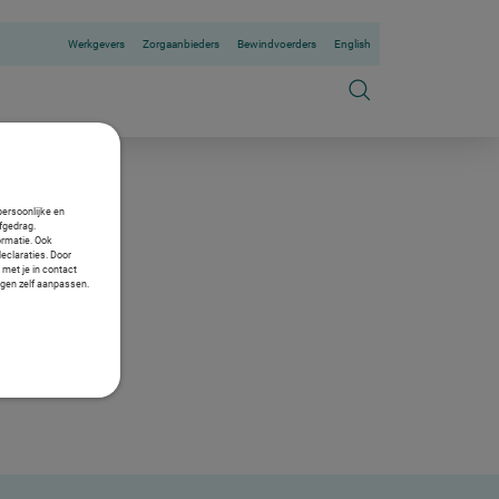
Werkgevers
Zorgaanbieders
Bewindvoerders
English
persoonlijke en
fgedrag.
ormatie. Ook
declaraties. Door
 met je in contact
ngen zelf aanpassen.