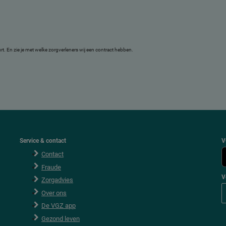
uurt. En zie je met welke zorgverleners wij een contract hebben.
Service & contact
V
Contact
Fraude
V
Zorgadvies
V
Over ons
o
l
De VGZ app
g
V
Gezond leven
G