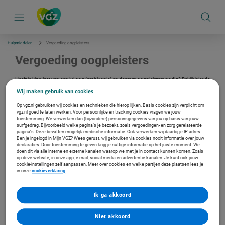
S
k
i
p
l
i
Hulpmiddelen
Vergoeding oogpleisters
n
k
Vergoeding oogpleisters
s
n
a
Heeft je kind last van een lui oog (amblyopie) en daarom oogpleisters nodig? Bekijk hier de
v
vergoeding.
Wij maken gebruik van cookies
i
g
Op vgz.nl gebruiken wij cookies en technieken die hierop lijken. Basis cookies zijn verplicht om
Verzekerd bij ons?
a
vgz.nl goed te laten werken. Voor persoonlijke en tracking cookies vragen we jouw
t
toestemming. We verwerken dan (bijzondere) persoonsgegevens van jou op basis van jouw
Log in met je DigiD en bekijk je persoonlijke vergoeding.
i
surfgedrag. Bijvoorbeeld welke pagina’s je bezoekt, zoals vergoedingen- en zorg gerelateerde
e
pagina’s. Deze bevatten mogelijk medische informatie. Ook verwerken wij daarbij je IP-adres.
Ga naar de inlogpagina
Ben je ingelogd in Mijn VGZ? Wees gerust, wij gebruiken via cookies nooit informatie over jouw
declaraties. Door toestemming te geven krijg je nuttige informatie op het juiste moment. We
doen dit via alle interne en externe kanalen waarop we met je in contact kunnen komen. Zoals
op deze website, in onze app, e-mail, social media en advertentie kanalen. Je kunt ook jouw
Vind een zorgverlener in de buurt
cookie-instellingen zelf aanpassen. Meer over cookies en welke partijen deze plaatsen lees je
In de Zorgzoeker vind je een fysiotherapeut, arts of therapeut bij jou
in onze
cookieverklaring
.
in de buurt. En zie je met welke zorgverleners wij een contract
hebben.
Ik ga akkoord
Naar de Zorgzoeker
Niet akkoord