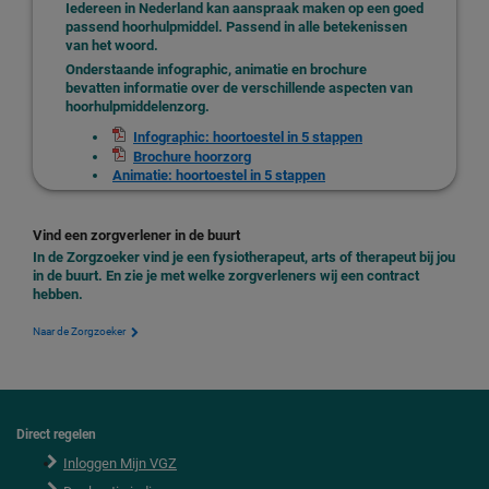
Iedereen in Nederland kan aanspraak maken op een goed
passend hoorhulpmiddel. Passend in alle betekenissen
van het woord.
Onderstaande infographic, animatie en brochure
bevatten informatie over de verschillende aspecten van
hoorhulpmiddelenzorg.
Infographic: hoortoestel in 5 stappen
Brochure hoorzorg
Animatie: hoortoestel in 5 stappen
Vind een zorgverlener in de buurt
In de Zorgzoeker vind je een fysiotherapeut, arts of therapeut bij jou
in de buurt. En zie je met welke zorgverleners wij een contract
hebben.
Naar de Zorgzoeker
Direct regelen
F
o
Inloggen Mijn VGZ
o