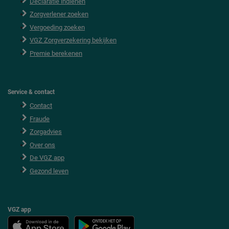
Declaratie indienen
t
e
Zorgverlener zoeken
r
Vergoeding zoeken
VGZ Zorgverzekering bekijken
Premie berekenen
Service & contact
Contact
Fraude
Zorgadvies
Over ons
De VGZ app
Gezond leven
VGZ app