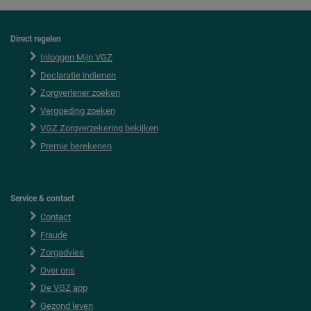
Direct regelen
F
o
Inloggen Mijn VGZ
o
Declaratie indienen
t
e
Zorgverlener zoeken
r
Vergoeding zoeken
VGZ Zorgverzekering bekijken
Premie berekenen
Service & contact
Contact
Fraude
Zorgadvies
Over ons
De VGZ app
Gezond leven