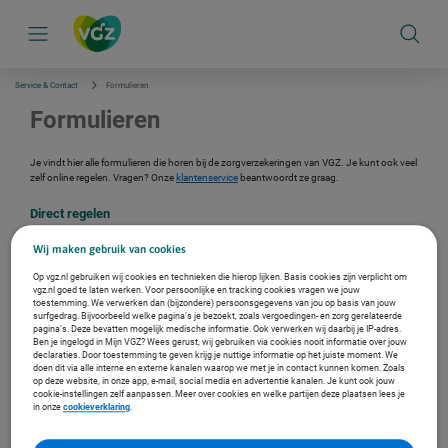
S
k
i
p
l
i
Service & Contact
Formulieren
n
k
Formulieren
s
n
a
Je vindt hier alle formulieren die horen bij de zorgverzekeringen van VGZ. Je kunt ook veel
v
zelf online regelen. Vragen? Onze
klantenservice
beantwoordt ze graag.
i
g
Direct regelen
a
t
Machtiging aanvragen
i
Wij maken gebruik van cookies
e
Zorgkosten declareren
Op vgz.nl gebruiken wij cookies en technieken die hierop lijken. Basis cookies zijn verplicht om
vgz.nl goed te laten werken. Voor persoonlijke en tracking cookies vragen we jouw
Wijziging doorgeven
toestemming. We verwerken dan (bijzondere) persoonsgegevens van jou op basis van jouw
surfgedrag. Bijvoorbeeld welke pagina’s je bezoekt, zoals vergoedingen- en zorg gerelateerde
pagina’s. Deze bevatten mogelijk medische informatie. Ook verwerken wij daarbij je IP-adres.
Ben je ingelogd in Mijn VGZ? Wees gerust, wij gebruiken via cookies nooit informatie over jouw
declaraties. Door toestemming te geven krijg je nuttige informatie op het juiste moment. We
doen dit via alle interne en externe kanalen waarop we met je in contact kunnen komen. Zoals
Zorgverzekering aanvragen
op deze website, in onze app, e-mail, social media en advertentie kanalen. Je kunt ook jouw
cookie-instellingen zelf aanpassen. Meer over cookies en welke partijen deze plaatsen lees je
Basisverzekering
in onze
cookieverklaring
.
Aanvullende verzekering