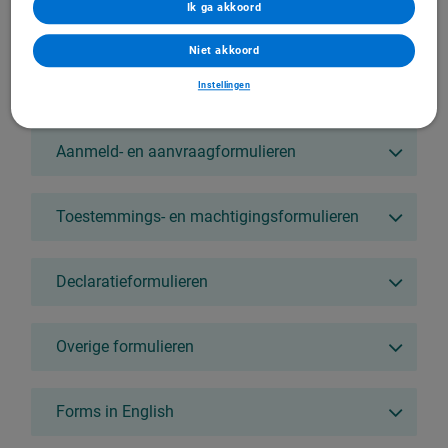
Ik ga akkoord
Collectieve zorgverzekering
Verzekering voor personen uit EU/EER
Niet akkoord
Instellingen
VGZ-formulieren downloaden
Aanmeld- en aanvraagformulieren
Toestemmings- en machtigingsformulieren
Declaratieformulieren
Overige formulieren
Forms in English