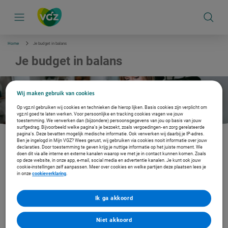
S
k
i
p
l
i
Home
Je budget in balans
n
k
Je budget in balans
s
n
a
v
Wij maken gebruik van cookies
i
g
Op vgz.nl gebruiken wij cookies en technieken die hierop lijken. Basis cookies zijn verplicht om
a
vgz.nl goed te laten werken. Voor persoonlijke en tracking cookies vragen we jouw
t
toestemming. We verwerken dan (bijzondere) persoonsgegevens van jou op basis van jouw
i
surfgedrag. Bijvoorbeeld welke pagina’s je bezoekt, zoals vergoedingen- en zorg gerelateerde
e
pagina’s. Deze bevatten mogelijk medische informatie. Ook verwerken wij daarbij je IP-adres.
Ben je ingelogd in Mijn VGZ? Wees gerust, wij gebruiken via cookies nooit informatie over jouw
declaraties. Door toestemming te geven krijg je nuttige informatie op het juiste moment. We
doen dit via alle interne en externe kanalen waarop we met je in contact kunnen komen. Zoals
We willen de medewerker via een persoonlijke e-mail naar alle medewerkers
op deze website, in onze app, e-mail, social media en advertentie kanalen. Je kunt ook jouw
verleiden naar en landingspagina. Op deze landingspagina kunnen de
cookie-instellingen zelf aanpassen. Meer over cookies en welke partijen deze plaatsen lees je
medewerkers zich dan aanmelden om gedurende 4 weken een laagdrempelig
in onze
cookieverklaring
.
hulp te ontvangen van “zelf doen” naar meer persoonlijk begeleiding voor de
medewerker.
Ik ga akkoord
Op deze landingspagina kunnen de medewerkers zich dan aanmelden om
gedurende 4 weken een laagdrempelig hulp te ontvangen van “zelf doen” naar
meer persoonlijk begeleiding voor de medewerker.
Niet akkoord