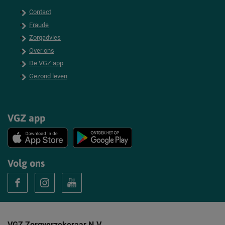
Contact
Fraude
Zorgadvies
Over ons
De VGZ app
Gezond leven
VGZ app
Volg ons
V
V
V
o
o
o
l
l
l
g
g
g
VGZ Zorgverzekeraar N.V.