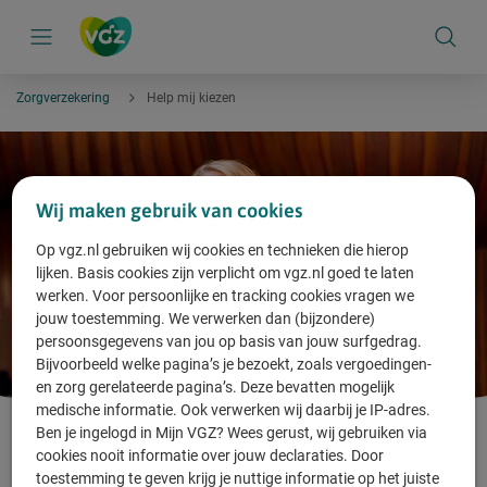
S
k
i
p
Zorgverzekering
Help mij kiezen
l
i
n
k
Wij maken gebruik van cookies
s
n
Op vgz.nl gebruiken wij cookies en technieken die hierop
a
lijken. Basis cookies zijn verplicht om vgz.nl goed te laten
werken. Voor persoonlijke en tracking cookies vragen we
v
jouw toestemming. We verwerken dan (bijzondere)
i
persoonsgegevens van jou op basis van jouw surfgedrag.
g
Bijvoorbeeld welke pagina’s je bezoekt, zoals vergoedingen-
a
en zorg gerelateerde pagina’s. Deze bevatten mogelijk
t
medische informatie. Ook verwerken wij daarbij je IP-adres.
i
Ben je ingelogd in Mijn VGZ? Wees gerust, wij gebruiken via
e
cookies nooit informatie over jouw declaraties. Door
Help mij kiezen
toestemming te geven krijg je nuttige informatie op het juiste