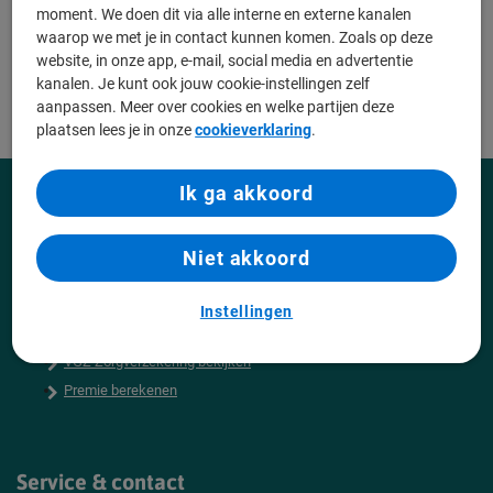
moment. We doen dit via alle interne en externe kanalen
Altijd een passend pakket
waarop we met je in contact kunnen komen. Zoals op deze
website, in onze app, e-mail, social media en advertentie
kanalen. Je kunt ook jouw cookie-instellingen zelf
Aan het laden...
aanpassen. Meer over cookies en welke partijen deze
plaatsen lees je in onze
cookieverklaring
.
Ik ga akkoord
Direct regelen
F
Inloggen Mijn VGZ
Niet akkoord
o
Declaratie indienen
o
Zorgverlener zoeken
Instellingen
t
Vergoeding zoeken
VGZ Zorgverzekering bekijken
e
Premie berekenen
r
Service & contact